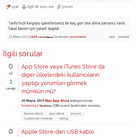
Tarihi hızlı kargoyu işaretlerseniz bir kaç gün öne alma şansınız vardı
fakat benim için yeterli değildi.
25 Mayıs 2013
hk48
tarafından
yorumlandı
Yeni Kullanıcı
İlgili sorular
0
App Store veya iTunes Store da
oy
diğer ülkelerdeki kullanıcıların
1
yaptığı yorumları görmek
cevap
mümkün mü?
20 Mayıs 2013
Mac App Store
kategorisinde
fsoylemez
(
580
puan)
tarafından
soruldu
Yardımcı
itunes-store
app-store
yorum
customer-reviews
rating
0
Apple Store-dan USB kablo