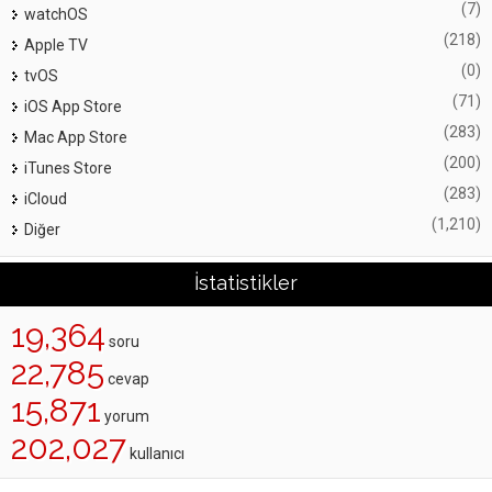
(7)
watchOS
(218)
Apple TV
(0)
tvOS
(71)
iOS App Store
(283)
Mac App Store
(200)
iTunes Store
(283)
iCloud
(1,210)
Diğer
İstatistikler
19,364
soru
22,785
cevap
15,871
yorum
202,027
kullanıcı