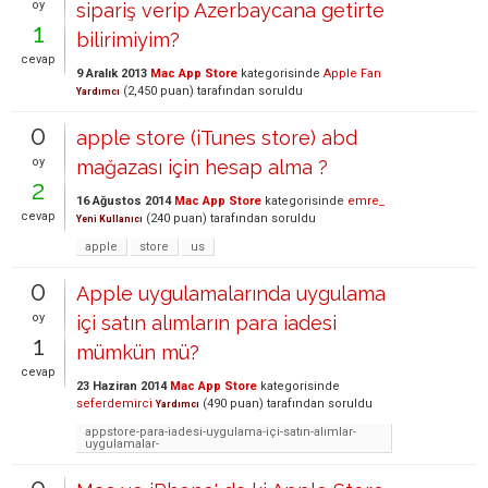
oy
sipariş verip Azerbaycana getirte
1
bilirimiyim?
cevap
9 Aralık 2013
Mac App Store
kategorisinde
Apple Fan
(
2,450
puan)
tarafından
soruldu
Yardımcı
0
apple store (iTunes store) abd
oy
mağazası için hesap alma ?
2
16 Ağustos 2014
Mac App Store
kategorisinde
emre_
cevap
(
240
puan)
tarafından
soruldu
Yeni Kullanıcı
apple
store
us
0
Apple uygulamalarında uygulama
oy
içi satın alımların para iadesi
1
mümkün mü?
cevap
23 Haziran 2014
Mac App Store
kategorisinde
seferdemirci
(
490
puan)
tarafından
soruldu
Yardımcı
appstore-para-iadesi-uygulama-içi-satın-alımlar-
uygulamalar-