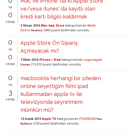
0
Mac ve iPhone' da ki Apple Store
oy
ve/veya itunes' da kayıtlı olan
0
kredi kartı bilgisi kaldırmak
cevap
3 Nisan 2016
Mac App Store
kategorisinde
Metin
Demir
(
940
puan)
tarafından
soruldu
Yardımcı
0
Apple Store Ön Sipariş
oy
Açmayacak mı?
0
7 Ekim 2016
iPhone / iPad
kategorisinde
ozgursagdir
cevap
(
19,310
puan)
tarafından
soruldu
Uzman
0
macbookta herhangi bir siteden
oy
online seyettiğim filmi ipad
3
kullanmadan apple tv ile
cevap
televizyonda seyretmem
mümkün mü?
12 Aralık 2013
Apple TV
kategorisinde
POSEİDON
Yeni
(
120
puan)
tarafından
soruldu
Kullanıcı