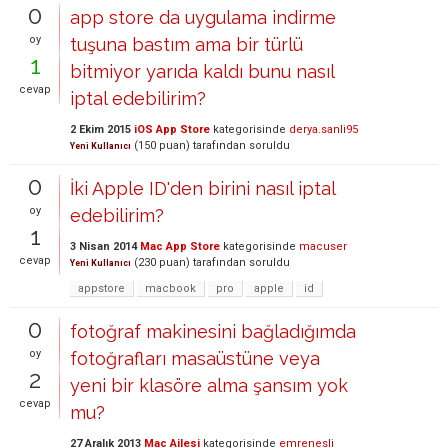
0
app store da uygulama indirme
oy
tuşuna bastım ama bir türlü
1
bitmiyor yarıda kaldı bunu nasıl
cevap
iptal edebilirim?
2 Ekim 2015
iOS App Store
kategorisinde
derya.sanli95
(
150
puan)
tarafından
soruldu
Yeni Kullanıcı
0
İki Apple ID'den birini nasıl iptal
oy
edebilirim?
1
3 Nisan 2014
Mac App Store
kategorisinde
macuser
cevap
(
230
puan)
tarafından
soruldu
Yeni Kullanıcı
appstore
macbook
pro
apple
id
0
fotoğraf makinesini bağladığımda
oy
fotoğrafları masaüstüne veya
2
yeni bir klasöre alma şansım yok
cevap
mu?
27 Aralık 2013
Mac Ailesi
kategorisinde
emrenesli