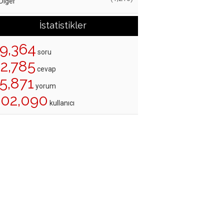
Diğer
İstatistikler
19,364
soru
22,785
cevap
5,871
yorum
202,090
kullanıcı