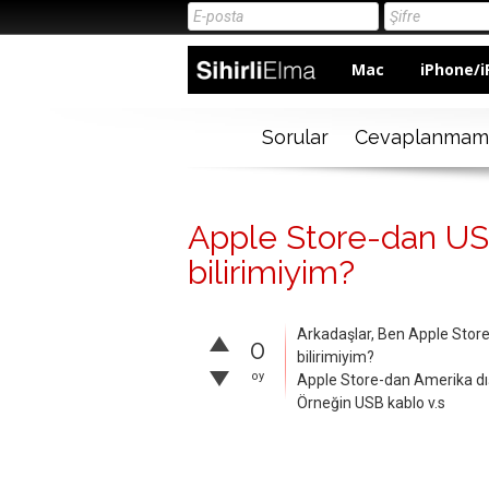
Mac
iPhone/i
Sorular
Cevaplanmam
Apple Store-dan USB
bilirimiyim?
Arkadaşlar, Ben Apple Store
0
bilirimiyim?
oy
Apple Store-dan Amerika dışı
Örneğin USB kablo v.s