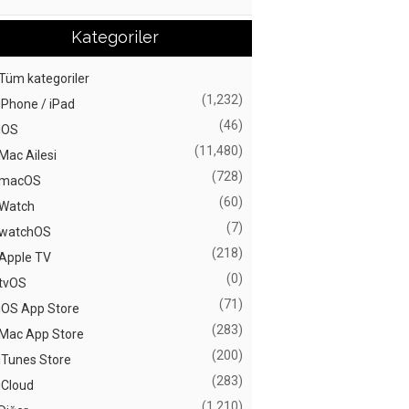
Kategoriler
Tüm kategoriler
(1,232)
iPhone / iPad
(46)
iOS
(11,480)
Mac Ailesi
(728)
macOS
(60)
Watch
(7)
watchOS
(218)
Apple TV
(0)
tvOS
(71)
iOS App Store
(283)
Mac App Store
(200)
iTunes Store
(283)
iCloud
(1,210)