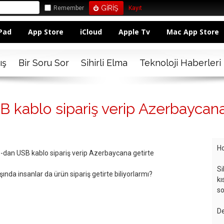
Remember
Kayıt
Pad
App Store
iCloud
Apple Tv
Mac App Store
ış
Bir Soru Sor
Sihirli Elma
Teknoloji Haberleri
 kablo sipariş verip Azerbaycana
Ho
-dan USB kablo sipariş verip Azerbaycana getirte
Si
nda insanlar da ürün sipariş getirte biliyorlarmı?
kı
so
De