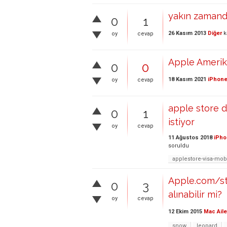
yakın zamand
0
1
26 Kasım 2013
Diğer
k
oy
cevap
Apple Amerika
0
0
18 Kasım 2021
iPhone
oy
cevap
apple store d
0
1
istiyor
oy
cevap
11 Ağustos 2018
iPho
soruldu
applestore-visa-mo
Apple.com/st
0
3
alınabilir mi?
oy
cevap
12 Ekim 2015
Mac Aile
snow
leopard