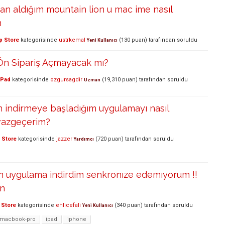
an aldığım mountain lion u mac ime nasıl
m
p Store
kategorisinde
ustrkemal
(
130
puan)
tarafından
soruldu
Yeni Kullanıcı
Ön Sipariş Açmayacak mı?
iPad
kategorisinde
ozgursagdir
(
19,310
puan)
tarafından
soruldu
Uzman
 indirmeye başladığım uygulamayı nasıl
vazgeçerim?
 Store
kategorisinde
jazzer
(
720
puan)
tarafından
soruldu
Yardımcı
n uygulama indirdim senkronıze edemıyorum !!
in
 Store
kategorisinde
ehlicefali
(
340
puan)
tarafından
soruldu
Yeni Kullanıcı
macbook-pro
ipad
iphone