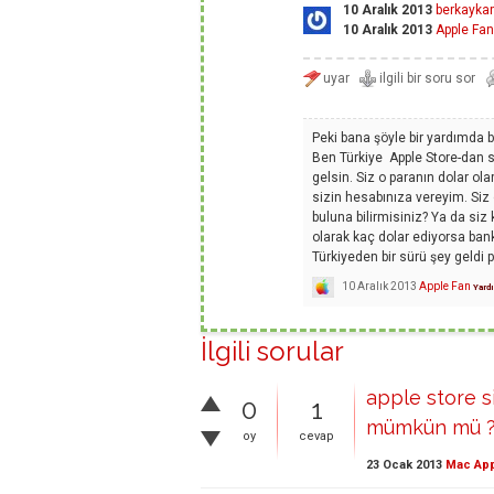
10 Aralık 2013
berkayka
10 Aralık 2013
Apple Fan
Peki bana şöyle bir yardımda b
Ben Türkiye Apple Store-dan si
gelsin. Siz o paranın dolar ol
sizin hesabınıza vereyim. Siz
buluna bilirmisiniz? Ya da siz
olarak kaç dolar ediyorsa bank
Türkiyeden bir sürü şey geldi p
10 Aralık 2013
Apple Fan
Yard
İlgili sorular
apple store s
0
1
mümkün mü 
oy
cevap
23 Ocak 2013
Mac App