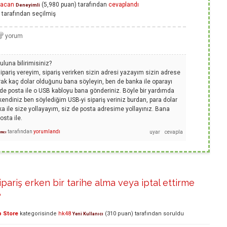
racan
(
5,980
puan)
tarafından
cevaplandı
Deneyimli
tarafından
seçilmiş
uluna bilirimisiniz?
pariş vereyim, sipariş verirken sizin adresi yazayım sizin adrese
arak kaç dolar olduğunu bana söyleyin, ben de banka ile oparayı
 de posta ile o USB kabloyu bana gönderiniz. Böyle bir yardımda
 kendiniz ben söylediğim USB-yi sipariş veriniz burdan, para dolar
a ile size yollayayım, siz de posta adresime yollayınız. Bana
osta ile.
tarafından
yorumlandı
ımcı
ipariş erken bir tarihe alma veya iptal ettirme
?
 Store
kategorisinde
hk48
(
310
puan)
tarafından
soruldu
Yeni Kullanıcı