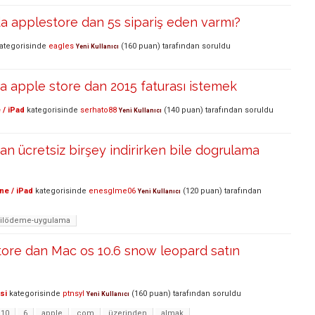
a applestore dan 5s sipariş eden varmı?
ategorisinde
eagles
(
160
puan)
tarafından
soruldu
Yeni Kullanıcı
 apple store dan 2015 faturası istemek
 / iPad
kategorisinde
serhato88
(
140
puan)
tarafından
soruldu
Yeni Kullanıcı
an ücretsiz birşey indirirken bile dogrulama
ne / iPad
kategorisinde
enesglme06
(
120
puan)
tarafından
Yeni Kullanıcı
bilödeme-uygulama
ore dan Mac os 10.6 snow leopard satın
si
kategorisinde
ptnsyl
(
160
puan)
tarafından
soruldu
Yeni Kullanıcı
10
6
apple
com
üzerinden
almak