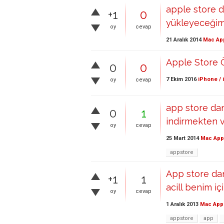
apple store d
+1
0
yükleyeceği
oy
cevap
21 Aralık 2014
Mac Ap
Apple Store 
0
0
7 Ekim 2016
iPhone / 
oy
cevap
app store dan
0
1
indirmekten 
oy
cevap
25 Mart 2014
Mac App
appstore
App store da
+1
1
acill benim iç
oy
cevap
1 Aralık 2013
Mac App
appstore
app