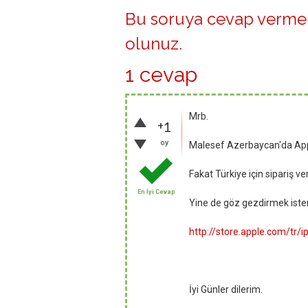
Bu soruya cevap vermek
olunuz
.
1 cevap
Mrb.
+1
oy
Malesef Azerbaycan'da App
Fakat Türkiye için sipariş v
En İyi Cevap
Yine de göz gezdirmek iste
http://store.apple.com/tr/
İyi Günler dilerim.