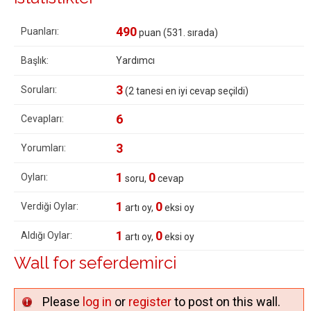
490
Puanları:
puan (
531
. sırada)
Başlık:
Yardımcı
3
Soruları:
(
2
tanesi en iyi cevap seçildi)
6
Cevapları:
3
Yorumları:
1
0
Oyları:
soru,
cevap
1
0
Verdiği Oylar:
artı oy,
eksi oy
1
0
Aldığı Oylar:
artı oy,
eksi oy
Wall for seferdemirci
Please
log in
or
register
to post on this wall.