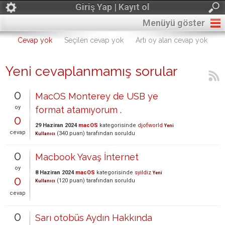
Giriş Yap | Kayıt ol
Menüyü göster
Cevap yok
Seçilen cevap yok
Artı oy alan cevap yok
Yeni cevaplanmamış sorular
0
MacOS Monterey de USB ye
oy
format atamıyorum .
0
29 Haziran 2024
macOS
kategorisinde
djofworld
Yeni
cevap
(
340
puan)
tarafından
soruldu
Kullanıcı
0
Macbook Yavaş İnternet
oy
8 Haziran 2024
macOS
kategorisinde
syildiz
Yeni
0
(
120
puan)
tarafından
soruldu
Kullanıcı
cevap
0
Sarı otobüs Aydın Hakkında