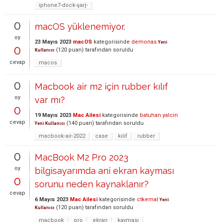
iphone7-dock-şarj-
0
macOS yüklenemiyor.
oy
23 Mayıs 2023
macOS
kategorisinde
demonas
Yeni
0
(
120
puan)
tarafından
soruldu
Kullanıcı
cevap
macos
0
Macbook air m2 için rubber kılıf
oy
var mı?
0
19 Mayıs 2023
Mac Ailesi
kategorisinde
batuhan.yalcin
cevap
(
140
puan)
tarafından
soruldu
Yeni Kullanıcı
macbook-air-2022
case
kılıf
rubber
0
MacBook M2 Pro 2023
oy
bilgisayarımda ani ekran kayması
0
sorunu neden kaynaklanır?
cevap
6 Mayıs 2023
Mac Ailesi
kategorisinde
ctkemal
Yeni
(
120
puan)
tarafından
soruldu
Kullanıcı
macbook
pro
ekran
kayması