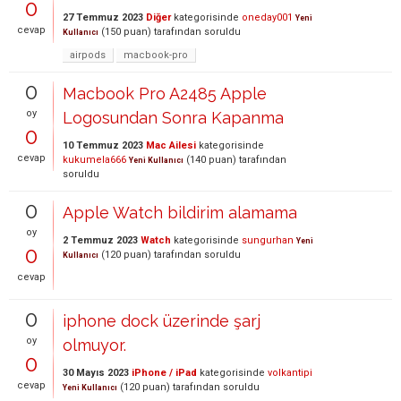
0
27 Temmuz 2023
Diğer
kategorisinde
oneday001
Yeni
cevap
(
150
puan)
tarafından
soruldu
Kullanıcı
airpods
macbook-pro
0
Macbook Pro A2485 Apple
oy
Logosundan Sonra Kapanma
0
10 Temmuz 2023
Mac Ailesi
kategorisinde
cevap
kukumela666
(
140
puan)
tarafından
Yeni Kullanıcı
soruldu
0
Apple Watch bildirim alamama
oy
2 Temmuz 2023
Watch
kategorisinde
sungurhan
Yeni
0
(
120
puan)
tarafından
soruldu
Kullanıcı
cevap
0
iphone dock üzerinde şarj
oy
olmuyor.
0
30 Mayıs 2023
iPhone / iPad
kategorisinde
volkantipi
cevap
(
120
puan)
tarafından
soruldu
Yeni Kullanıcı