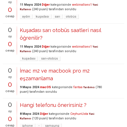
oy
11 Mayıs 2024
Diğer
kategorisinde
webinallseo1
Yeni
0
(
240
puan)
tarafından
soruldu
Kullanıcı
cevap
aydın
kuşadası
sarı
otobüs
0
Kuşadası sarı otobüs saatleri nasıl
oy
öğrenilir?
0
11 Mayıs 2024
Diğer
kategorisinde
webinallseo1
Yeni
cevap
(
240
puan)
tarafından
soruldu
Kullanıcı
kuşadası
sarı-otobüs
0
İmac m2 ve macbook pro m2
oy
eşzamanlama
0
9 Mayıs 2024
macOS
kategorisinde
fantaa
(
780
Yardımcı
cevap
puan)
tarafından
soruldu
0
Hangi telefonu önerirsiniz ?
oy
8 Mayıs 2024
Diğer
kategorisinde
CeyhunUsta
Yeni
0
(
120
puan)
tarafından
soruldu
Kullanıcı
cevap
iphone
-
samsung