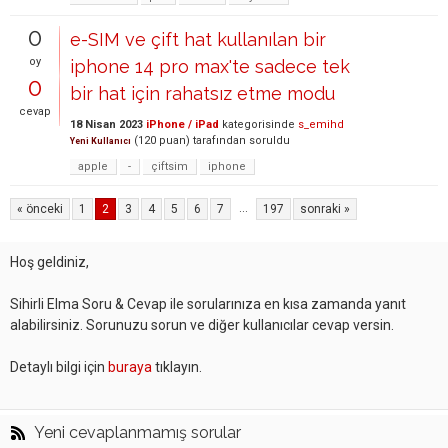
0
e-SIM ve çift hat kullanılan bir
oy
iphone 14 pro max'te sadece tek
0
bir hat için rahatsız etme modu
cevap
18 Nisan 2023
iPhone / iPad
kategorisinde
s_emihd
(
120
puan)
tarafından
soruldu
Yeni Kullanıcı
apple
-
çiftsim
iphone
...
« önceki
1
2
3
4
5
6
7
197
sonraki »
Hoş geldiniz,
Sihirli Elma Soru & Cevap ile sorularınıza en kısa zamanda yanıt
alabilirsiniz. Sorunuzu sorun ve diğer kullanıcılar cevap versin.
Detaylı bilgi için
buraya
tıklayın.
Yeni cevaplanmamış sorular