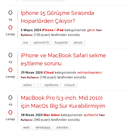
0
İphone 15 Görüşme Sırasında
oy
Hoparlörden Çıkıyor?
0
5 Mayıs 2024
iPhone / iPad
kategorisinde
gkrnr
Yeni
cevap
(
120
puan)
tarafından
soruldu
Kullanıcı
ios
iphone15
hoparlör
ahize
0
iPhone ve MacBook Safari sekme
oy
eşitleme sorunu
0
29 Nisan 2024
iCloud
kategorisinde
selmanbayrakci
cevap
(
140
puan)
tarafından
soruldu
Yeni Kullanıcı
safari
-
eşitleme
icloud
0
MacBook Pro (13-inch, Mid 2010)
oy
için MacOs Big Sur Kurabilirmiyim
0
28 Nisan 2024
Mac Ailesi
kategorisinde
djofworld
Yeni
cevap
(
340
puan)
tarafından
soruldu
Kullanıcı
web
whatsapp
sıkıntısı