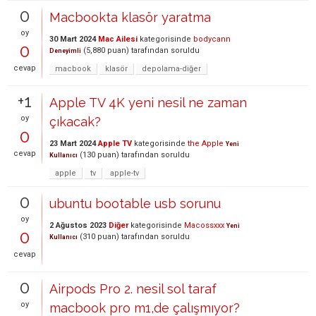
0
Macbookta klasör yaratma
oy
30 Mart 2024
Mac Ailesi
kategorisinde
bodycann
0
(
5,880
puan)
tarafından
soruldu
Deneyimli
cevap
macbook
klasör
depolama-diğer
+1
Apple TV 4K yeni nesil ne zaman
oy
çıkacak?
0
23 Mart 2024
Apple TV
kategorisinde
the Apple
Yeni
cevap
(
130
puan)
tarafından
soruldu
Kullanıcı
apple
tv
apple-tv
0
ubuntu bootable usb sorunu
oy
2 Ağustos 2023
Diğer
kategorisinde
Macossxxx
Yeni
0
(
310
puan)
tarafından
soruldu
Kullanıcı
cevap
0
Airpods Pro 2. nesil sol taraf
oy
macbook pro m1,de çalışmıyor?