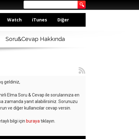
Watch
iTunes
Diğer
Soru&Cevap Hakkında
ş geldiniz,
hirli Elma Soru & Cevap ile sorularınıza en
sa zamanda yanıt alabilirsiniz. Sorunuzu
run ve diğer kullanıcılar cevap versin.
taylı bilgi için
buraya
tıklayın.