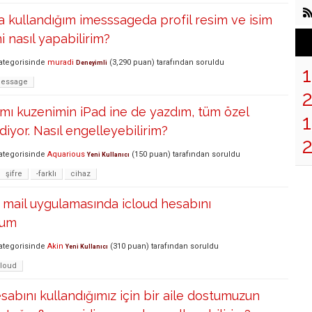
a kullandığım imesssageda profil resim ve isim
 nasıl yapabilirim?
ategorisinde
muradi
(
3,290
puan)
tarafından
soruldu
Deneyimli
message
mı kuzenimin iPad ine de yazdım, tüm özel
1
diyor. Nasıl engelleyebilirim?
ategorisinde
Aquarious
(
150
puan)
tarafından
soruldu
Yeni Kullanıcı
şifre
-farklı
cihaz
mail uygulamasında icloud hesabını
rum
ategorisinde
Akin
(
310
puan)
tarafından
soruldu
Yeni Kullanıcı
loud
esabını kullandığımız için bir aile dostumuzun