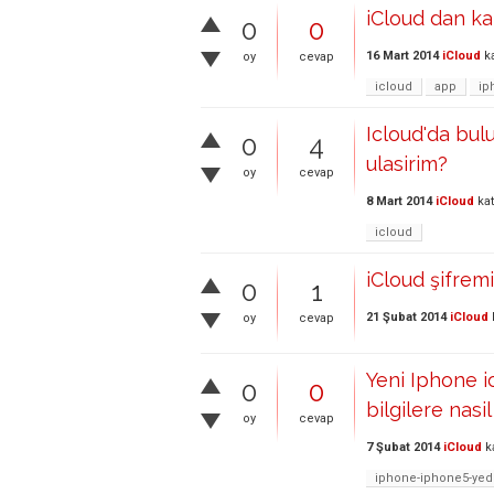
iCloud dan kal
0
0
16 Mart 2014
iCloud
ka
oy
cevap
icloud
app
ip
Icloud'da bul
0
4
ulasirim?
oy
cevap
8 Mart 2014
iCloud
kat
icloud
iCloud şifrem
0
1
21 Şubat 2014
iCloud
oy
cevap
Yeni Iphone 
0
0
bilgilere nasil
oy
cevap
7 Şubat 2014
iCloud
k
iphone-iphone5-yed