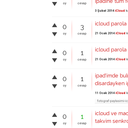
ipadine tüm f
oy
cevap
3 Şubat 2014
iCloud
k
icloud parola 
0
3
21 Ocak 2014
iCloud
k
oy
cevap
icloud parola 
0
1
21 Ocak 2014
iCloud
k
oy
cevap
ipad'imde bul
0
1
disardayken i
oy
cevap
11 Ocak 2014
iCloud
k
fotograf-paylasimi-i
icloud ve ma
0
1
takvim senkr
oy
cevap