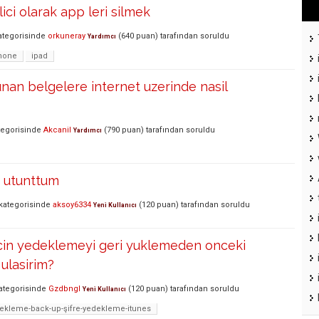
ici olarak app leri silmek
tegorisinde
orkuneray
(
640
puan)
tarafından
soruldu
Yardımcı
hone
ipad
unan belgelere internet uzerinde nasil
egorisinde
Akcanil
(
790
puan)
tarafından
soruldu
Yardımcı
i utunttum
kategorisinde
aksoy6334
(
120
puan)
tarafından
soruldu
Yeni Kullanıcı
icin yedeklemeyi geri yuklemeden onceki
 ulasirim?
ategorisinde
Gzdbngl
(
120
puan)
tarafından
soruldu
Yeni Kullanıcı
ekleme-back-up-şifre-yedekleme-itunes