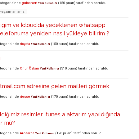
ategorisinde
gulsahert
(
150
puan)
tarafından
soruldu
Yeni Kullanıcı
m-eşzamanlama
ildigim ve İcloud'da yedeklenen whatsapp
elefonuma yeniden nasıl yükleye bilirim ?
tegorisinde
risyata
(
150
puan)
tarafından
soruldu
Yeni Kullanıcı
ı
tegorisinde
Onur Özkan
(
310
puan)
tarafından
soruldu
Yeni Kullanıcı
tmail.com adresine gelen mailleri görmek
tegorisinde
riesse
(
170
puan)
tarafından
soruldu
Yeni Kullanıcı
ldiğimiz resimler itunes a aktarım yapıldığında
ür mü?
tegorisinde
Ardaarda
(
120
puan)
tarafından
soruldu
Yeni Kullanıcı