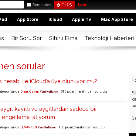
Remember
Kayıt
Pad
App Store
iCloud
Apple Tv
Mac App Store
ış
Bir Soru Sor
Sihirli Elma
Teknoloji Haberleri
enen sorular
Ho
 hesabı ile iCloud'a üye olunuyor mu?
tegorisinde
Onur Özkan
(
310
puan)
tarafından
soruldu
Yeni Kullanıcı
Si
kı
so
aygıt kayıtlı ve aygıtlardan sadece bir
i engelleme istiyorum
De
tegorisinde
LEVANTEN
(
150
puan)
tarafından
soruldu
Yeni Kullanıcı