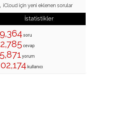
iCloud için yeni eklenen sorular
İstatistikler
19,364
soru
22,785
cevap
5,871
yorum
202,174
kullanıcı