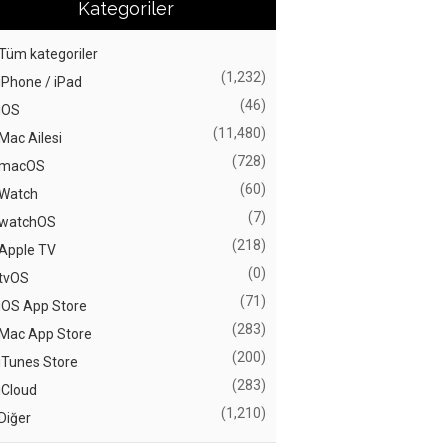
Kategoriler
Tüm kategoriler
(1,232)
iPhone / iPad
(46)
iOS
(11,480)
Mac Ailesi
(728)
macOS
(60)
Watch
(7)
watchOS
(218)
Apple TV
(0)
tvOS
(71)
iOS App Store
(283)
Mac App Store
(200)
iTunes Store
(283)
iCloud
(1,210)
Diğer