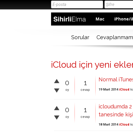
Mac
iPhone/i
Sorular
Cevaplanmam
iCloud için yeni ekl
Normal iTunes
0
1
19 Mart 2014
iCloud
ka
oy
cevap
icloudumda 2 
0
1
tanesinde kiş
oy
cevap
18 Mart 2014
iCloud
ka