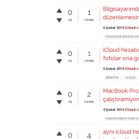
Bilgisayarımd
0
1
düzenlemesini
oy
cevap
6 Şubat 2014
iCloud
k
macbook-iphone-i
iCloud hesabı
0
1
fotolar ona gi
oy
cevap
6 Şubat 2014
iCloud
k
aktarma
-icoud
MacBook Pro 
0
2
çalıştıramıyo
oy
cevap
4 Şubat 2014
iCloud
k
macbookpro-mail-ic
aynı icloud h
0
4