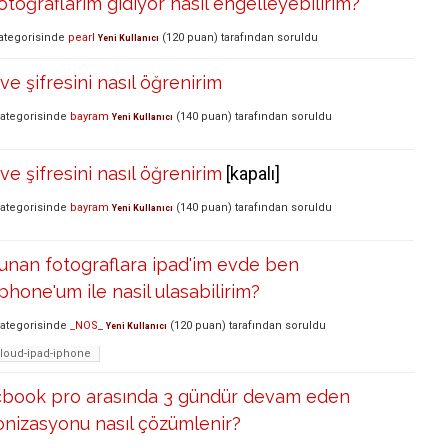
otoğraflarım gidiyor nasıl engelleyebilirim?
ategorisinde
pearl
(
120
puan)
tarafından
soruldu
Yeni Kullanıcı
ve şifresini nasıl öğrenirim
ategorisinde
bayram
(
140
puan)
tarafından
soruldu
Yeni Kullanıcı
ve şifresini nasıl öğrenirim
[kapalı]
ategorisinde
bayram
(
140
puan)
tarafından
soruldu
Yeni Kullanıcı
unan fotograflara ipad'im evde ben
phone'um ile nasil ulasabilirim?
ategorisinde
_NOS_
(
120
puan)
tarafından
soruldu
Yeni Kullanıcı
cloud-ipad-iphone
cbook pro arasında 3 gündür devam eden
onizasyonu nasıl çözümlenir?