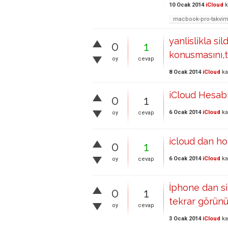
10 Ocak 2014
iCloud
k
macbook-pro-takvi
yanlislikla s
0
1
konusmasını,t
oy
cevap
8 Ocak 2014
iCloud
ka
iCloud Hesab
0
1
6 Ocak 2014
iCloud
ka
oy
cevap
icloud dan ho
0
1
6 Ocak 2014
iCloud
ka
oy
cevap
İphone dan si
0
1
tekrar görün
oy
cevap
3 Ocak 2014
iCloud
ka