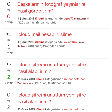
0
Başkalarının fotoğraf yayınlarını
oy
nasıl görebilirim?
0
4 Şubat 2013
iCloud
kategorisinde
oguz72
Yeni Kullanıcı
cevap
(
120
puan)
tarafından
soruldu
+1
İcloud mail hesabını silme.
oy
1 Şubat 2013
iCloud
kategorisinde
ValiantKmL
Yeni
1
(
310
puan)
tarafından
soruldu
Kullanıcı
cevap
+2
icloud şifremi unuttum yeni şifre
oy
nasıl alabilirim ?
2
31 Ocak 2013
iCloud
kategorisinde
muhabbetorhan
cevap
(
190
puan)
tarafından
soruldu
Yeni Kullanıcı
0
icloud şifremi unuttum yeni şifre
oy
nasıl alabilirim ?
2
31 Ocak 2013
iCloud
kategorisinde
muhabbetorhan