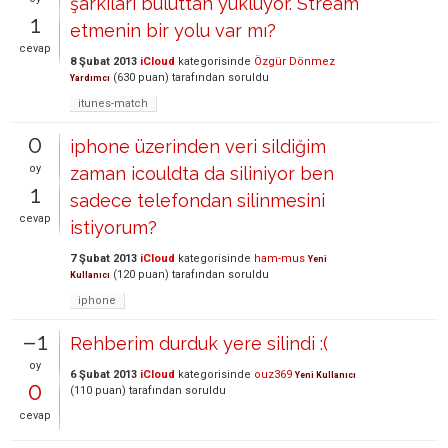
şarkıları buluttan yüklüyor. Stream
1
etmenin bir yolu var mı?
cevap
8 Şubat 2013
iCloud
kategorisinde
Özgür Dönmez
(
630
puan)
tarafından
soruldu
Yardımcı
itunes-match
0
iphone üzerinden veri sildiğim
oy
zaman icouldta da siliniyor ben
1
sadece telefondan silinmesini
cevap
istiyorum?
7 Şubat 2013
iCloud
kategorisinde
ham-mus
Yeni
(
120
puan)
tarafından
soruldu
Kullanıcı
iphone
–1
Rehberim durduk yere silindi :(
oy
6 Şubat 2013
iCloud
kategorisinde
ouz369
Yeni Kullanıcı
0
(
110
puan)
tarafından
soruldu
cevap