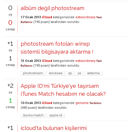
0
albüm değil photostream
oy
17 Ocak 2013
iCloud
kategorisinde
extraordinary
Yeni
0
(
190
puan)
tarafından
soruldu
Kullanıcı
cevap
+1
photostream fotoları winxp
oy
sistemli bilgisayara aktarma !
1
15 Ocak 2013
iCloud
kategorisinde
extraordinary
Yeni
cevap
(
190
puan)
tarafından
soruldu
Kullanıcı
photostream
windows
xp
ye
aktarma
+2
Apple ID'mi Türkiye'ye taşırsam
oy
iTunes Match hesabım ne olacak?
1
10 Ocak 2013
iCloud
kategorisinde
genuine
Yardımcı
cevap
(
440
puan)
tarafından
soruldu
itunes-match
apple-id
+1
icloud'ta bulunan kişilerimi