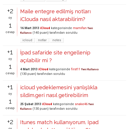
+2
Maile entegre edilmiş notları
oy
iClouda nasıl aktarabilirim?
1
16 Mart 2013
iCloud
kategorisinde
mamifan
Yeni
cevap
(
140
puan)
tarafından
soruldu
Kullanıcı
icloud
notlar
notes
+1
İpad safaride site engellenip
oy
açılabilir mi ?
1
4 Mart 2013
iCloud
kategorisinde
first11
Yeni Kullanıcı
cevap
(
130
puan)
tarafından
soruldu
+1
icloud yedeklemesini yanlışlıkla
oy
sildim.geri nasıl getirebilirim
1
25 Şubat 2013
iCloud
kategorisinde
snake46
Yeni
cevap
(
130
puan)
tarafından
soruldu
Kullanıcı
+2
Itunes match kullanıyorum. Ipad
oy