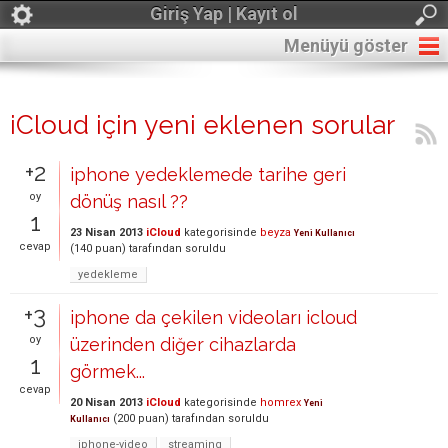
Giriş Yap | Kayıt ol
Menüyü göster
iCloud için yeni eklenen sorular
+2
iphone yedeklemede tarihe geri
oy
dönüş nasıl ??
1
23 Nisan 2013
iCloud
kategorisinde
beyza
Yeni Kullanıcı
cevap
(
140
puan)
tarafından
soruldu
yedekleme
+3
iphone da çekilen videoları icloud
oy
üzerinden diğer cihazlarda
1
görmek...
cevap
20 Nisan 2013
iCloud
kategorisinde
homrex
Yeni
(
200
puan)
tarafından
soruldu
Kullanıcı
iphone-video
streaming