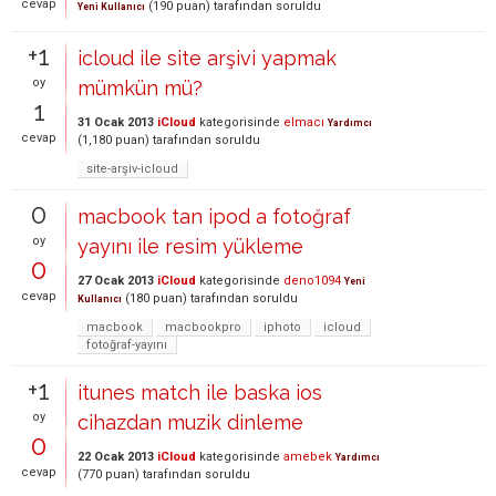
cevap
(
190
puan)
tarafından
soruldu
Yeni Kullanıcı
+1
icloud ile site arşivi yapmak
oy
mümkün mü?
1
31 Ocak 2013
iCloud
kategorisinde
elmacı
Yardımcı
cevap
(
1,180
puan)
tarafından
soruldu
site-arşiv-icloud
0
macbook tan ipod a fotoğraf
oy
yayını ile resim yükleme
0
27 Ocak 2013
iCloud
kategorisinde
deno1094
Yeni
cevap
(
180
puan)
tarafından
soruldu
Kullanıcı
macbook
macbookpro
iphoto
icloud
fotoğraf-yayını
+1
itunes match ile baska ios
oy
cihazdan muzik dinleme
0
22 Ocak 2013
iCloud
kategorisinde
amebek
Yardımcı
cevap
(
770
puan)
tarafından
soruldu