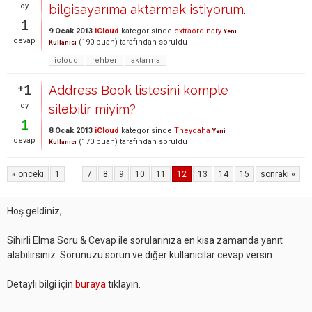
oy
bilgisayarıma aktarmak istiyorum.
1
9 Ocak 2013
iCloud
kategorisinde
extraordinary
Yeni
cevap
(
190
puan)
tarafından
soruldu
Kullanıcı
icloud
rehber
aktarma
+1
Address Book listesini komple
oy
silebilir miyim?
1
8 Ocak 2013
iCloud
kategorisinde
Theydaha
Yeni
cevap
(
170
puan)
tarafından
soruldu
Kullanıcı
...
« önceki
1
7
8
9
10
11
12
13
14
15
sonraki »
Hoş geldiniz,
Sihirli Elma Soru & Cevap ile sorularınıza en kısa zamanda yanıt
alabilirsiniz. Sorunuzu sorun ve diğer kullanıcılar cevap versin.
Detaylı bilgi için
buraya
tıklayın.