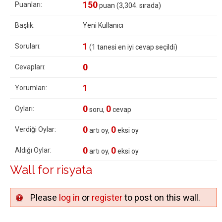
150
Puanları:
puan (
3,304
. sırada)
Başlık:
Yeni Kullanıcı
1
Soruları:
(
1
tanesi en iyi cevap seçildi)
0
Cevapları:
1
Yorumları:
0
0
Oyları:
soru,
cevap
0
0
Verdiği Oylar:
artı oy,
eksi oy
0
0
Aldığı Oylar:
artı oy,
eksi oy
Wall for risyata
Please
log in
or
register
to post on this wall.