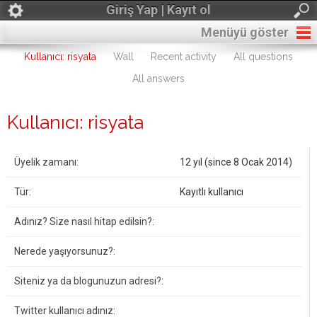
Giriş Yap | Kayıt ol
Menüyü göster
Kullanıcı: risyata
Wall
Recent activity
All questions
All answers
Kullanıcı: risyata
Üyelik zamanı:
12 yıl (since 8 Ocak 2014)
Tür:
Kayıtlı kullanıcı
Adınız? Size nasıl hitap edilsin?:
Nerede yaşıyorsunuz?:
Siteniz ya da blogunuzun adresi?:
Twitter kullanıcı adınız: