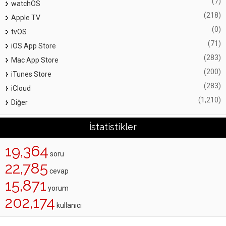
(7)
watchOS
(218)
Apple TV
(0)
tvOS
(71)
iOS App Store
(283)
Mac App Store
(200)
iTunes Store
(283)
iCloud
(1,210)
Diğer
İstatistikler
19,364
soru
22,785
cevap
15,871
yorum
202,174
kullanıcı