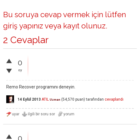
Bu soruya cevap vermek için lütfen
giriş yapınız
veya
kayıt olunuz
.
2 Cevaplar
0
oy
Remo Recover programını deneyin.
14 Eylül 2013
ATIL
(
54,570
puan)
tarafından
cevaplandı
Uzman
0