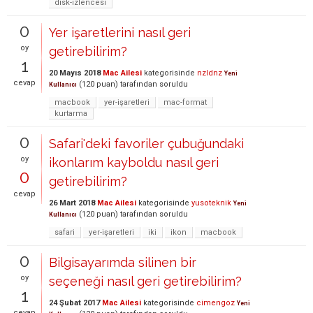
disk-izlencesi
0
Yer işaretlerini nasıl geri
oy
getirebilirim?
1
20 Mayıs 2018
Mac Ailesi
kategorisinde
nzldnz
Yeni
cevap
(
120
puan)
tarafından
soruldu
Kullanıcı
macbook
yer-işaretleri
mac-format
kurtarma
0
Safari'deki favoriler çubuğundaki
oy
ikonlarım kayboldu nasıl geri
0
getirebilirim?
cevap
26 Mart 2018
Mac Ailesi
kategorisinde
yusoteknik
Yeni
(
120
puan)
tarafından
soruldu
Kullanıcı
safari
yer-işaretleri
iki
ikon
macbook
0
Bilgisayarımda silinen bir
oy
seçeneği nasıl geri getirebilirim?
1
24 Şubat 2017
Mac Ailesi
kategorisinde
cimengoz
Yeni
cevap