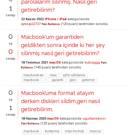
oy
parolalarım silinmiş. Nasıl geri
1
getirebilirim?
cevap
22 Kasım 2022
iPhone / iPad
kategorisinde
aysegül2727
(
120
puan)
tarafından
soruldu
Yeni Kullanıcı
0
Macbook'um garantiden
oy
geldikten sonra içinde ki her şey
0
silinmiş nasıl geri getirebilirim?
cevap
18 Temmuz 2021
macOS
kategorisinde
kubraggg
Yeni
(
140
puan)
tarafından
soruldu
Kullanıcı
macbook-air
mac
şifre-sıfırlama
macbook
-
garanti-
geri
getirme
0
Macbook’uma format atayım
oy
derken diskleri sildim,geri nasıl
1
getirebilirim.
cevap
18 Haziran 2020
macOS
kategorisinde
ugurkanekinci
(
120
puan)
tarafından
soruldu
Yeni Kullanıcı
macbook
kurtarma
mac-format
macos