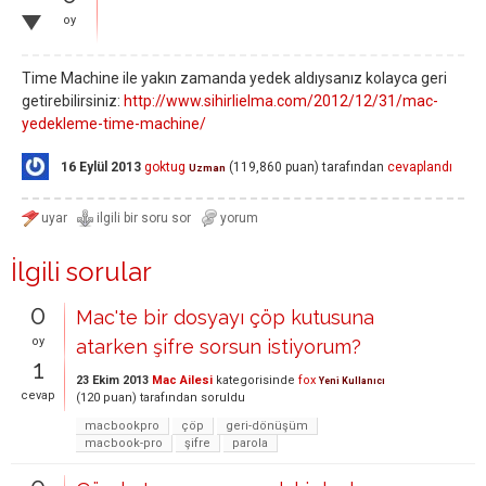
oy
Time Machine ile yakın zamanda yedek aldıysanız kolayca geri
getirebilirsiniz:
http://www.sihirlielma.com/2012/12/31/mac-
yedekleme-time-machine/
16 Eylül 2013
goktug
(
119,860
puan)
tarafından
cevaplandı
Uzman
İlgili sorular
0
Mac'te bir dosyayı çöp kutusuna
oy
atarken şifre sorsun istiyorum?
1
23 Ekim 2013
Mac Ailesi
kategorisinde
fox
Yeni Kullanıcı
cevap
(
120
puan)
tarafından
soruldu
macbookpro
çöp
geri-dönüşüm
macbook-pro
şifre
parola