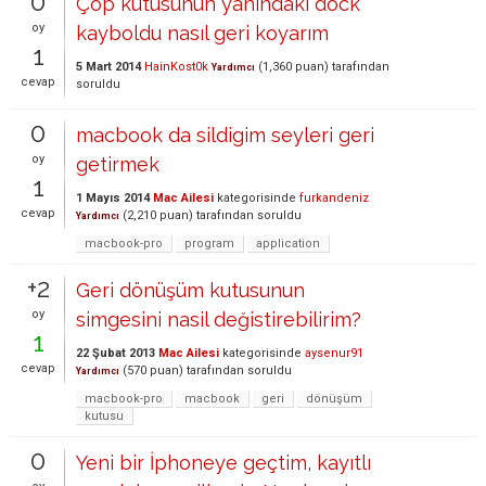
0
Çöp kutusunun yanındaki dock
oy
kayboldu nasıl geri koyarım
1
5 Mart 2014
HainKost0k
(
1,360
puan)
tarafından
Yardımcı
cevap
soruldu
0
macbook da sildigim seyleri geri
oy
getirmek
1
1 Mayıs 2014
Mac Ailesi
kategorisinde
furkandeniz
cevap
(
2,210
puan)
tarafından
soruldu
Yardımcı
macbook-pro
program
application
+2
Geri dönüşüm kutusunun
oy
simgesini nasil değistirebilirim?
1
22 Şubat 2013
Mac Ailesi
kategorisinde
aysenur91
cevap
(
570
puan)
tarafından
soruldu
Yardımcı
macbook-pro
macbook
geri
dönüşüm
kutusu
0
Yeni bir İphoneye geçtim, kayıtlı