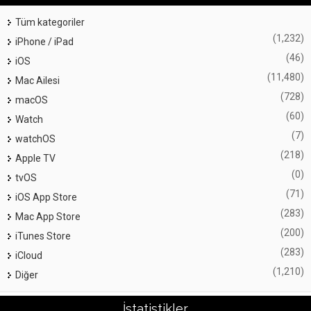
Tüm kategoriler
(1,232)
iPhone / iPad
(46)
iOS
(11,480)
Mac Ailesi
(728)
macOS
(60)
Watch
(7)
watchOS
(218)
Apple TV
(0)
tvOS
(71)
iOS App Store
(283)
Mac App Store
(200)
iTunes Store
(283)
iCloud
(1,210)
Diğer
İstatistikler