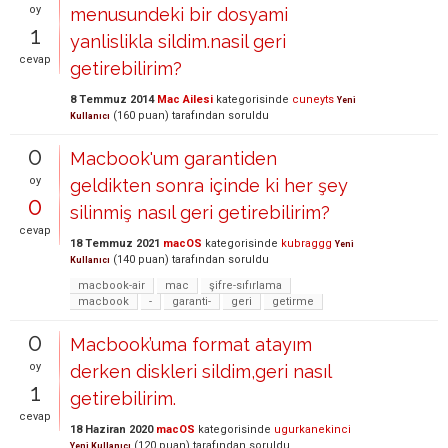
oy
menusundeki bir dosyami
1
yanlislikla sildim.nasil geri
cevap
getirebilirim?
8 Temmuz 2014
Mac Ailesi
kategorisinde
cuneyts
Yeni
(
160
puan)
tarafından
soruldu
Kullanıcı
0
Macbook'um garantiden
oy
geldikten sonra içinde ki her şey
0
silinmiş nasıl geri getirebilirim?
cevap
18 Temmuz 2021
macOS
kategorisinde
kubraggg
Yeni
(
140
puan)
tarafından
soruldu
Kullanıcı
macbook-air
mac
şifre-sıfırlama
macbook
-
garanti-
geri
getirme
0
Macbook’uma format atayım
oy
derken diskleri sildim,geri nasıl
1
getirebilirim.
cevap
18 Haziran 2020
macOS
kategorisinde
ugurkanekinci
(
120
puan)
tarafından
soruldu
Yeni Kullanıcı