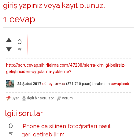
giriş yapınız
veya
kayıt olunuz
.
1 cevap
0
oy
http://sorucevap.sihirlielma.com/47238/sierra-kimliği-belirsiz-
geliştiriciden-uygulama-yükleme?
24 Şubat 2017
cüneyt
(
371,710
puan)
tarafından
cevaplandı
Uzman
İlgili sorular
0
iPhone da silinen fotoğrafları nasıl
oy
geri getirebilirim