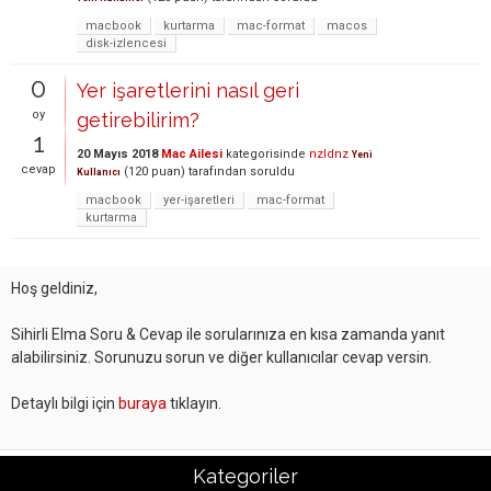
macbook
kurtarma
mac-format
macos
disk-izlencesi
0
Yer işaretlerini nasıl geri
oy
getirebilirim?
1
20 Mayıs 2018
Mac Ailesi
kategorisinde
nzldnz
Yeni
cevap
(
120
puan)
tarafından
soruldu
Kullanıcı
macbook
yer-işaretleri
mac-format
kurtarma
Hoş geldiniz,
Sihirli Elma Soru & Cevap ile sorularınıza en kısa zamanda yanıt
alabilirsiniz. Sorunuzu sorun ve diğer kullanıcılar cevap versin.
Detaylı bilgi için
buraya
tıklayın.
Kategoriler