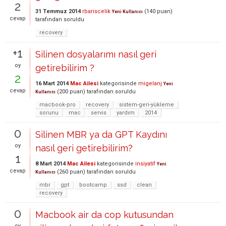
2
31 Temmuz 2014
rbariscelik
(
140
puan)
Yeni Kullanıcı
cevap
tarafından
soruldu
recovery
+1
Silinen dosyalarımı nasıl geri
oy
getirebilirim ?
2
16 Mart 2014
Mac Ailesi
kategorisinde
migelanj
Yeni
cevap
(
200
puan)
tarafından
soruldu
Kullanıcı
macbook-pro
recovery
sistem-geri-yükleme
sorunu
mac
servis
yardım
2014
0
Silinen MBR ya da GPT Kaydını
oy
nasıl geri getirebilirim?
1
8 Mart 2014
Mac Ailesi
kategorisinde
insiyatif
Yeni
cevap
(
260
puan)
tarafından
soruldu
Kullanıcı
mbr
gpt
bootcamp
ssd
clean
recovery
0
Macbook air da cop kutusundan
oy