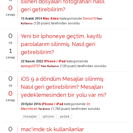
silinen dosyalari fotograflari nasil
0
geri getirebilirim?
cevap
13 Aralık 2014
Mac Ailesi
kategorisinde
Deniz10
Yeni
(
120
puan)
tarafından
soruldu
Kullanıcı
0
Yeni bir İphoneye geçtim, kayıtlı
oy
parolalarım silinmiş. Nasıl geri
1
getirebilirim?
cevap
22 Kasım 2022
iPhone / iPad
kategorisinde
aysegül2727
(
120
puan)
tarafından
soruldu
Yeni Kullanıcı
0
iOS 9 a döndüm Mesajlar silinmiş
oy
Nasıl geri getirebilirim? Mesajları
0
yedeklemesinden bir yolu var mı?
cevap
20 Eylül 2016
iPhone / iPad
kategorisinde
Dr.
Macintosh
(
1,760
puan)
tarafından
soruldu
Yardımcı
mesajlar
iphone
yedek
0
mac'imde sk kullanilanlar