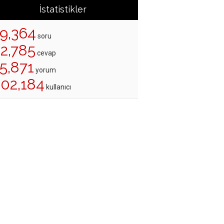
İstatistikler
19,364
soru
22,785
cevap
5,871
yorum
202,184
kullanıcı