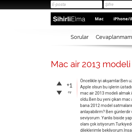
Mac
iPhone/i
Sorular
Cevaplanmam
Mac air 2013 modeli 
Öncelikle iyi akşamlar.Ben 
+1
Apple olsun bu işlerin üstad
oy
mac air 2013 modeli almak i
oldu.Ben bu yeni çıkan mac ai
bana 2012 model satmaları
anlayabilirm? Ben günlerdir
seviyorum .Yanlis biside yap
olanı çok istiyorum.Turkiyede
dileklerimle bekliyorum.İnsa