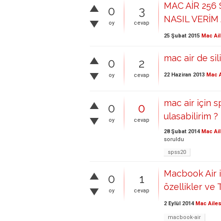
MAC AİR 256
0
3
NASIL VERİM 
oy
cevap
25 Şubat 2015
Mac Ail
mac air de sil
0
2
22 Haziran 2013
Mac A
oy
cevap
mac air için 
0
0
ulasabilirim ?
oy
cevap
28 Şubat 2014
Mac Ail
soruldu
spss20
Macbook Air 
0
1
özellikler ve 
oy
cevap
2 Eylül 2014
Mac Ailes
macbook-air