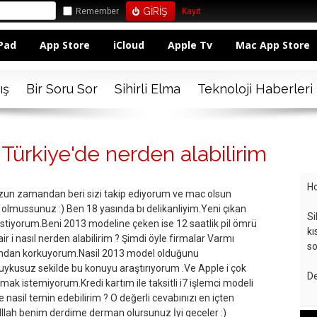
Remember
Kayıt
Pad
App Store
iCloud
Apple Tv
Mac App Store
ış
Bir Soru Sor
Sihirli Elma
Teknoloji Haberleri
Türkiye'de nerden alabilirim
Ho
uzun zamandan beri sizi takip ediyorum ve mac olsun
ı olmussunuz :) Ben 18 yasında bı delikanliyim.Yeni çıkan
Si
stiyorum.Beni 2013 modeline çeken ise 12 saatlik pil ömrü
kı
r i nasıl nerden alabilirim ? Şimdi öyle firmalar Varmı
so
ndan korkuyorum.Nasil 2013 model olduğunu
 uykusuz sekilde bu konuyu araştırıyorum .Ve Apple i çok
De
mak istemiyorum.Kredi kartım ile taksitli i7 işlemci modeli
 nasil temin edebilirim ? O değerli cevabınızı en içten
lllah benim derdime derman olursunuz İyi geceler :)