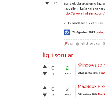
oy
Buna ek olarak işlemci hızl
modellerin kafa kafaya karşıl
http://www.sihirlielma.com
2012 modeller 1.7 ve 1.8 GH
24 Ağustos 2013
goktug
İlgili sorular
Windows 10 ne
0
2
28 Ağustos 2015
elma
oy
cevap
MacBook Pro 
0
2
30 Haziran 2014
Mac A
oy
cevap