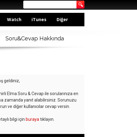
Watch
iTunes
Diğer
Soru&Cevap Hakkında
ş geldiniz,
hirli Elma Soru & Cevap ile sorularınıza en
sa zamanda yanıt alabilirsiniz. Sorunuzu
run ve diğer kullanıcılar cevap versin.
taylı bilgi için
buraya
tıklayın.