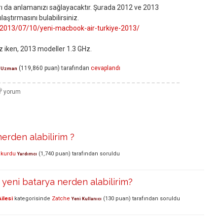
arı da anlamanızı sağlayacaktır. Şurada 2012 ve 2013
aştırmasını bulabilirsiniz.
/2013/07/10/yeni-macbook-air-turkiye-2013/
z iken, 2013 modeller 1.3 GHz.
(
119,860
puan)
tarafından
cevaplandı
Uzman
rden alabilirim ?
kurdu
(
1,740
puan)
tarafından
soruldu
Yardımcı
yeni batarya nerden alabilirim?
ilesi
kategorisinde
Zatche
(
130
puan)
tarafından
soruldu
Yeni Kullanıcı