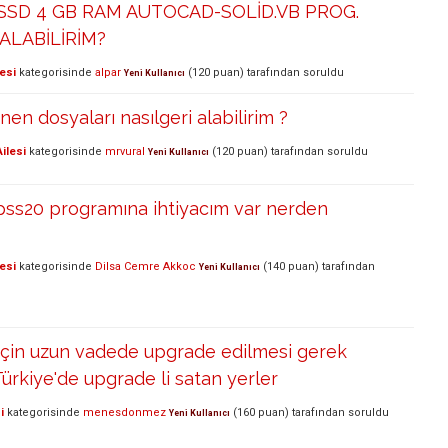
 SSD 4 GB RAM AUTOCAD-SOLİD.VB PROG.
ALABİLİRİM?
esi
kategorisinde
alpar
(
120
puan)
tarafından
soruldu
Yeni Kullanıcı
inen dosyaları nasılgeri alabilirim ?
ilesi
kategorisinde
mrvural
(
120
puan)
tarafından
soruldu
Yeni Kullanıcı
spss20 programına ihtiyacım var nerden
esi
kategorisinde
Dilsa Cemre Akkoc
(
140
puan)
tarafından
Yeni Kullanıcı
için uzun vadede upgrade edilmesi gerek
Türkiye'de upgrade li satan yerler
i
kategorisinde
menesdonmez
(
160
puan)
tarafından
soruldu
Yeni Kullanıcı