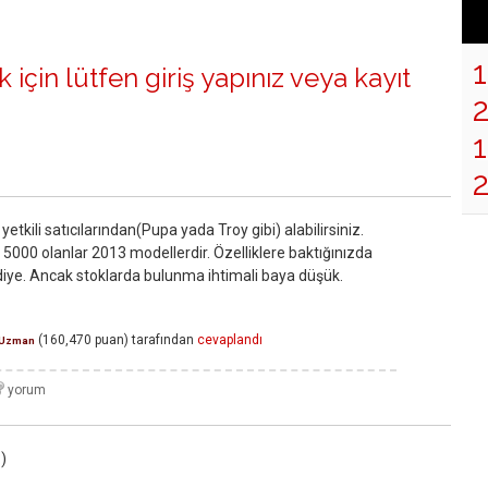
 için lütfen
giriş yapınız
veya
kayıt
1
etkili satıcılarından(Pupa yada Troy gibi) alabilirsiniz.
s 5000 olanlar 2013 modellerdir. Özelliklere baktığınızda
 diye. Ancak stoklarda bulunma ihtimali baya düşük.
(
160,470
puan)
tarafından
cevaplandı
Uzman
)