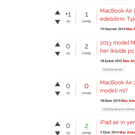
MacBook Air iç
+1
1
edebilirm. Tş
oy
cevap
19 Haziran 2014
Mac A
2013 model Ma
0
2
her ikiside pc
oy
cevap
18 Şubat 2015
Mac Ail
macbook-air
MacBook Air 
0
0
modeli mi?
oy
cevap
18 Ekim 2019
Mac Aile
macbook-pro-retina
iPad air in y
0
2
2 Ekim 2014
Mac Ailes
oy
cevap