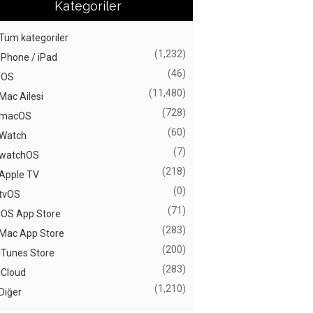
Kategoriler
Tüm kategoriler
(1,232)
iPhone / iPad
(46)
iOS
(11,480)
Mac Ailesi
(728)
macOS
(60)
Watch
(7)
watchOS
(218)
Apple TV
(0)
tvOS
(71)
iOS App Store
(283)
Mac App Store
(200)
iTunes Store
(283)
iCloud
(1,210)
Diğer