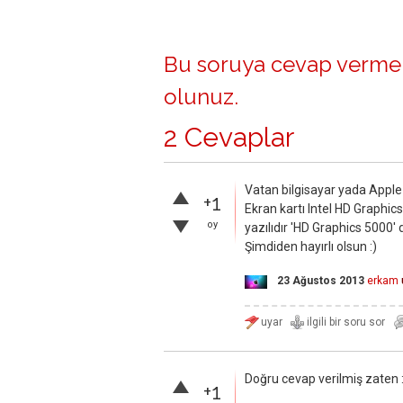
Bu soruya cevap vermek
olunuz
.
2 Cevaplar
Vatan bilgisayar yada Apple y
+1
Ekran kartı Intel HD Graphic
oy
yazılıdır 'HD Graphics 5000'
Şimdiden hayırlı olsun :)
23 Ağustos 2013
erkam
Doğru cevap verilmiş zaten :
+1