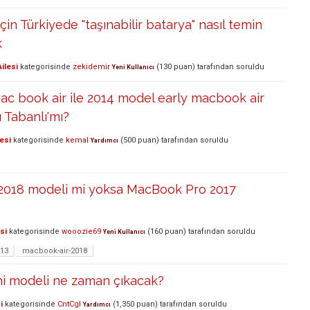
in Türkiyede "taşınabilir batarya" nasıl temin
k
ilesi
kategorisinde
zekidemir
(
130
puan)
tarafından
soruldu
Yeni Kullanıcı
c book air ile 2014 model early macbook air
ı Tabanlı'mı?
esi
kategorisinde
kemal
(
500
puan)
tarafından
soruldu
Yardımcı
2018 modeli mi yoksa MacBook Pro 2017
si
kategorisinde
wooozie69
(
160
puan)
tarafından
soruldu
Yeni Kullanıcı
-13
macbook-air-2018
eni modeli ne zaman çıkacak?
i
kategorisinde
CntCgl
(
1,350
puan)
tarafından
soruldu
Yardımcı