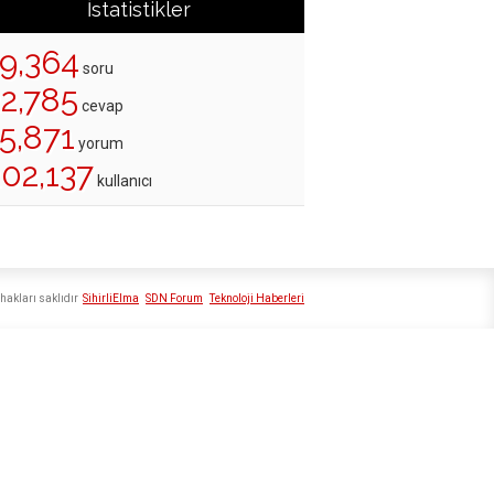
İstatistikler
19,364
soru
22,785
cevap
5,871
yorum
202,137
kullanıcı
hakları saklıdır
SihirliElma
SDN Forum
Teknoloji Haberleri