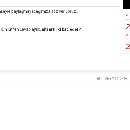
mseyle paylaşmayacağımıza söz veriyoruz...
çin lütfen cevaplayın:.
alti arti iki kac eder?
1
SihirliElma © 2018 - Tüm 