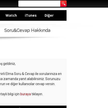
Watch
iTunes
Diğer
Soru&Cevap Hakkında
ş geldiniz,
hirli Elma Soru & Cevap ile sorularınıza en
sa zamanda yanıt alabilirsiniz. Sorunuzu
run ve diğer kullanıcılar cevap versin.
taylı bilgi için
buraya
tıklayın.