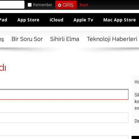
Remember
Kayıt
Pad
App Store
iCloud
Apple Tv
Mac App Store
ış
Bir Soru Sor
Sihirli Elma
Teknoloji Haberleri
dı
Ho
Si
kı
so
De