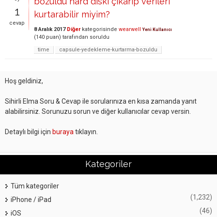
bozuldu hard diski çıkarıp verileri
1
kurtarabilir miyim?
cevap
8 Aralık 2017
Diğer
kategorisinde
wearwell
Yeni Kullanıcı
(
140
puan)
tarafından
soruldu
time
capsule-yedekleme-kurtarma-bozuldu
Hoş geldiniz,
Sihirli Elma Soru & Cevap ile sorularınıza en kısa zamanda yanıt
alabilirsiniz. Sorunuzu sorun ve diğer kullanıcılar cevap versin.
Detaylı bilgi için
buraya
tıklayın.
Kategoriler
Tüm kategoriler
(1,232)
iPhone / iPad
(46)
iOS