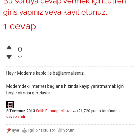
Bu soruya cevap vermek için lütfen
giriş yapınız
veya
kayıt olunuz
.
1 cevap
0
oy
Hayır Modeme kablo ile bağlanmalısınız.
Modemdeki internet bağlantı hızında kayıp yaratmamak için
böyle olması gerekiyor.
8 Temmuz 2013
Salih Elmaagacli
(
21,720
puan)
tarafından
Uzman
cevaplandı