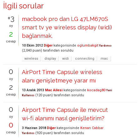
İlgili sorular
+3
macbook pro dan LG 47LM670S
oy
smart tv ye wireless display (widi)
2
bağlanmak.
cevap
10 Ekim 2012
Diğer
kategorisinde
oglumbakgit
Yardımcı
(
2,040
puan)
tarafından
soruldu
wireless
display
widi
connecting
mac
0
AirPort Time Capsule wireless
oy
alanı genişletmeye yarar mı
2
13 Aralık 2013
Mac Ailesi
kategorisinde
kocadag80
Yeni
cevap
(
120
puan)
tarafından
soruldu
Kullanıcı
0
Airport Time Capsule ile mevcut
oy
wi-fi alanımı nasıl genişlletirim?
0
3 Haziran 2018
Diğer
kategorisinde
Kenan Cabbar
cevap
(
920
puan)
tarafından
soruldu
Yardımcı