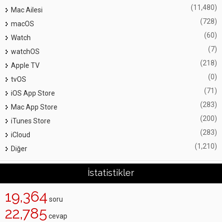
(11,480)
Mac Ailesi
(728)
macOS
(60)
Watch
(7)
watchOS
(218)
Apple TV
(0)
tvOS
(71)
iOS App Store
(283)
Mac App Store
(200)
iTunes Store
(283)
iCloud
(1,210)
Diğer
İstatistikler
19,364
soru
22,785
cevap