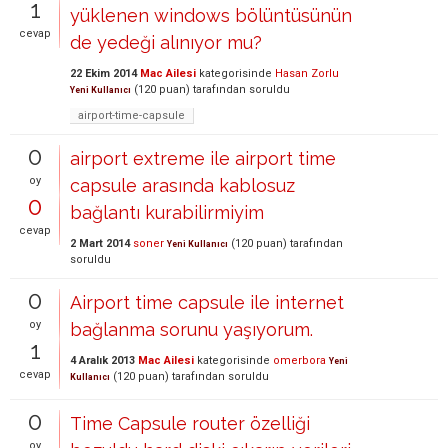
1
yüklenen windows bölüntüsünün
cevap
de yedeği alınıyor mu?
22 Ekim 2014
Mac Ailesi
kategorisinde
Hasan Zorlu
(
120
puan)
tarafından
soruldu
Yeni Kullanıcı
airport-time-capsule
0
airport extreme ile airport time
oy
capsule arasında kablosuz
0
bağlantı kurabilirmiyim
cevap
2 Mart 2014
soner
(
120
puan)
tarafından
Yeni Kullanıcı
soruldu
0
Airport time capsule ile internet
oy
bağlanma sorunu yaşıyorum.
1
4 Aralık 2013
Mac Ailesi
kategorisinde
omerbora
Yeni
cevap
(
120
puan)
tarafından
soruldu
Kullanıcı
0
Time Capsule router özelliği
oy