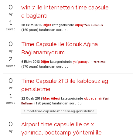
0
win 7 ile internetten time capsule
oy
e baglantı
1
28 Ekim 2015
Diğer
kategorisinde
Alpay
Yeni Kullanıcı
cevap
(
160
puan)
tarafından
soruldu
0
Time Capsule ile Konuk Ağına
oy
Bağlanamıyorum
2
6 Ekim 2013
Diğer
kategorisinde
ysfgunaydin
Yardımcı
cevap
(
970
puan)
tarafından
soruldu
0
Time Capsule 2TB ile kablosuz ag
oy
genisletme
1
22 Ocak 2018
Mac Ailesi
kategorisinde
gbozdemir
Yeni
cevap
(
120
puan)
tarafından
soruldu
Kullanıcı
airport-time-capsule-modem-ag-genisletme
0
Airport time capsule ile os x
oy
yanında, bootcamp yöntemi ile