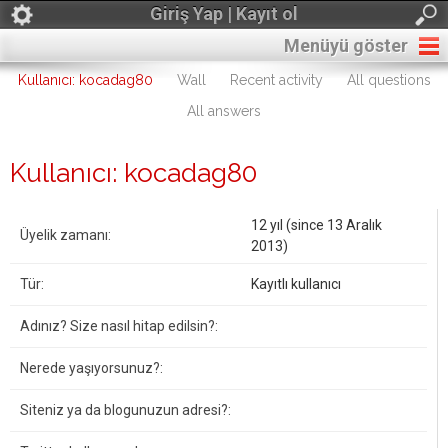
Giriş Yap | Kayıt ol
Menüyü göster
Kullanıcı: kocadag80
Wall
Recent activity
All questions
All answers
Kullanıcı: kocadag80
12 yıl (since 13 Aralık
Üyelik zamanı:
2013)
Tür:
Kayıtlı kullanıcı
Adınız? Size nasıl hitap edilsin?:
Nerede yaşıyorsunuz?:
Siteniz ya da blogunuzun adresi?: