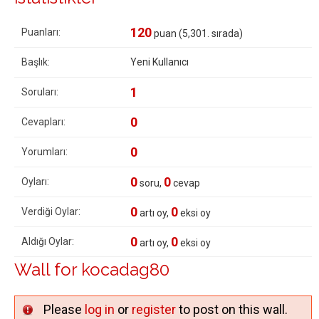
120
Puanları:
puan (
5,301
. sırada)
Başlık:
Yeni Kullanıcı
1
Soruları:
0
Cevapları:
0
Yorumları:
0
0
Oyları:
soru,
cevap
0
0
Verdiği Oylar:
artı oy,
eksi oy
0
0
Aldığı Oylar:
artı oy,
eksi oy
Wall for kocadag80
Please
log in
or
register
to post on this wall.