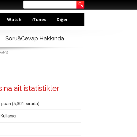
Watch
iTunes
Diğer
Soru&Cevap Hakkında
swers
na ait istatistikler
0
puan (
5,301
. sırada)
 Kullanıcı