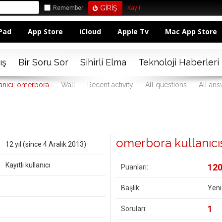
Remember
Kayıt
Pad
App Store
iCloud
Apple Tv
Mac App Store
ış
Bir Soru Sor
Sihirli Elma
Teknoloji Haberleri
anıcı: omerbora
Wall
Recent activity
All questions
All an
omerbora kullanıcısı
12 yıl (since 4 Aralık 2013)
Kayıtlı kullanıcı
12
Puanları:
Başlık:
Yeni
1
Soruları: