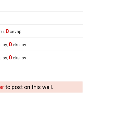
0
ru,
cevap
0
ı oy,
eksi oy
0
ı oy,
eksi oy
er
to post on this wall.