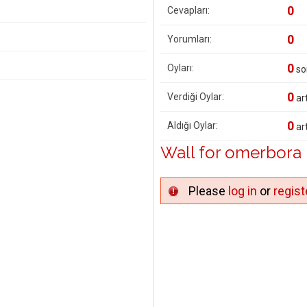
0
Cevapları:
0
Yorumları:
0
Oyları:
so
0
Verdiği Oylar:
art
0
Aldığı Oylar:
art
Wall for omerbora
Please
log in
or
regist