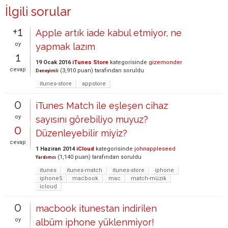
İlgili sorular
+1
Apple artık iade kabul etmiyor, ne
oy
yapmak lazım
1
19 Ocak 2016
iTunes Store
kategorisinde
gizemonder
cevap
(
3,910
puan)
tarafından
soruldu
Deneyimli
itunes-store
appstore
0
iTunes Match ile eşleşen cihaz
oy
sayısını görebiliyo muyuz?
0
Düzenleyebilir miyiz?
cevap
1 Haziran 2014
iCloud
kategorisinde
johnappleseed
(
1,140
puan)
tarafından
soruldu
Yardımcı
itunes
itunes-match
itunes-store
iphone
iphone5
macbook
mac
match-müzik
icloud
0
macbook itunestan indirilen
oy
albüm iphone yüklenmiyor!