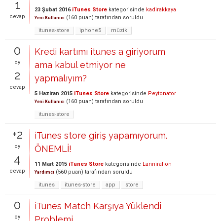
1
23 Şubat 2016
iTunes Store
kategorisinde
kadirakkaya
cevap
(
160
puan)
tarafından
soruldu
Yeni Kullanıcı
itunes-store
iphone5
müzik
0
Kredi kartımı itunes a giriyorum
oy
ama kabul etmiyor ne
2
yapmalıyım?
cevap
5 Haziran 2015
iTunes Store
kategorisinde
Peytonator
(
160
puan)
tarafından
soruldu
Yeni Kullanıcı
itunes-store
+2
iTunes store giriş yapamıyorum.
oy
ÖNEMLİ!
4
11 Mart 2015
iTunes Store
kategorisinde
Lanniralion
cevap
(
560
puan)
tarafından
soruldu
Yardımcı
itunes
itunes-store
app
store
0
iTunes Match Karşıya Yüklendi
oy
Problemi