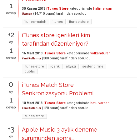
1
30 Kasım 2013
iTunes Store
kategorisinde
halimercan
cevap
(
14,710
puan)
tarafından
soruldu
Uzman
itunes-match
itunes
itunes-store
+2
iTunes store içerikleri kim
oy
tarafından düzenleniyor?
1
16 Mart 2013
iTunes Store
kategorisinde
volkanduran
cevap
(
300
puan)
tarafından
soruldu
Yeni Kullanıcı
itunes-store
içerik
altyazı
seslendirme
dublaj
0
iTunes Match Store
oy
Senkronizasyonu Problemi
1
10 Mart 2013
iTunes Store
kategorisinde
baturvardar
cevap
(
120
puan)
tarafından
soruldu
Yeni Kullanıcı
itunes-store
+3
Apple Music 3 aylık deneme
oy
sürümünden sonra...