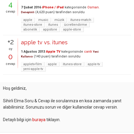
4
7 Şubat 2016
iPhone / iPad
kategorisinde
Osman.
cevap
(
4,620
puan)
tarafından
soruldu
Deneyimli
apple
music
müzik
itunes-match
itunes-store
itunes
ücretlendirme
abonelik
appstore
apple-store
+2
apple tv vs. itunes
oy
1 Ağustos 2013
Apple TV
kategorisinde
cantr
Yeni
0
(
140
puan)
tarafından
soruldu
Kullanıcı
cevap
appletv-film
apple
itunes-store
apple-tv
yeni-apple-tv
Hoş geldiniz,
Sihirli Elma Soru & Cevap ile sorularınıza en kısa zamanda yanıt
alabilirsiniz. Sorunuzu sorun ve diğer kullanıcılar cevap versin.
Detaylı bilgi için
buraya
tıklayın.