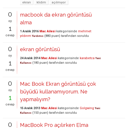
ekran
klidim
açılmıyor
0
macbook da ekran görüntüsü
oy
alma
1
1 Aralık 2016
Mac Ailesi
kategorisinde
mehmet
cevap
yıldırım
(
880
puan)
tarafından
soruldu
Yardımcı
0
ekran görüntüsü
oy
24 Aralık 2014
Mac Ailesi
kategorisinde
karabetca
Yeni
1
(
180
puan)
tarafından
soruldu
Kullanıcı
cevap
0
Mac Book Ekran görüntüsü çok
oy
büyüdü kullanamıyorum. Ne
1
yapmalıyım?
cevap
15 Aralık 2013
Mac Ailesi
kategorisinde
Golgwing
Yeni
(
150
puan)
tarafından
soruldu
Kullanıcı
0
MacBook Pro açılırken Elma