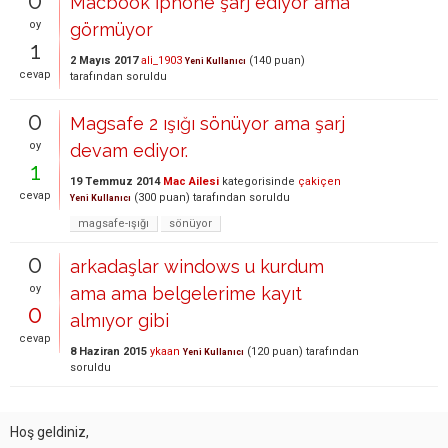
0
Macbook İphone şarj ediyor ama
oy
görmüyor
1
2 Mayıs 2017
ali_1903
(
140
puan)
Yeni Kullanıcı
cevap
tarafından
soruldu
0
Magsafe 2 ışığı sönüyor ama şarj
oy
devam ediyor.
1
19 Temmuz 2014
Mac Ailesi
kategorisinde
çakiçen
cevap
(
300
puan)
tarafından
soruldu
Yeni Kullanıcı
magsafe-ışığı
sönüyor
0
arkadaşlar windows u kurdum
oy
ama ama belgelerime kayıt
0
almıyor gibi
cevap
8 Haziran 2015
ykaan
(
120
puan)
tarafından
Yeni Kullanıcı
soruldu
Hoş geldiniz,