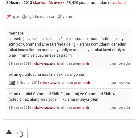
3 Haziran 2013
okankara06
(
38,420
puan)
tarafından
cevaplandı
Uzman
merhaba,
bahsettiğiniz şekilde ''spotlight'' de bulamadım, masaüstüne de kayıt
etmiyor. Command Line tarafında da ilgili arama komutlarını denedim
fakat kısayollardan sonra kayıt ediyor sesi geliyor fakat kayıt etmiyor
olabilir mi? diye düşünmeye başladım.
3 Haziran 2013
mchd
tarafından
yorumlandı
Yeni Kullanıcı
ekran görüntüsünü nasil,ne sekilde aliyorsun..
3 Haziran 2013
erberk
tarafından
yorumlandı
Uzman
ekran resmini Command-Shift-3 (tamamı) ve Command-Shift-4
(istediğimiz alanı) kısa yollarını kulanarak alıyor(d)um.
3 Haziran 2013
mchd
tarafından
yorumlandı
Yeni Kullanıcı
+3