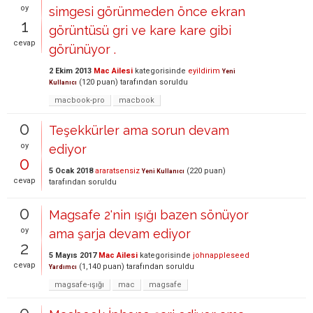
oy
simgesi görünmeden önce ekran
1
görüntüsü gri ve kare kare gibi
cevap
görünüyor .
2 Ekim 2013
Mac Ailesi
kategorisinde
eyildirim
Yeni
(
120
puan)
tarafından
soruldu
Kullanıcı
macbook-pro
macbook
0
Teşekkürler ama sorun devam
oy
ediyor
0
5 Ocak 2018
araratsensiz
(
220
puan)
Yeni Kullanıcı
cevap
tarafından
soruldu
0
Magsafe 2'nin ışığı bazen sönüyor
oy
ama şarja devam ediyor
2
5 Mayıs 2017
Mac Ailesi
kategorisinde
johnappleseed
cevap
(
1,140
puan)
tarafından
soruldu
Yardımcı
magsafe-ışığı
mac
magsafe