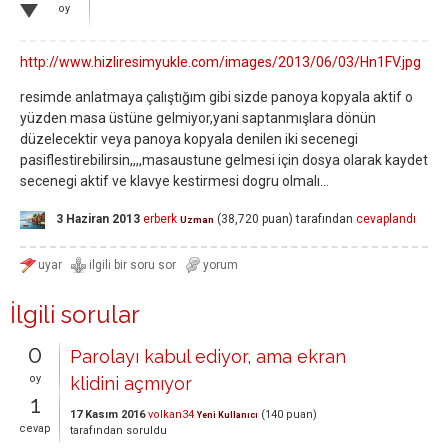
oy
http://www.hizliresimyukle.com/images/2013/06/03/Hn1FV.jpg
resimde anlatmaya çalıştığım gibi sizde panoya kopyala aktif o
yüzden masa üstüne gelmiyor,yani saptanmışlara dönün
düzelecektir veya panoya kopyala denilen iki secenegi
pasiflestirebilirsin,,,,masaustune gelmesi için dosya olarak kaydet
secenegi aktif ve klavye kestirmesi dogru olmalı...
3 Haziran 2013
erberk
(
38,720
puan)
tarafından
cevaplandı
Uzman
İlgili sorular
0
Parolayı kabul ediyor, ama ekran
oy
klidini açmıyor
1
17 Kasım 2016
volkan34
(
140
puan)
Yeni Kullanıcı
cevap
tarafından
soruldu