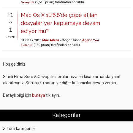
(
2,510
puan)
tarafından
soruldu
Deneyimli
+1
Mac Os X 10.6.8'de çöpe atılan
oy
dosyalar yer kaplamaya devam
1
ediyor mu?
cevap
31 Ocak 2013
Mac Ailesi
kategorisinde
Agane
Yeni
(
130
puan)
tarafından
soruldu
Kullanıcı
Hoş geldiniz,
Sihirli Elma Soru & Cevap ile sorularınıza en kısa zamanda yanıt
alabilirsiniz. Sorunuzu sorun ve diğer kullanıcılar cevap versin.
Detaylı bilgi için
buraya
tıklayın.
Kategoriler
Tüm kategoriler