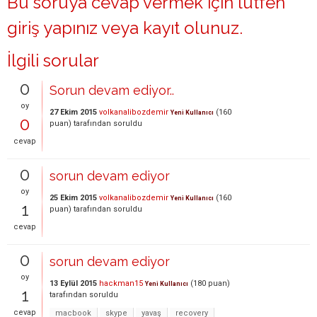
Bu soruya cevap vermek için lütfen
giriş yapınız
veya
kayıt olunuz
.
İlgili sorular
0
Sorun devam ediyor..
oy
27 Ekim 2015
volkanalibozdemir
(
160
Yeni Kullanıcı
0
puan)
tarafından
soruldu
cevap
0
sorun devam ediyor
oy
25 Ekim 2015
volkanalibozdemir
(
160
Yeni Kullanıcı
1
puan)
tarafından
soruldu
cevap
0
sorun devam ediyor
oy
13 Eylül 2015
hackman15
(
180
puan)
Yeni Kullanıcı
1
tarafından
soruldu
cevap
macbook
skype
yavaş
recovery