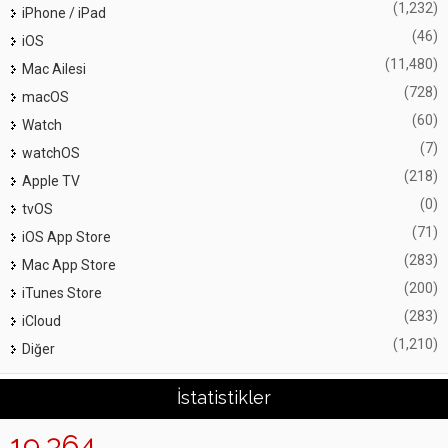
(1,232)
iPhone / iPad
(46)
iOS
(11,480)
Mac Ailesi
(728)
macOS
(60)
Watch
(7)
watchOS
(218)
Apple TV
(0)
tvOS
(71)
iOS App Store
(283)
Mac App Store
(200)
iTunes Store
(283)
iCloud
(1,210)
Diğer
İstatistikler
19,364