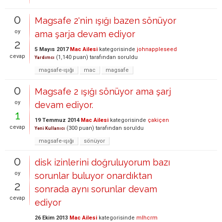
0
Magsafe 2'nin ışığı bazen sönüyor
oy
ama şarja devam ediyor
2
5 Mayıs 2017
Mac Ailesi
kategorisinde
johnappleseed
cevap
(
1,140
puan)
tarafından
soruldu
Yardımcı
magsafe-ışığı
mac
magsafe
0
Magsafe 2 ışığı sönüyor ama şarj
oy
devam ediyor.
1
19 Temmuz 2014
Mac Ailesi
kategorisinde
çakiçen
cevap
(
300
puan)
tarafından
soruldu
Yeni Kullanıcı
magsafe-ışığı
sönüyor
0
disk izinlerini doğruluyorum bazı
oy
sorunlar buluyor onardıktan
2
sonrada aynı sorunlar devam
cevap
ediyor
26 Ekim 2013
Mac Ailesi
kategorisinde
mlhcrm