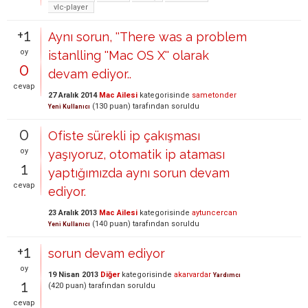
vlc-player
+1
Aynı sorun, ''There was a problem
oy
istanlling ''Mac OS X'' olarak
0
devam ediyor..
cevap
27 Aralık 2014
Mac Ailesi
kategorisinde
sametonder
(
130
puan)
tarafından
soruldu
Yeni Kullanıcı
0
Ofiste sürekli ip çakışması
oy
yaşıyoruz, otomatik ip ataması
1
yaptığımızda aynı sorun devam
cevap
ediyor.
23 Aralık 2013
Mac Ailesi
kategorisinde
aytuncercan
(
140
puan)
tarafından
soruldu
Yeni Kullanıcı
+1
sorun devam ediyor
oy
19 Nisan 2013
Diğer
kategorisinde
akarvardar
Yardımcı
1
(
420
puan)
tarafından
soruldu
cevap