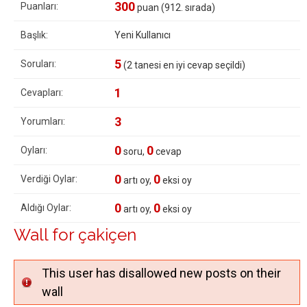
300
Puanları:
puan (
912
. sırada)
Başlık:
Yeni Kullanıcı
5
Soruları:
(
2
tanesi en iyi cevap seçildi)
1
Cevapları:
3
Yorumları:
0
0
Oyları:
soru,
cevap
0
0
Verdiği Oylar:
artı oy,
eksi oy
0
0
Aldığı Oylar:
artı oy,
eksi oy
Wall for çakiçen
This user has disallowed new posts on their
wall