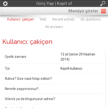
Giriş Yap | Kayıt ol
Menüyü göster
Kullanıcı: çakiçen
Wall
Recent activity
All questions
All answers
Kullanıcı: çakiçen
12 yıl (since 29 Haziran
Üyelik zamanı:
2014)
Tür:
Kayıtlı kullanıcı
Adınız? Size nasıl hitap edilsin?:
Nerede yaşıyorsunuz?:
Siteniz ya da blogunuzun adresi?: