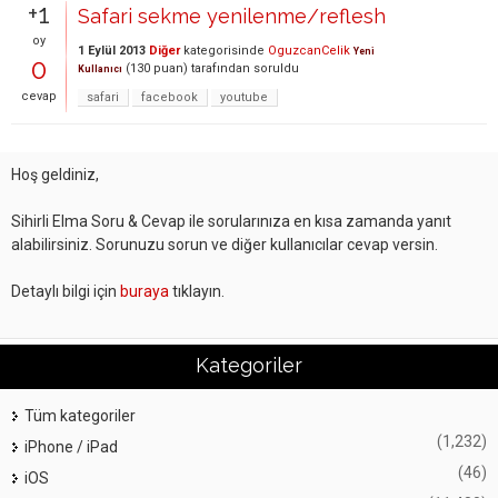
+1
Safari sekme yenilenme/reflesh
oy
1 Eylül 2013
Diğer
kategorisinde
OguzcanCelik
Yeni
0
(
130
puan)
tarafından
soruldu
Kullanıcı
cevap
safari
facebook
youtube
Hoş geldiniz,
Sihirli Elma Soru & Cevap ile sorularınıza en kısa zamanda yanıt
alabilirsiniz. Sorunuzu sorun ve diğer kullanıcılar cevap versin.
Detaylı bilgi için
buraya
tıklayın.
Kategoriler
Tüm kategoriler
(1,232)
iPhone / iPad
(46)
iOS