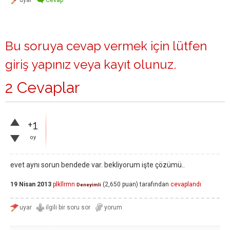
Bu soruya cevap vermek için lütfen
giriş yapınız
veya
kayıt olunuz
.
2 Cevaplar
+1
oy
evet aynı sorun bendede var. bekliyorum işte çözümü..
19 Nisan 2013
plkllrmn
(
2,650
puan)
tarafından
cevaplandı
Deneyimli