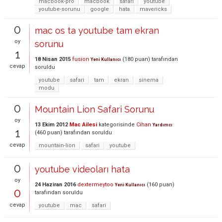
macbook-pro
macbook
safari
youtube
youtube-sorunu
google
hata
mavericks
0
mac os ta youtube tam ekran
oy
sorunu
1
18 Nisan 2015
fusion
(
180
puan)
tarafından
Yeni Kullanıcı
cevap
soruldu
youtube
safari
tam
ekran
sinema
modu
0
Mountain Lion Safari Sorunu
oy
13 Ekim 2012
Mac Ailesi
kategorisinde
Cihan
Yardımcı
1
(
460
puan)
tarafından
soruldu
cevap
mountain-lion
safari
youtube
0
youtube videoları hata
oy
24 Haziran 2016
dextermeytoo
(
160
puan)
Yeni Kullanıcı
0
tarafından
soruldu
cevap
youtube
mac
safari