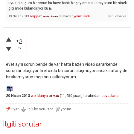
uyuz olduğum bir sorun bu hayır basit bir şey ama bulamıyorum bir sinek
gibi mide bulandırıyor bu iş.
19 Nisan 2013
serjgenz
tarafından
yorumlandı
Yeni Kullanıcı
+2
oy
evet aynı sorun bende de var hatta bazen video sararkende
sorunlar oluşuyor firefoxda bu sorun oluşmuyor ancak safariyide
bırakamıyorum hep onu kullanıyorum.
20 Nisan 2013
worldunya
(
11,450
puan)
tarafından
cevaplandı
Uzman
İlgili sorular