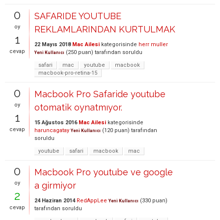
0
SAFARIDE YOUTUBE
oy
REKLAMLARINDAN KURTULMAK
1
22 Mayıs 2018
Mac Ailesi
kategorisinde
herr muller
cevap
(
250
puan)
tarafından
soruldu
Yeni Kullanıcı
safari
mac
youtube
macbook
macbook-pro-retina-15
0
Macbook Pro Safaride youtube
oy
otomatik oynatmıyor.
1
15 Ağustos 2016
Mac Ailesi
kategorisinde
cevap
haruncagatay
(
120
puan)
tarafından
Yeni Kullanıcı
soruldu
youtube
safari
macbook
mac
0
Macbook Pro youtube ve google
oy
a girmiyor
2
24 Haziran 2014
RedAppLee
(
330
puan)
Yeni Kullanıcı
cevap
tarafından
soruldu