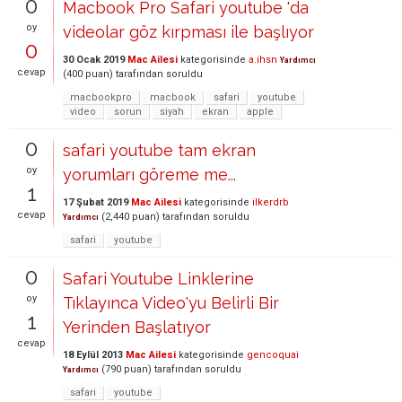
0
Macbook Pro Safari youtube 'da
oy
videolar göz kırpması ile başlıyor
0
30 Ocak 2019
Mac Ailesi
kategorisinde
a.ihsn
Yardımcı
cevap
(
400
puan)
tarafından
soruldu
macbookpro
macbook
safari
youtube
video
sorun
siyah
ekran
apple
0
safari youtube tam ekran
oy
yorumları göreme me...
1
17 Şubat 2019
Mac Ailesi
kategorisinde
ilkerdrb
cevap
(
2,440
puan)
tarafından
soruldu
Yardımcı
safari
youtube
0
Safari Youtube Linklerine
oy
Tıklayınca Video'yu Belirli Bir
1
Yerinden Başlatıyor
cevap
18 Eylül 2013
Mac Ailesi
kategorisinde
gencoquai
(
790
puan)
tarafından
soruldu
Yardımcı
safari
youtube