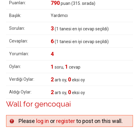
790
Puanları:
puan (
315
. sırada)
Başlık:
Yardımcı
3
Soruları:
(
1
tanesi en iyi cevap seçildi)
6
Cevapları:
(
1
tanesi en iyi cevap seçildi)
4
Yorumları:
1
1
Oyları:
soru,
cevap
2
0
Verdiği Oylar:
artı oy,
eksi oy
2
0
Aldığı Oylar:
artı oy,
eksi oy
Wall for gencoquai
Please
log in
or
register
to post on this wall.