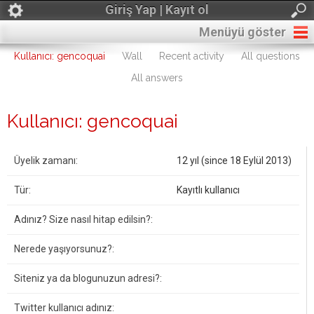
Giriş Yap | Kayıt ol
Menüyü göster
Kullanıcı: gencoquai
Wall
Recent activity
All questions
All answers
Kullanıcı: gencoquai
Üyelik zamanı:
12 yıl (since 18 Eylül 2013)
Tür:
Kayıtlı kullanıcı
Adınız? Size nasıl hitap edilsin?:
Nerede yaşıyorsunuz?:
Siteniz ya da blogunuzun adresi?:
Twitter kullanıcı adınız: