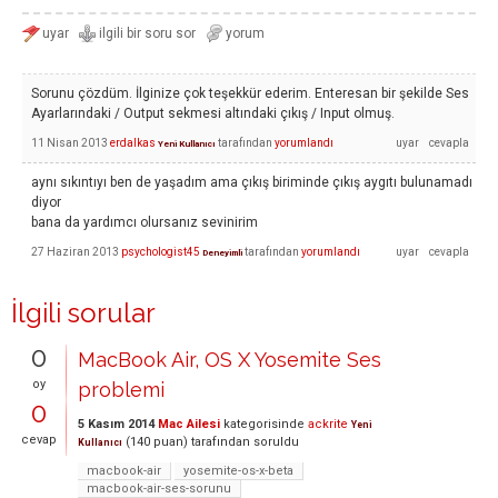
Sorunu çözdüm. İlginize çok teşekkür ederim. Enteresan bir şekilde Ses
Ayarlarındaki / Output sekmesi altındaki çıkış / Input olmuş.
11 Nisan 2013
erdalkas
tarafından
yorumlandı
Yeni Kullanıcı
aynı sıkıntıyı ben de yaşadım ama çıkış biriminde çıkış aygıtı bulunamadı
diyor
bana da yardımcı olursanız sevinirim
27 Haziran 2013
psychologist45
tarafından
yorumlandı
Deneyimli
İlgili sorular
0
MacBook Air, OS X Yosemite Ses
oy
problemi
0
5 Kasım 2014
Mac Ailesi
kategorisinde
ackrite
Yeni
cevap
(
140
puan)
tarafından
soruldu
Kullanıcı
macbook-air
yosemite-os-x-beta
macbook-air-ses-sorunu