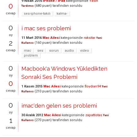
9 Nisan 2016
iPhone / iPad
kategorisinde
Yasin
0
(
680
puan)
tarafından
soruldu
Yardımcı
cevap
ses-iphone-takılı
kalma-
0
i mac ses problemi
oy
11 Mart 2016
Mac Ailesi
kategorisinde
raksitar
Yeni
2
(
160
puan)
tarafından
soruldu
Kullanıcı
cevap
mac
ses
sorun
audio
video
problem
0
Macbook'a Windows Yükledikten
oy
Sonraki Ses Problemi
0
1 Kasım 2015
Mac Ailesi
kategorisinde
floydian94
Yeni
cevap
(
210
puan)
tarafından
soruldu
Kullanıcı
0
imac'den gelen ses problemi
oy
30 Aralık 2012
Mac Ailesi
kategorisinde
zapattistas
Yeni
1
(
270
puan)
tarafından
soruldu
Kullanıcı
cevap