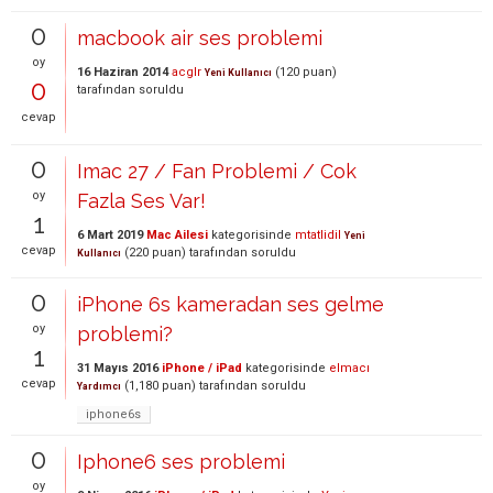
0
macbook air ses problemi
oy
16 Haziran 2014
acglr
(
120
puan)
Yeni Kullanıcı
0
tarafından
soruldu
cevap
0
Imac 27 / Fan Problemi / Cok
oy
Fazla Ses Var!
1
6 Mart 2019
Mac Ailesi
kategorisinde
mtatlidil
Yeni
cevap
(
220
puan)
tarafından
soruldu
Kullanıcı
0
iPhone 6s kameradan ses gelme
oy
problemi?
1
31 Mayıs 2016
iPhone / iPad
kategorisinde
elmacı
cevap
(
1,180
puan)
tarafından
soruldu
Yardımcı
iphone6s
0
Iphone6 ses problemi
oy