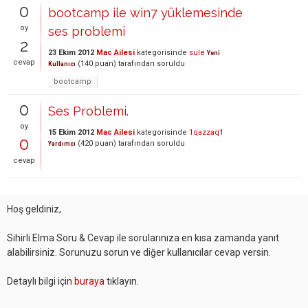
0
bootcamp ile win7 yüklemesinde
oy
ses problemi
2
23 Ekim 2012
Mac Ailesi
kategorisinde
sule
Yeni
cevap
(
140
puan)
tarafından
soruldu
Kullanıcı
bootcamp
0
Ses Problemi.
oy
15 Ekim 2012
Mac Ailesi
kategorisinde
1qazzaq1
0
(
420
puan)
tarafından
soruldu
Yardımcı
cevap
Hoş geldiniz,
Sihirli Elma Soru & Cevap ile sorularınıza en kısa zamanda yanıt
alabilirsiniz. Sorunuzu sorun ve diğer kullanıcılar cevap versin.
Detaylı bilgi için
buraya
tıklayın.