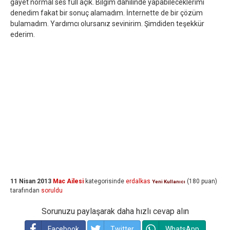
gayet normal ses full açık. Bilgim dahilinde yapabileceklerimi
denedim fakat bir sonuç alamadım. İnternette de bir çözüm
bulamadım. Yardımcı olursanız sevinirim. Şimdiden teşekkür
ederim.
11 Nisan 2013
Mac Ailesi
kategorisinde
erdalkas
(
180
puan)
Yeni Kullanıcı
tarafından
soruldu
Sorunuzu paylaşarak daha hızlı cevap alın
Facebook
Twitter
WhatsApp