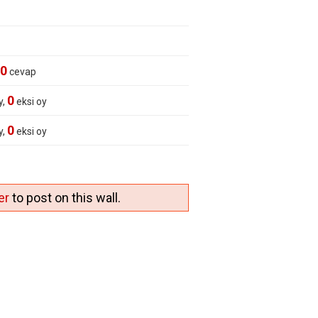
0
cevap
0
y,
eksi oy
0
y,
eksi oy
er
to post on this wall.