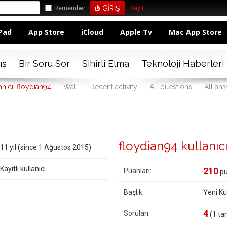
Remember
Kayıt
Pad
App Store
iCloud
Apple Tv
Mac App Store
ış
Bir Soru Sor
Sihirli Elma
Teknoloji Haberleri
anıcı: floydian94
Wall
Recent activity
All questions
All an
floydian94 kullanıcıs
11 yıl (since 1 Ağustos 2015)
Kayıtlı kullanıcı
210
Puanları:
pu
Başlık:
Yeni Kul
4
Soruları:
(
1
tan