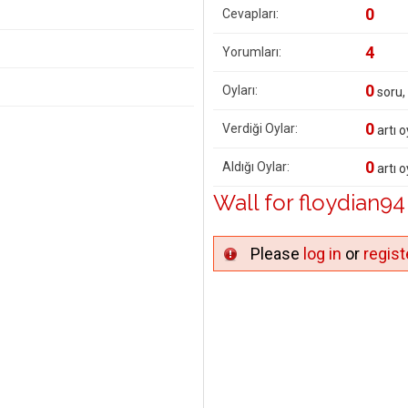
0
Cevapları:
4
Yorumları:
0
Oyları:
soru,
0
Verdiği Oylar:
artı o
0
Aldığı Oylar:
artı o
Wall for floydian94
Please
log in
or
regist