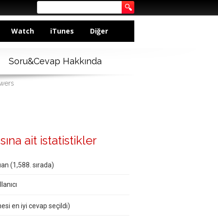
Watch
iTunes
Diğer
Soru&Cevap Hakkında
swers
ına ait istatistikler
an (
1,588
. sırada)
lanıcı
esi en iyi cevap seçildi)