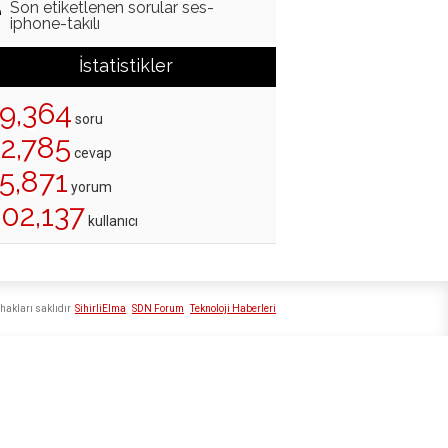
Son etiketlenen sorular ses-
iphone-takılı
İstatistikler
19,364
soru
22,785
cevap
5,871
yorum
202,137
kullanıcı
hakları saklıdır
SihirliElma
SDN Forum
Teknoloji Haberleri