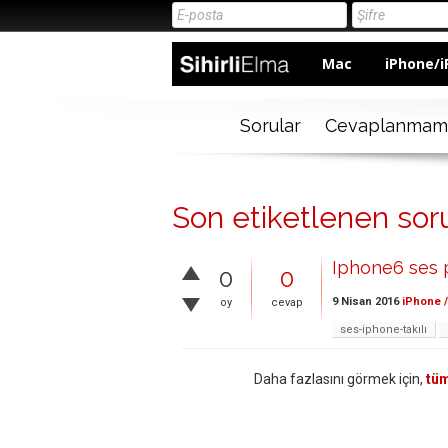
Mac
iPhone/i
Sorular
Cevaplanmam
Son etiketlenen soru
Iphone6 ses 
0
0
9 Nisan 2016
iPhone /
oy
cevap
ses-iphone-takılı
Daha fazlasını görmek için,
tüm