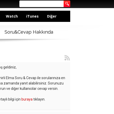
Watch
iTunes
Diğer
Soru&Cevap Hakkında
ş geldiniz,
hirli Elma Soru & Cevap ile sorularınıza en
sa zamanda yanıt alabilirsiniz. Sorunuzu
run ve diğer kullanıcılar cevap versin.
taylı bilgi için
buraya
tıklayın.