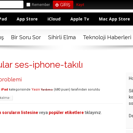
Remember
Kayıt
Pad
App Store
iCloud
Apple Tv
Mac App Store
ış
Bir Soru Sor
Sihirli Elma
Teknoloji Haberleri
lar ses-iphone-takılı
Ho
problemi
 iPad
kategorisinde
Yasin
(
680
puan)
tarafından
soruldu
Yardımcı
Si
kı
kalma-
so
 soruların listesine
veya
popüler etiketlere
tıklayınız.
De