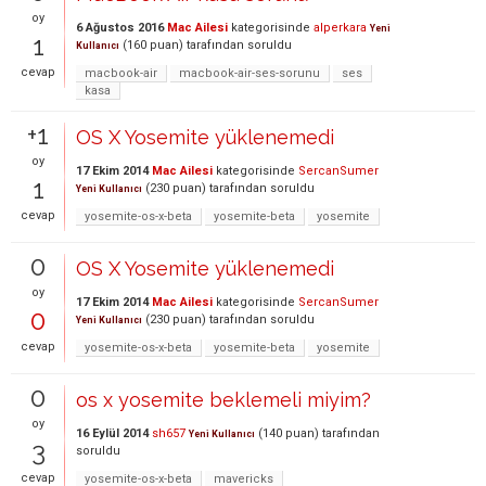
oy
6 Ağustos 2016
Mac Ailesi
kategorisinde
alperkara
Yeni
1
(
160
puan)
tarafından
soruldu
Kullanıcı
cevap
macbook-air
macbook-air-ses-sorunu
ses
kasa
+1
OS X Yosemite yüklenemedi
oy
17 Ekim 2014
Mac Ailesi
kategorisinde
SercanSumer
1
(
230
puan)
tarafından
soruldu
Yeni Kullanıcı
cevap
yosemite-os-x-beta
yosemite-beta
yosemite
0
OS X Yosemite yüklenemedi
oy
17 Ekim 2014
Mac Ailesi
kategorisinde
SercanSumer
0
(
230
puan)
tarafından
soruldu
Yeni Kullanıcı
cevap
yosemite-os-x-beta
yosemite-beta
yosemite
0
os x yosemite beklemeli miyim?
oy
16 Eylül 2014
sh657
(
140
puan)
tarafından
Yeni Kullanıcı
3
soruldu
cevap
yosemite-os-x-beta
mavericks