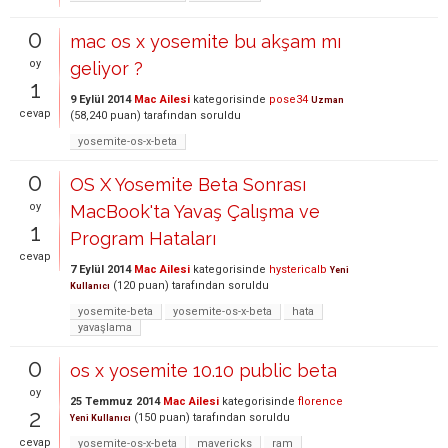
0
mac os x yosemite bu akşam mı
oy
geliyor ?
1
9 Eylül 2014
Mac Ailesi
kategorisinde
pose34
Uzman
cevap
(
58,240
puan)
tarafından
soruldu
yosemite-os-x-beta
0
OS X Yosemite Beta Sonrası
oy
MacBook'ta Yavaş Çalışma ve
1
Program Hataları
cevap
7 Eylül 2014
Mac Ailesi
kategorisinde
hystericalb
Yeni
(
120
puan)
tarafından
soruldu
Kullanıcı
yosemite-beta
yosemite-os-x-beta
hata
yavaşlama
0
os x yosemite 10.10 public beta
oy
25 Temmuz 2014
Mac Ailesi
kategorisinde
florence
2
(
150
puan)
tarafından
soruldu
Yeni Kullanıcı
cevap
yosemite-os-x-beta
mavericks
ram