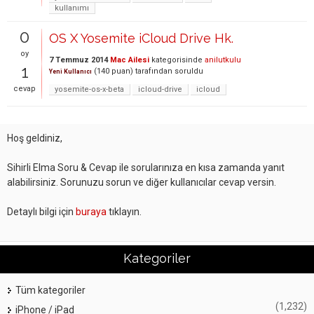
kullanımı
0
OS X Yosemite iCloud Drive Hk.
oy
7 Temmuz 2014
Mac Ailesi
kategorisinde
anilutkulu
1
(
140
puan)
tarafından
soruldu
Yeni Kullanıcı
cevap
yosemite-os-x-beta
icloud-drive
icloud
Hoş geldiniz,
Sihirli Elma Soru & Cevap ile sorularınıza en kısa zamanda yanıt
alabilirsiniz. Sorunuzu sorun ve diğer kullanıcılar cevap versin.
Detaylı bilgi için
buraya
tıklayın.
Kategoriler
Tüm kategoriler
(1,232)
iPhone / iPad