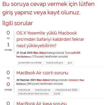
Bu soruya cevap vermek için lütfen
giriş yapınız
veya
kayıt olunuz
.
İlgili sorular
0
OS X Yosemite yüklü Macbook
oy
pro'mdan Safariyi kaldırdım.Tekrar
1
nasıl yükleyebilirim?
cevap
21 Ocak 2015
Mac Ailesi
kategorisinde
TuncayACAR
(
170
puan)
tarafından
soruldu
Yeni Kullanıcı
yosemite-os-x-beta
macbook-pro
pro
0
MacBook Air cızırtı sorunu
oy
20 Haziran 2021
Mac Ailesi
kategorisinde
exlaware
Yeni
0
(
360
puan)
tarafından
soruldu
Kullanıcı
cevap
macbook
macbook-air
macbook-air-2020
macbook-air-ses-sorunu
cızırtı
0
MacBook Air kasa sorunu