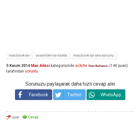
macbook-air
yosemite-os-x-beta
macbook-air-ses-sorunu
5 Kasım 2014
Mac Ailesi
kategorisinde
ackrite
(
140
puan)
Yeni Kullanıcı
tarafından
soruldu
Sorunuzu paylaşarak daha hızlı cevap alın
Facebook
Twitter
WhatsApp