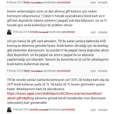
8 Nisan 2013
Skaty
tarafından
yorumlandı
Yeni Kullanıcı
Benim anlamadığım sizin us den alınmış gift kartınız için neden
komisyon ödüyorsunuz ? Zaten tr hesabı açacaksanız kredi kartı ve tr
gift kart dışında bir ödeme yöntemi ( paypal) yok diye biliyorum. Us ve Tr
hesabı aynı anda kullanılıyor bir problem olmaz
8 Nisan 2013
remedy
tarafından
yorumlandı
Deneyimli
US için henüz bir gift card almadım, TR'de satan yerlere baktımda 4-5$
komisyon eklenmiş genelde fiyata. Kredi kartım olmadığı için de bestbuy
gibi sitelerden alamıyorum. bu yüzden tr'de paypal varsa doğrudan alırım
diye düşündüm. us'da paypal var ama tr paypal ile us alışverişi
yapılamadığı için tıkandım. Sanırım bu durumda en iyi yol bir arkadaşımın
kredi kartını kullanmak olacak.
9 Nisan 2013
Skaty
tarafından
yorumlandı
Yeni Kullanıcı
TR'de nerede satılan kartlarda komisyon var? 25TL lik hediye kartı alıp da
20Tl kredi kullanan yada 25 TL 'lik karta 30 TL kesen görmedim şuana
kadar. Arkadaşınızın kartı ile alacaksanız
https://itunes.apple.com/WebObjects/MZStore.woa/wa/learnMore?
about=gifts#gifting
adresine girerek kendi hesabından size (komisyon
ödemeden) kart gönderebilir.
9 Nisan 2013
remedy
tarafından
yorumlandı
Deneyimli