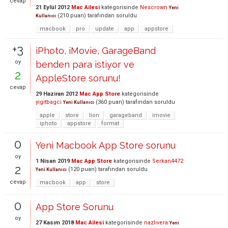
cevap
21 Eylül 2012
Mac Ailesi
kategorisinde
Nescrown
Yeni
(
210
puan)
tarafından
soruldu
Kullanıcı
macbook
pro
update
app
appstore
+3
iPhoto, iMovie, GarageBand
oy
benden para istiyor ve
2
AppleStore sorunu!
cevap
29 Haziran 2012
Mac App Store
kategorisinde
yigitbagci
(
360
puan)
tarafından
soruldu
Yeni Kullanıcı
apple
store
lion
garageband
imovie
iphoto
appstore
format
0
Yeni Macbook App Store sorunu
oy
1 Nisan 2019
Mac App Store
kategorisinde
Serkan4472
2
(
120
puan)
tarafından
soruldu
Yeni Kullanıcı
cevap
macbook
app
store
0
App Store Sorunu
oy
27 Kasım 2018
Mac Ailesi
kategorisinde
nazlıvera
Yeni