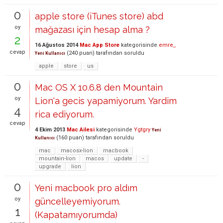
0
apple store (iTunes store) abd
oy
mağazası için hesap alma ?
2
16 Ağustos 2014
Mac App Store
kategorisinde
emre_
cevap
(
240
puan)
tarafından
soruldu
Yeni Kullanıcı
apple
store
us
0
Mac OS X 10.6.8 den Mountain
oy
Lion'a gecis yapamiyorum. Yardim
4
rica ediyorum.
cevap
4 Ekim 2013
Mac Ailesi
kategorisinde
Ygtgry
Yeni
(
160
puan)
tarafından
soruldu
Kullanıcı
mac
macosx-lion
macbook
mountain-lion
macos
update
-
upgrade
lion
0
Yeni macbook pro aldım
oy
güncelleyemiyorum.
1
(Kapatamıyorumda)