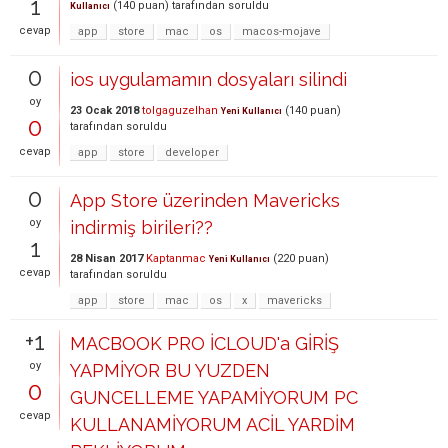
1
(
140
puan)
tarafından
soruldu
Kullanıcı
cevap
app
store
mac
os
macos-mojave
0
ios uygulamamın dosyaları silindi
oy
23 Ocak 2018
tolgaguzelhan
(
140
puan)
Yeni Kullanıcı
0
tarafından
soruldu
cevap
app
store
developer
0
App Store üzerinden Mavericks
oy
indirmiş birileri??
1
28 Nisan 2017
Kaptanmac
(
220
puan)
Yeni Kullanıcı
cevap
tarafından
soruldu
app
store
mac
os
x
mavericks
+1
MACBOOK PRO İCLOUD'a GİRİŞ
oy
YAPMİYOR BU YUZDEN
0
GUNCELLEME YAPAMİYORUM PC
cevap
KULLANAMİYORUM ACİL YARDİM