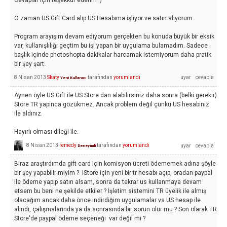
Cevaplar için teşekkür ederim :)
O zaman US Gift Card alıp US Hesabıma işliyor ve satın alıyorum.
Program arayışım devam ediyorum gerçekten bu konuda büyük bir eksik
var, kullanışlılığı geçtim bu işi yapan bir uygulama bulamadım. Sadece
başlık içinde photoshopta dakikalar harcamak istemiyorum daha pratik
bir şey şart.
8 Nisan 2013
Skaty
tarafından
yorumlandı
Yeni Kullanıcı
Aynen öyle US Gift ile US Store dan alabilirsiniz daha sonra (belki gerekir)
Store TR yapınca gözükmez. Ancak problem değil çünkü US hesabınız
ile aldınız.
Hayırlı olması dileği ile.
8 Nisan 2013
remedy
tarafından
yorumlandı
Deneyimli
Biraz araştırdımda gift card için komisyon ücreti ödememek adına şöyle
bir şey yapabilir miyim ? IStore için yeni bir tr hesabı açıp, oradan paypal
ile ödeme yapıp satın alsam, sonra da tekrar us kullanmaya devam
etsem bu beni ne şekilde etkiler ? İşletim sistemini TR üyelik ile almış
olacağım ancak daha önce indirdiğim uygulamalar vs US hesap ile
alındı, çalışmalarında ya da sonrasında bir sorun olur mu ? Son olarak TR
Store'de paypal ödeme seçeneği var değil mi ?