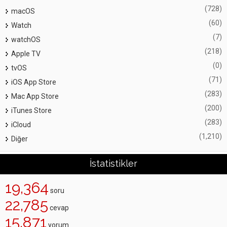
(728)
macOS
(60)
Watch
(7)
watchOS
(218)
Apple TV
(0)
tvOS
(71)
iOS App Store
(283)
Mac App Store
(200)
iTunes Store
(283)
iCloud
(1,210)
Diğer
İstatistikler
19,364
soru
22,785
cevap
15,871
yorum