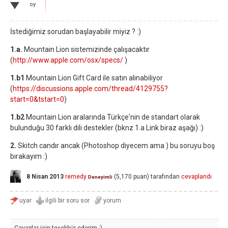
oy
İstediğimiz sorudan başlayabilir miyiz ? :)
1.a.
Mountain Lion sistemizinde çalışacaktır
(
http://www.apple.com/osx/specs/
)
1.b1
Mountain Lion Gift Card ile satın alınabiliyor
(
https://discussions.apple.com/thread/4129755?
start=0&tstart=0
)
1.b2
Mountain Lion aralarında Türkçe'nin de standart olarak
bulunduğu 30 farklı dili destekler (bknz 1.a Link biraz aşağı) :)
2.
Skitch candır ancak (Photoshop diyecem ama ) bu soruyu boş
bırakayım :)
8 Nisan 2013
remedy
(
5,170
puan)
tarafından
cevaplandı
Deneyimli