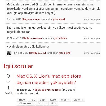
Mağazalarda yok dediğiniz gibi ben internet ortamını kastetmiştim.
Teşekkürler verdiğiniz bilgiler için sanırım sorularım yanıt buldum bir tek
yazı için app arayışım devam ediyor :)
9 Nisan 2013
Skaty
tarafından
yorumlandı
Yeni Kullanıcı
Satın alma işlemini gerçekleştirdim ve yükseltmeyi bugün yaptım.
Teşekkürler tekrar.
11 Nisan 2013
Skaty
tarafından
yorumlandı
Yeni Kullanıcı
Hayırlı olsun güle güle kullanın :)
11 Nisan 2013
remedy
tarafından
yorumlandı
Deneyimli
İlgili sorular
0
Mac OS. X. Lion'u mac app store
oy
dışında nereden yükleyebilir?
1
13 Nisan 2017
dilek bas
(
160
puan)
Yeni Kullanıcı
cevap
tarafından
soruldu
imac
mac
app
store
işletim
sistemi
yükseltmek
os
x
lion