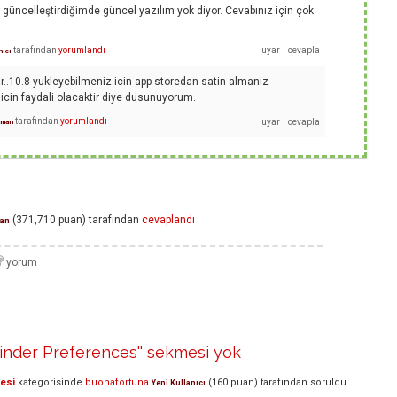
 güncelleştirdiğimde güncel yazılım yok diyor. Cevabınız için çok
tarafından
yorumlandı
nıcı
ar..10.8 yukleyebilmeniz icin app storedan satin almaniz
 icin faydali olacaktir diye dusunuyorum.
tarafından
yorumlandı
man
(
371,710
puan)
tarafından
cevaplandı
an
Finder Preferences'' sekmesi yok
lesi
kategorisinde
buonafortuna
(
160
puan)
tarafından
soruldu
Yeni Kullanıcı