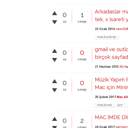
Arkadaslar m
0
1
tek, x isaret
oy
cevap
22 Ocak 2014
okan028
macbook-air
gmail ve outl
0
0
birçok sayfad
oy
cevap
21 Haziran 2015
ltfy
Ye
Müzik Yapım P
0
0
Mac için Mini
oy
cevap
25 Şubat 2017
Mac Ail
macbook
pro
MAC İMDE Dİ
0
2
24 Ocak 2017
salman
oy
cevap