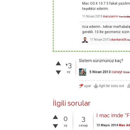
Mac OS X 10.7.5 fakat yazılım
teşekkür ederim.
11 Nisan 2013
macuserrrr
Yeni Kulla
rica ederim...tekrar merhabal
gerekli..10.8e gecmeniz sizin
11 Nisan 2013
okankara06
Uz
Sistem sürümünüz kaç?
+3
oy
5 Nisan 2013
cüneyt
Uzm
İlgili sorular
I mac imde ''
0
3
13 Mayıs 2014
Mac Ai
oy
cevap