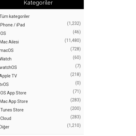
Kategoriler
Tüm kategoriler
(1,232)
iPhone / iPad
(46)
iOS
(11,480)
Mac Ailesi
(728)
macOS
(60)
Watch
(7)
watchOS
(218)
Apple TV
(0)
tvOS
(71)
iOS App Store
(283)
Mac App Store
(200)
iTunes Store
(283)
iCloud
(1,210)
Diğer