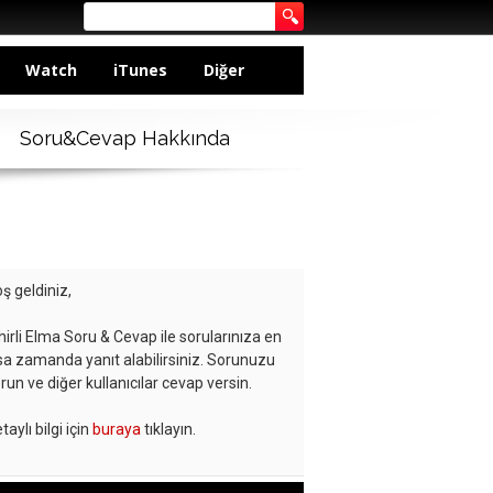
Watch
iTunes
Diğer
Soru&Cevap Hakkında
ş geldiniz,
hirli Elma Soru & Cevap ile sorularınıza en
sa zamanda yanıt alabilirsiniz. Sorunuzu
run ve diğer kullanıcılar cevap versin.
taylı bilgi için
buraya
tıklayın.