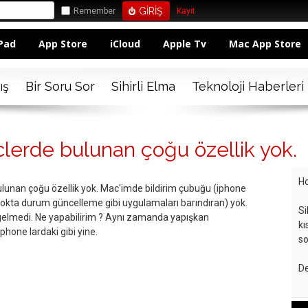
Remember
Kayıt
Pad
App Store
iCloud
Apple Tv
Mac App Store
ış
Bir Soru Sor
Sihirli Elma
Teknoloji Haberleri
erde bulunan çoğu özellik yok.
Ho
unan çoğu özellik yok. Mac'imde bildirim çubuğu (iphone
okta durum güncelleme gibi uygulamaları barındıran) yok.
Si
gelmedi. Ne yapabilirim ? Aynı zamanda yapışkan
kı
phone lardaki gibi yine.
so
De