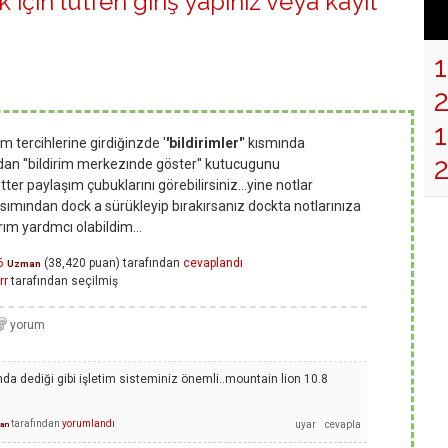
 için lütfen
giriş yapınız
veya
kayıt
1
 tercihlerine girdiğinzde '
'bildirimler'
' kısmında
an ''bildirim merkezınde göster'' kutucugunu
ter paylaşım çubuklarını görebilirsiniz...yine notlar
ımından dock a sürükleyip bırakırsanız dockta notlarınıza
rım yardmcı olabildim...
6
(
38,420
puan)
tarafından
cevaplandı
Uzman
rr
tarafından
seçilmiş
da dediği gibi işletim sisteminiz önemli..mountain lion 10.8
tarafından
yorumlandı
an