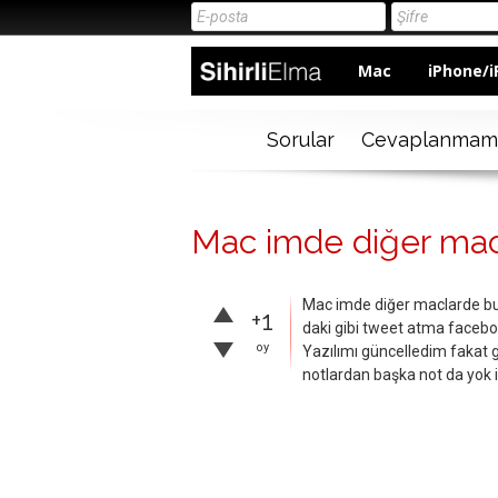
Mac
iPhone/i
Sorular
Cevaplanmam
Mac imde diğer macl
Mac imde diğer maclarde bul
+1
daki gibi tweet atma facebo
oy
Yazılımı güncelledim fakat 
notlardan başka not da yok i