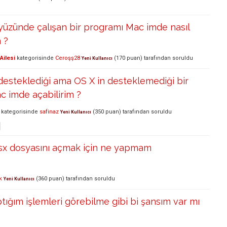
üzünde çalışan bir programı Mac imde nasıl
m ?
Ailesi
kategorisinde
Ceroşş28
(
170
puan)
tarafından
soruldu
Yeni Kullanıcı
esteklediği ama OS X in desteklemediği bir
ac imde açabilirim ?
kategorisinde
safinaz
(
350
puan)
tarafından
soruldu
Yeni Kullanıcı
x dosyasını açmak için ne yapmam
k
(
360
puan)
tarafından
soruldu
Yeni Kullanıcı
ığım işlemleri görebilme gibi bi şansım var mı