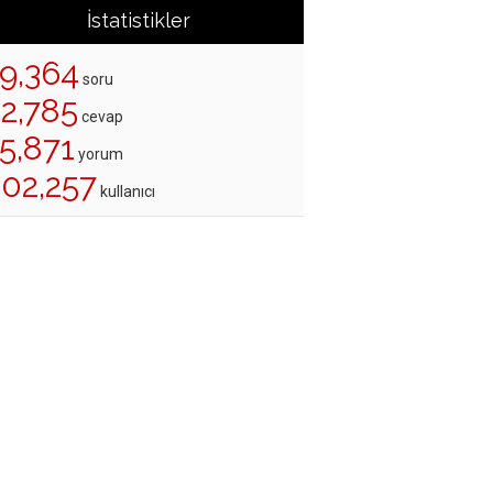
İstatistikler
19,364
soru
22,785
cevap
5,871
yorum
202,257
kullanıcı