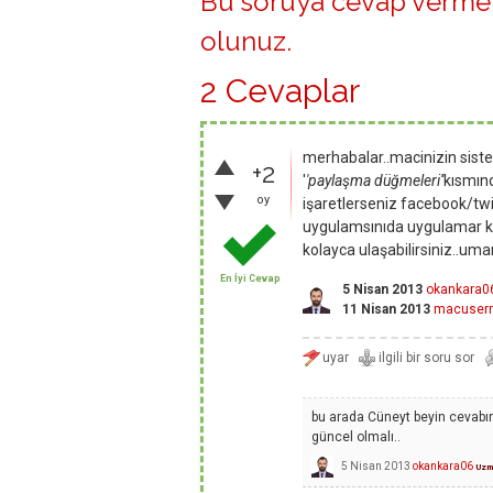
Bu soruya cevap vermek
olunuz
.
2 Cevaplar
merhabalar..macinizin sistem
+2
'
'paylaşma düğmeleri''
kısmınd
oy
işaretlerseniz facebook/twit
uygulamsınıda uygulamar ks
kolayca ulaşabilirsiniz..uma
En İyi Cevap
5 Nisan 2013
okankara0
11 Nisan 2013
macuserr
bu arada Cüneyt beyin cevabın
güncel olmalı..
5 Nisan 2013
okankara06
Uzm