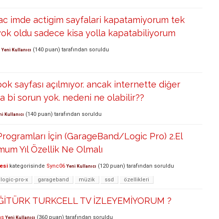
ac imde actigim sayfalari kapatamiyorum tek
i yok oldu sadece kisa yolla kapatabiliyorum
(
140
puan)
tarafından
soruldu
Yeni Kullanıcı
ook sayfası açılmıyor. ancak internette diğer
a bi sorun yok. nedeni ne olabilir??
(
140
puan)
tarafından
soruldu
ni Kullanıcı
rogramları İçin (GarageBand/Logic Pro) 2.El
mum Yıl Özellik Ne Olmalı
esi
kategorisinde
Sync06
(
120
puan)
tarafından
soruldu
Yeni Kullanıcı
logic-pro-x
garageband
müzik
ssd
özellikleri
ĞİTÜRK TURKCELL TV İZLEYEMİYORUM ?
ns
(
360
puan)
tarafından
soruldu
Yeni Kullanıcı