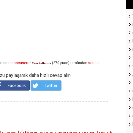
risinde
macuserrrr
(
270
puan)
tarafından
soruldu
Yeni Kullanıcı
u paylaşarak daha hızlı cevap alın
Facebook
Twitter