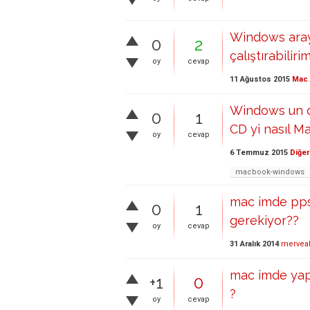
Windows aray
0
2
çalıştırabiliri
oy
cevap
11 Ağustos 2015
Mac 
Windows un d
0
1
CD yi nasıl M
oy
cevap
6 Temmuz 2015
Diğer
macbook-windows
mac imde pps
0
1
gerekiyor??
oy
cevap
31 Aralık 2014
mervea
mac imde yapt
+1
0
?
oy
cevap