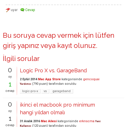
Bu soruya cevap vermek için lütfen
giriş yapınız
veya
kayıt olunuz
.
İlgili sorular
0
Logic Pro X vs. GarageBand
oy
2 Eylül 2014
Mac App Store
kategorisinde
gencoquai
1
(
790
puan)
tarafından
soruldu
Yardımcı
cevap
logic-pro-x
vs
garageband
0
ikinci el macbook pro minimum
oy
hangi yıldan olmalı
1
31 Aralık 2016
Mac Ailesi
kategorisinde
erknscma
Yeni
cevap
(
120
puan)
tarafından
soruldu
Kullanıcı