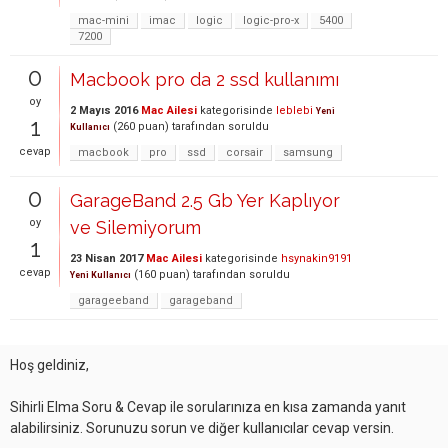
mac-mini
imac
logic
logic-pro-x
5400
7200
0
Macbook pro da 2 ssd kullanımı
oy
2 Mayıs 2016
Mac Ailesi
kategorisinde
leblebi
Yeni
1
(
260
puan)
tarafından
soruldu
Kullanıcı
cevap
macbook
pro
ssd
corsair
samsung
0
GarageBand 2.5 Gb Yer Kaplıyor
oy
ve Silemiyorum
1
23 Nisan 2017
Mac Ailesi
kategorisinde
hsynakin9191
cevap
(
160
puan)
tarafından
soruldu
Yeni Kullanıcı
garageeband
garageband
Hoş geldiniz,
Sihirli Elma Soru & Cevap ile sorularınıza en kısa zamanda yanıt
alabilirsiniz. Sorunuzu sorun ve diğer kullanıcılar cevap versin.