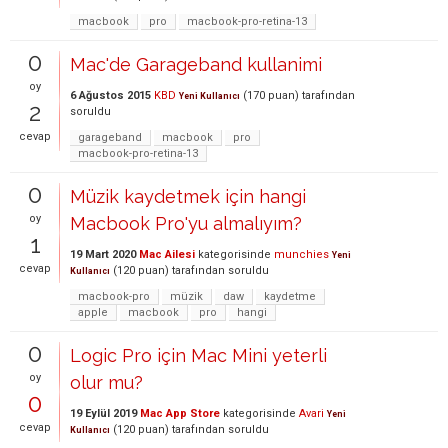
macbook
pro
macbook-pro-retina-13
0
Mac'de Garageband kullanimi
oy
6 Ağustos 2015
KBD
(
170
puan)
tarafından
Yeni Kullanıcı
2
soruldu
cevap
garageband
macbook
pro
macbook-pro-retina-13
0
Müzik kaydetmek için hangi
oy
Macbook Pro'yu almalıyım?
1
19 Mart 2020
Mac Ailesi
kategorisinde
munchies
Yeni
cevap
(
120
puan)
tarafından
soruldu
Kullanıcı
macbook-pro
müzik
daw
kaydetme
apple
macbook
pro
hangi
0
Logic Pro için Mac Mini yeterli
oy
olur mu?
0
19 Eylül 2019
Mac App Store
kategorisinde
Avari
Yeni
cevap
(
120
puan)
tarafından
soruldu
Kullanıcı