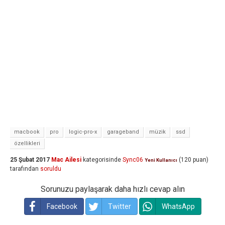
macbook
pro
logic-pro-x
garageband
müzik
ssd
özellikleri
25 Şubat 2017
Mac Ailesi
kategorisinde
Sync06
(
120
puan)
Yeni Kullanıcı
tarafından
soruldu
Sorunuzu paylaşarak daha hızlı cevap alın
Facebook
Twitter
WhatsApp