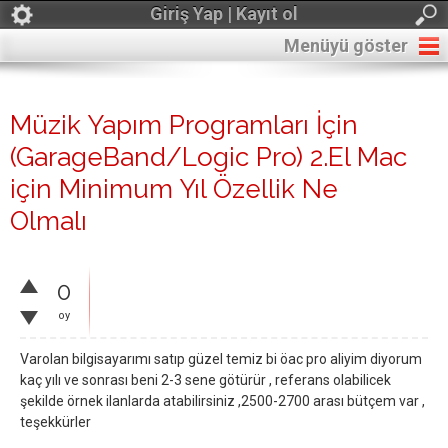
Giriş Yap | Kayıt ol
Menüyü göster
Müzik Yapım Programları İçin
(GarageBand/Logic Pro) 2.El Mac
için Minimum Yıl Özellik Ne
Olmalı
0
oy
Varolan bilgisayarımı satıp güzel temiz bi öac pro aliyim diyorum
kaç yılı ve sonrası beni 2-3 sene götürür , referans olabilicek
şekilde örnek ilanlarda atabilirsiniz ,2500-2700 arası bütçem var ,
teşekkürler