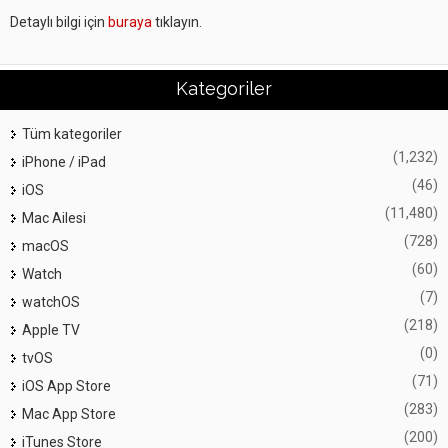
Detaylı bilgi için
buraya
tıklayın.
Kategoriler
Tüm kategoriler
(1,232)
iPhone / iPad
(46)
iOS
(11,480)
Mac Ailesi
(728)
macOS
(60)
Watch
(7)
watchOS
(218)
Apple TV
(0)
tvOS
(71)
iOS App Store
(283)
Mac App Store
(200)
iTunes Store