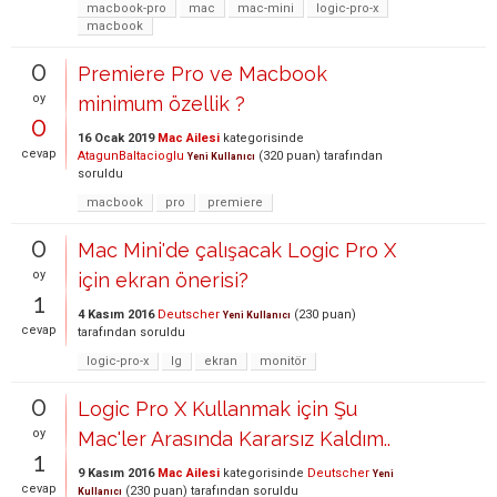
macbook-pro
mac
mac-mini
logic-pro-x
macbook
0
Premiere Pro ve Macbook
oy
minimum özellik ?
0
16 Ocak 2019
Mac Ailesi
kategorisinde
cevap
AtagunBaltacioglu
(
320
puan)
tarafından
Yeni Kullanıcı
soruldu
macbook
pro
premiere
0
Mac Mini'de çalışacak Logic Pro X
oy
için ekran önerisi?
1
4 Kasım 2016
Deutscher
(
230
puan)
Yeni Kullanıcı
cevap
tarafından
soruldu
logic-pro-x
lg
ekran
monitör
0
Logic Pro X Kullanmak için Şu
oy
Mac'ler Arasında Kararsız Kaldım..
1
9 Kasım 2016
Mac Ailesi
kategorisinde
Deutscher
Yeni
cevap
(
230
puan)
tarafından
soruldu
Kullanıcı