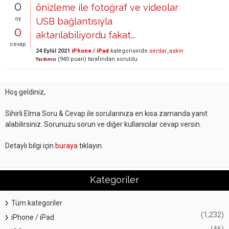
0
önizleme ile fotoğraf ve videolar
oy
USB bağlantısıyla
0
aktarılabiliyordu fakat...
cevap
24 Eylül 2021
iPhone / iPad
kategorisinde
serdar_askin
(
940
puan)
tarafından
soruldu
Yardımcı
Hoş geldiniz,
Sihirli Elma Soru & Cevap ile sorularınıza en kısa zamanda yanıt
alabilirsiniz. Sorunuzu sorun ve diğer kullanıcılar cevap versin.
Detaylı bilgi için
buraya
tıklayın.
Kategoriler
Tüm kategoriler
(1,232)
iPhone / iPad