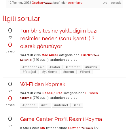
12 Temmuz 2023
Guwhen
tarafından
yorumlandı
Yardımcı
İlgili sorular
0
Tumblr sitesine yüklediğim bazı
oy
resimler neden (soru işareti ) ?
0
olarak görünüyor
cevap
14 Aralık 2015
Mac Ailesi
kategorisinde
TknZtkn
Yeni
(
140
puan)
tarafından
soruldu
Kullanıcı
#macbook-air
#safari
#internet
#tumblr
#fotoğraf
#yükleme
#sorun
#öneri
0
Wi-Fi dan Kopmak
oy
24 Aralık 2024
iPhone / iPad
kategorisinde
Guwhen
0
(
770
puan)
tarafından
soruldu
Yardımcı
cevap
#iphone
#wifi
#internet
#ios
0
Game Center Profil Resmi Koyma
oy
8 Aralık 2022
iOS
kategorisinde
Guwhen
(
770
Yardımcı