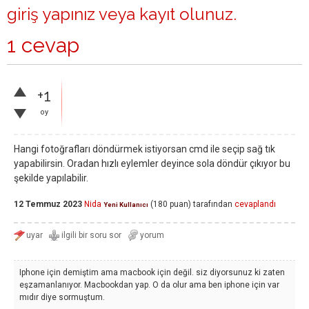
giriş yapınız
veya
kayıt olunuz
.
1 cevap
+1
oy
Hangi fotoğrafları döndürmek istiyorsan cmd ile seçip sağ tık
yapabilirsin. Oradan hızlı eylemler deyince sola döndür çıkıyor bu
şekilde yapılabilir.
12 Temmuz 2023
Nida
(
180
puan)
tarafından
cevaplandı
Yeni Kullanıcı
Iphone için demiştim ama macbook için değil. siz diyorsunuz ki zaten
eşzamanlanıyor. Macbookdan yap. O da olur ama ben iphone için var
mıdır diye sormuştum.