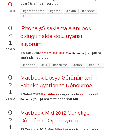
0
puan)
tarafından
soruldu
cevap
#gamecenter
#game
#oyun
#iphone
#ios
0
iPhone 5S saklama alanı boş
oy
olduğu halde dolu uyarısı
1
alıyorum.
cevap
7 Ocak 2018
Ahmettt38383838
(
120
puan)
Yeni Kullanıcı
tarafından
soruldu
#iphone
#5s
#saklama
#alanı
#sorunu
0
Macbook Dosya Görünümlerini
oy
Fabrika Ayarlarına Döndürme
1
6 Şubat 2017
Mac Ailesi
kategorisinde
selcuka
Yeni
cevap
(
270
puan)
tarafından
soruldu
Kullanıcı
0
Macbook Mid 2012 Gençliğe
oy
Döndürme Operasyonu
1
23 Temmuz 2015
Mac Ailesi
kategorisinde
eldarion