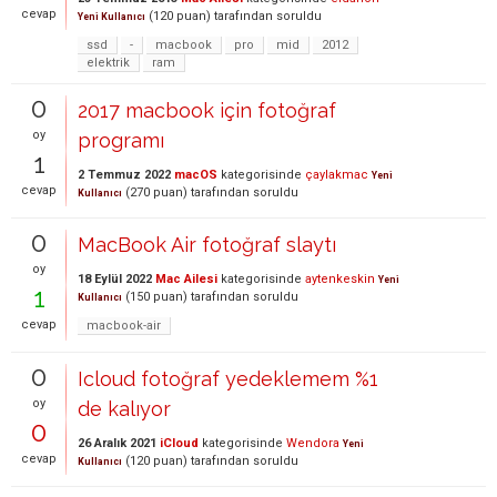
cevap
(
120
puan)
tarafından
soruldu
Yeni Kullanıcı
ssd
-
macbook
pro
mid
2012
elektrik
ram
0
2017 macbook için fotoğraf
oy
programı
1
2 Temmuz 2022
macOS
kategorisinde
çaylakmac
Yeni
cevap
(
270
puan)
tarafından
soruldu
Kullanıcı
0
MacBook Air fotoğraf slaytı
oy
18 Eylül 2022
Mac Ailesi
kategorisinde
aytenkeskin
Yeni
1
(
150
puan)
tarafından
soruldu
Kullanıcı
cevap
macbook-air
0
Icloud fotoğraf yedeklemem %1
oy
de kalıyor
0
26 Aralık 2021
iCloud
kategorisinde
Wendora
Yeni
cevap
(
120
puan)
tarafından
soruldu
Kullanıcı