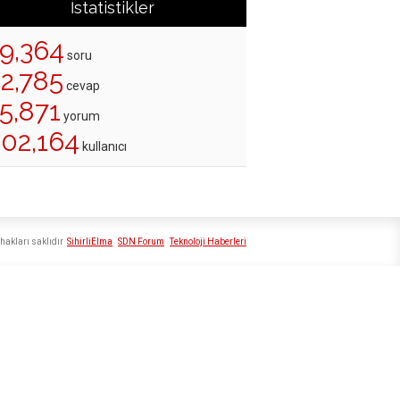
İstatistikler
19,364
soru
22,785
cevap
5,871
yorum
202,164
kullanıcı
hakları saklıdır
SihirliElma
SDN Forum
Teknoloji Haberleri