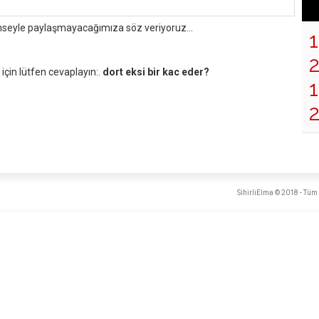
mseyle paylaşmayacağımıza söz veriyoruz...
çin lütfen cevaplayın:.
dort eksi bir kac eder?
1
SihirliElma © 2018 - Tüm 