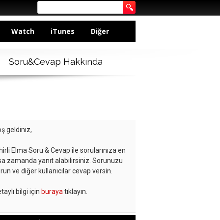
Watch
iTunes
Diğer
Soru&Cevap Hakkında
ş geldiniz,
hirli Elma Soru & Cevap ile sorularınıza en
sa zamanda yanıt alabilirsiniz. Sorunuzu
run ve diğer kullanıcılar cevap versin.
taylı bilgi için
buraya
tıklayın.