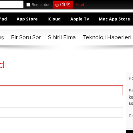
Remember
Kayıt
Pad
App Store
iCloud
Apple Tv
Mac App Store
ış
Bir Soru Sor
Sihirli Elma
Teknoloji Haberleri
dı
Ho
Si
kı
so
De