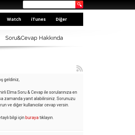
Watch
iTunes
Diğer
Soru&Cevap Hakkında
ş geldiniz,
hirli Elma Soru & Cevap ile sorularınıza en
sa zamanda yanıt alabilirsiniz. Sorunuzu
run ve diğer kullanıcılar cevap versin.
taylı bilgi için
buraya
tıklayın.