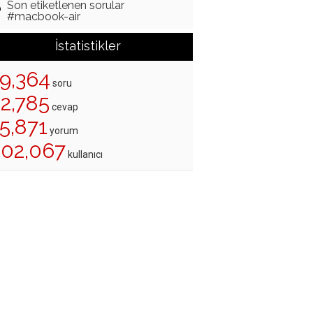
Son etiketlenen sorular
#macbook-air
İstatistikler
19,364
soru
22,785
cevap
5,871
yorum
202,067
kullanıcı