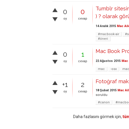
Tumblr sitesi
0
0
) ? olarak gö
oy
cevap
14 Aralık 2015
Mac Ail
#macbook-air
#s
#öneri
Mac Book Pro
0
1
22 Ağustos 2015
Mac 
oy
cevap
mac
-osx
mac
Fotoğraf maki
+1
2
18 Şubat 2015
Mac Ail
oy
cevap
soruldu
#canon
#macboo
Daha fazlasını görmek için,
tüm