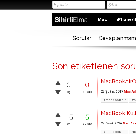
Mac
iPhone/i
Sorular
Cevaplanmam
Son etiketlenen sor
MacBookAirOS
0
0
25 Şubat 2017
Mac Ail
oy
cevap
#macbook-air
#s
MacBook Kull
–5
5
24 Ocak 2016
Mac Ail
oy
cevap
#macbook-air
m