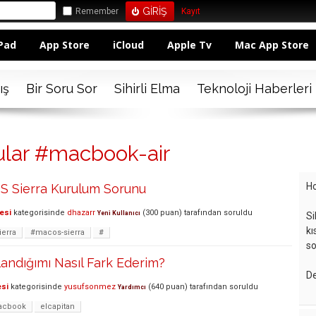
Remember
Kayıt
Pad
App Store
iCloud
Apple Tv
Mac App Store
ış
Bir Soru Sor
Sihirli Elma
Teknoloji Haberleri
ular #macbook-air
Ho
 Sierra Kurulum Sorunu
esi
kategorisinde
dhazarr
(
300
puan)
tarafından
soruldu
Yeni Kullanıcı
Si
kı
ierra
#macos-sierra
#
so
andığımı Nasıl Fark Ederim?
De
esi
kategorisinde
yusufsonmez
(
640
puan)
tarafından
soruldu
Yardımcı
acbook
elcapitan