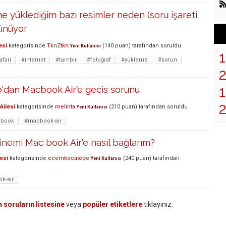
ne yüklediğim bazı resimler neden (soru işareti
rünüyor
esi
kategorisinde
TknZtkn
(
140
puan)
tarafından
soruldu
Yeni Kullanıcı
afari
#internet
#tumblr
#fotoğraf
#yükleme
#sorun
1
'dan Macbook Air'e gecis sorunu
Ailesi
kategorisinde
melinta
(
210
puan)
tarafından
soruldu
Yeni Kullanıcı
book
#macbook-air
nemi Mac book Air'e nasıl bağlarım?
esi
kategorisinde
ecemkocatepe
(
240
puan)
tarafından
Yeni Kullanıcı
k-air
 soruların listesine
veya
popüler etiketlere
tıklayınız.