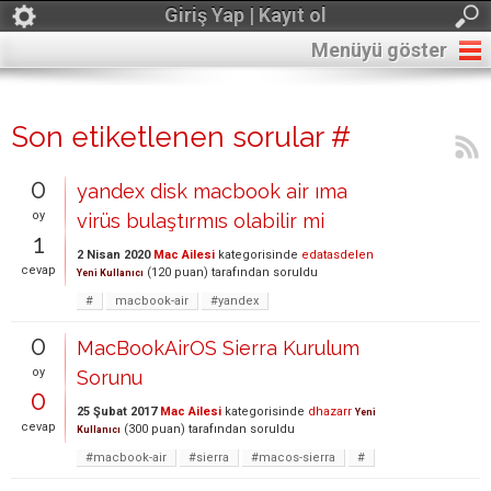
Giriş Yap | Kayıt ol
Menüyü göster
Son etiketlenen sorular #
0
yandex disk macbook air ıma
oy
virüs bulaştırmıs olabilir mi
1
2 Nisan 2020
Mac Ailesi
kategorisinde
edatasdelen
cevap
(
120
puan)
tarafından
soruldu
Yeni Kullanıcı
#
macbook-air
#yandex
0
MacBookAirOS Sierra Kurulum
oy
Sorunu
0
25 Şubat 2017
Mac Ailesi
kategorisinde
dhazarr
Yeni
cevap
(
300
puan)
tarafından
soruldu
Kullanıcı
#macbook-air
#sierra
#macos-sierra
#