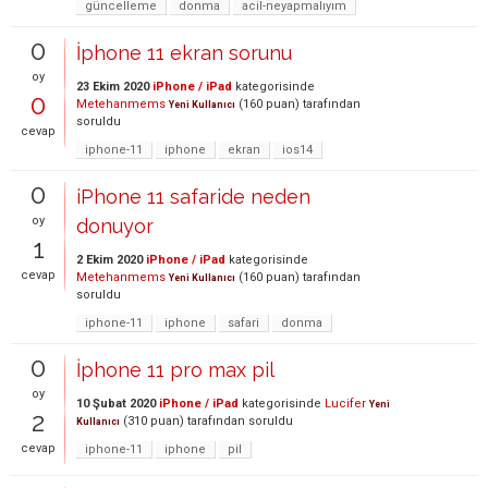
güncelleme
donma
acil-neyapmalıyım
0
İphone 11 ekran sorunu
oy
23 Ekim 2020
iPhone / iPad
kategorisinde
0
Metehanmems
(
160
puan)
tarafından
Yeni Kullanıcı
soruldu
cevap
iphone-11
iphone
ekran
ios14
0
iPhone 11 safaride neden
oy
donuyor
1
2 Ekim 2020
iPhone / iPad
kategorisinde
cevap
Metehanmems
(
160
puan)
tarafından
Yeni Kullanıcı
soruldu
iphone-11
iphone
safari
donma
0
İphone 11 pro max pil
oy
10 Şubat 2020
iPhone / iPad
kategorisinde
Lucifer
Yeni
2
(
310
puan)
tarafından
soruldu
Kullanıcı
cevap
iphone-11
iphone
pil