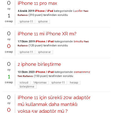
0
iPhone 11 pro max
oy
4 Aralık 2019
iPhone / iPad
kategorisinde
Lucifer
Yeni
1
(
310
puan)
tarafından
soruldu
Kullanıcı
cevap
iphone-11
iphone
0
iPhone 11 mi iPhone XR mı?
oy
17 Ekim 2019
iPhone / iPad
kategorisinde
bmutlu
Yeni
0
(
120
puan)
tarafından
soruldu
Kullanıcı
cevap
iphone-11
iphone-xr
0
2 iphone birleştirme
oy
13 Ekim 2023
iPhone / iPad
kategorisinde
osmanmmz
1
(
150
puan)
tarafından
soruldu
Yeni Kullanıcı
cevap
icloud
14promax
iphone-11
hesap
birleştirme
0
iPhone 11 için sürekli 20w adaptör
oy
mü kullanmak daha mantıklı
0
yoksa 5w adaptör mü ?