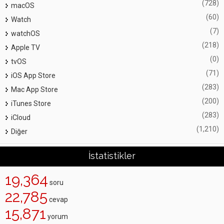
(728)
macOS
(60)
Watch
(7)
watchOS
(218)
Apple TV
(0)
tvOS
(71)
iOS App Store
(283)
Mac App Store
(200)
iTunes Store
(283)
iCloud
(1,210)
Diğer
İstatistikler
19,364
soru
22,785
cevap
15,871
yorum