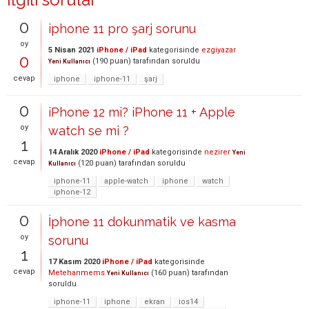
0
iphone 11 pro şarj sorunu
oy
5 Nisan 2021
iPhone / iPad
kategorisinde
ezgiyazar
0
(
190
puan)
tarafından
soruldu
Yeni Kullanıcı
cevap
iphone
iphone-11
şarj
0
iPhone 12 mi? iPhone 11 + Apple
oy
watch se mi ?
1
14 Aralık 2020
iPhone / iPad
kategorisinde
nezirer
Yeni
cevap
(
120
puan)
tarafından
soruldu
Kullanıcı
iphone-11
apple-watch
iphone
watch
iphone-12
0
İphone 11 dokunmatik ve kasma
oy
sorunu
1
17 Kasım 2020
iPhone / iPad
kategorisinde
cevap
Metehanmems
(
160
puan)
tarafından
Yeni Kullanıcı
soruldu
iphone-11
iphone
ekran
ios14