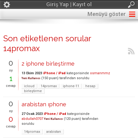
Giriş Yap | Kayıt ol
Menüyü göster
Son etiketlenen sorular
14promax
0
2 iphone birleştirme
oy
13 Ekim 2023
iPhone / iPad
kategorisinde
osmanmmz
1
(
150
puan)
tarafından
soruldu
Yeni Kullanıcı
cevap
icloud
14promax
iphone-11
hesap
birleştirme
0
arabistan ıphone
oy
27 Ocak 2023
iPhone / iPad
kategorisinde
0
abdullah0707
(
120
puan)
tarafından
Yeni Kullanıcı
soruldu
cevap
14promax
arabistan