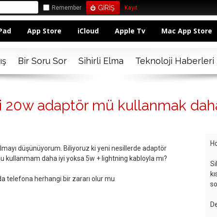
Remember
Kayıt
Pad
App Store
iCloud
Apple Tv
Mac App Store
ış
Bir Soru Sor
Sihirli Elma
Teknoloji Haberleri
kli 20w adaptör mü kullanmak dah
Ho
ayı düşünüyorum. Biliyoruz ki yeni nesillerde adaptör
u kullanmam daha iyi yoksa 5w + lightning kabloyla mı?
Si
kı
 telefona herhangi bir zararı olur mu
so
De