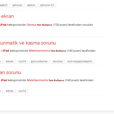
watch
iphone
watch
iphone-12
ı ekran
 iPad
kategorisinde
Cansss
(
120
puan)
tarafından
soruldu
Yeni Kullanıcı
kunmatik ve kasma sorunu
 / iPad
kategorisinde
Metehanmems
(
160
puan)
tarafından
Yeni Kullanıcı
e
ekran
ios14
güncelleme
donma
acil-neyapmalıyım
ran sorunu
 iPad
kategorisinde
Metehanmems
(
160
puan)
tarafından
Yeni Kullanıcı
e
ekran
ios14