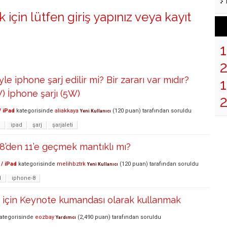
 için lütfen
giriş yapınız
veya
kayıt
iyle iphone şarj edilir mi? Bir zararı var mıdır?
1
W) İphone şarjı (5W)
/ iPad
kategorisinde
aliakkaya
(
120
puan)
tarafından
soruldu
Yeni Kullanıcı
j
ipad
şarj
şarjaleti
8’den 11’e geçmek mantıklı mı?
/ iPad
kategorisinde
melihbztrk
(
120
puan)
tarafından
soruldu
Yeni Kullanıcı
1
iphone-8
 için Keynote kumandası olarak kullanmak
ategorisinde
eozbay
(
2,490
puan)
tarafından
soruldu
Yardımcı