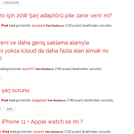
macbook
0 için 20W Şarj adaptörü pile zarar verir mi?
 iPad
kategorisinde
zxcased
(
120
puan)
tarafından
soruldu
Yeni Kullanıcı
eni ve daha geniş saklama alanıyla
i yoksa icloud da daha fazla alan almak mı
?
kategorisinde
sum411
(
140
puan)
tarafından
soruldu
Yeni Kullanıcı
 şarj sorunu
 iPad
kategorisinde
ezgiyazar
(
190
puan)
tarafından
soruldu
Yeni Kullanıcı
1
şarj
 iPhone 11 + Apple watch se mi ?
/ iPad
kategorisinde
nezirer
(
120
puan)
tarafından
soruldu
Yeni Kullanıcı