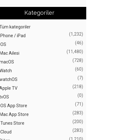
Kategoriler
Tüm kategoriler
(1,232)
iPhone / iPad
(46)
iOS
(11,480)
Mac Ailesi
(728)
macOS
(60)
Watch
(7)
watchOS
(218)
Apple TV
(0)
tvOS
(71)
iOS App Store
(283)
Mac App Store
(200)
iTunes Store
(283)
iCloud
(1,210)