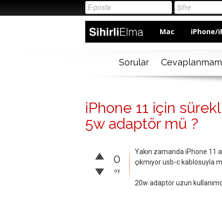
Mac
iPhone/i
Sorular
Cevaplanmam
iPhone 11 için süre
5w adaptör mü ?
Yakın zamanda iPhone 11 alm
0
çıkmıyor usb-c kablosuyla m
oy
20w adaptör uzun kullanımda