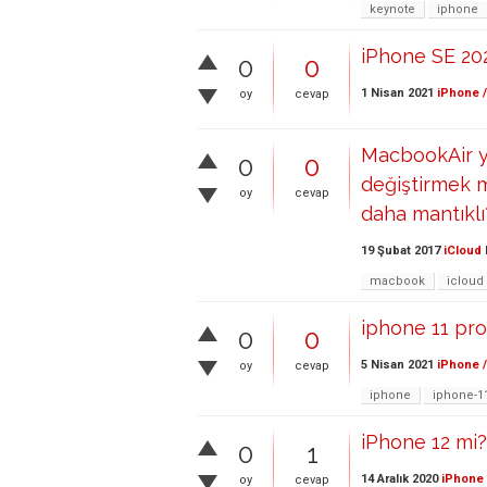
keynote
iphone
iPhone SE 202
0
0
1 Nisan 2021
iPhone /
oy
cevap
MacbookAir y
0
0
değiştirmek m
oy
cevap
daha mantıklı
19 Şubat 2017
iCloud
macbook
icloud
iphone 11 pro
0
0
5 Nisan 2021
iPhone /
oy
cevap
iphone
iphone-1
iPhone 12 mi?
0
1
14 Aralık 2020
iPhone 
oy
cevap