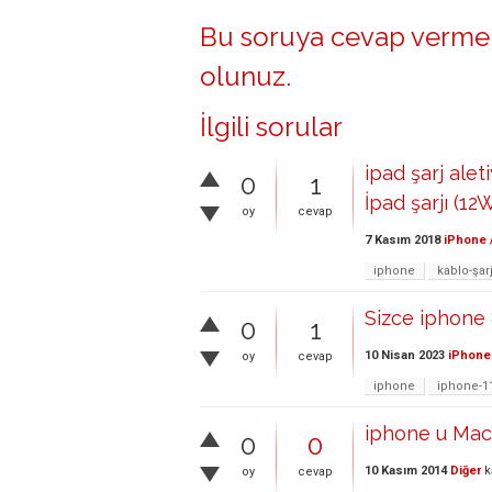
Bu soruya cevap vermek
olunuz
.
İlgili sorular
ipad şarj alet
0
1
İpad şarjı (12
oy
cevap
7 Kasım 2018
iPhone 
iphone
kablo-şar
Sizce iphone 
0
1
10 Nisan 2023
iPhone 
oy
cevap
iphone
iphone-1
iphone u Mac
0
0
10 Kasım 2014
Diğer
k
oy
cevap