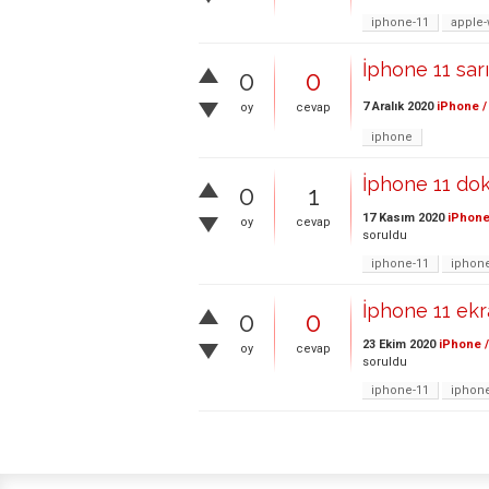
iphone-11
apple-
İphone 11 sar
0
0
7 Aralık 2020
iPhone /
oy
cevap
iphone
İphone 11 do
0
1
17 Kasım 2020
iPhone
oy
cevap
soruldu
iphone-11
iphon
İphone 11 ek
0
0
23 Ekim 2020
iPhone /
oy
cevap
soruldu
iphone-11
iphon