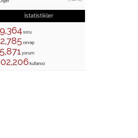
Diğer
İstatistikler
19,364
soru
22,785
cevap
5,871
yorum
202,206
kullanıcı