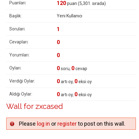
120
Puanları:
puan (
5,301
. sırada)
Başlık:
Yeni Kullanıcı
1
Soruları:
0
Cevapları:
0
Yorumları:
0
0
Oyları:
soru,
cevap
0
0
Verdiği Oylar:
artı oy,
eksi oy
0
0
Aldığı Oylar:
artı oy,
eksi oy
Wall for zxcased
Please
log in
or
register
to post on this wall.