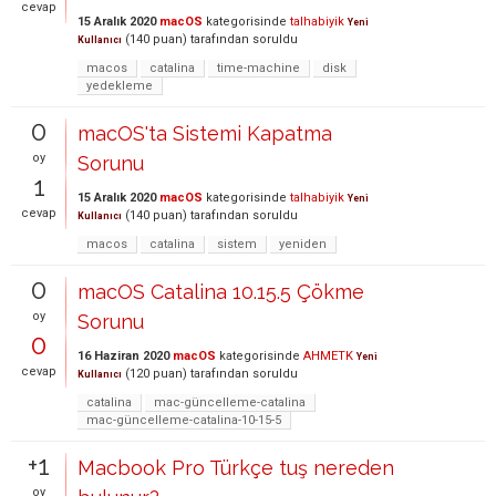
cevap
15 Aralık 2020
macOS
kategorisinde
talhabiyik
Yeni
(
140
puan)
tarafından
soruldu
Kullanıcı
macos
catalina
time-machine
disk
yedekleme
0
macOS'ta Sistemi Kapatma
oy
Sorunu
1
15 Aralık 2020
macOS
kategorisinde
talhabiyik
Yeni
cevap
(
140
puan)
tarafından
soruldu
Kullanıcı
macos
catalina
sistem
yeniden
0
macOS Catalina 10.15.5 Çökme
oy
Sorunu
0
16 Haziran 2020
macOS
kategorisinde
AHMETK
Yeni
cevap
(
120
puan)
tarafından
soruldu
Kullanıcı
catalina
mac-güncelleme-catalina
mac-güncelleme-catalina-10-15-5
+1
Macbook Pro Türkçe tuş nereden
oy