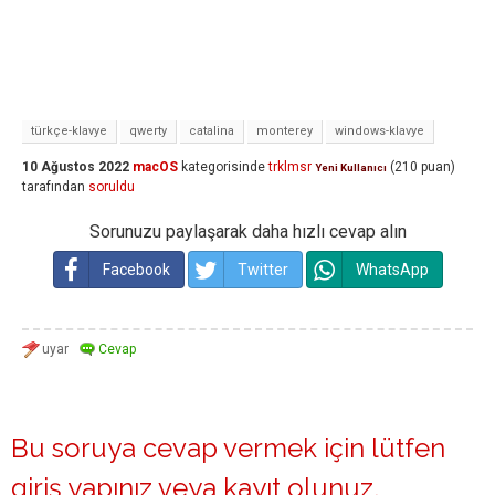
türkçe-klavye
qwerty
catalina
monterey
windows-klavye
10 Ağustos 2022
macOS
kategorisinde
trklmsr
(
210
puan)
Yeni Kullanıcı
tarafından
soruldu
Sorunuzu paylaşarak daha hızlı cevap alın
Facebook
Twitter
WhatsApp
Bu soruya cevap vermek için lütfen
giriş yapınız
veya
kayıt olunuz
.