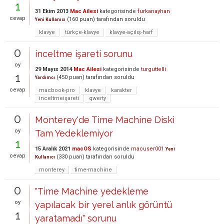
1
31 Ekim 2013
Mac Ailesi
kategorisinde
furkanayhan
cevap
(
160
puan)
tarafından
soruldu
Yeni Kullanıcı
klavye
türkçe-klavye
klavye-açılış-harf
0
inceltme işareti sorunu
oy
29 Mayıs 2014
Mac Ailesi
kategorisinde
turguttelli
1
(
450
puan)
tarafından
soruldu
Yardımcı
cevap
macbook-pro
klavye
karakter
inceltmeişareti
qwerty
0
Monterey'de Time Machine Diski
oy
Tam Yedeklemiyor
1
15 Aralık 2021
macOS
kategorisinde
macuser001
Yeni
cevap
(
330
puan)
tarafından
soruldu
Kullanıcı
monterey
time-machine
0
"Time Machine yedekleme
oy
yapılacak bir yerel anlık görüntü
1
yaratamadı" sorunu