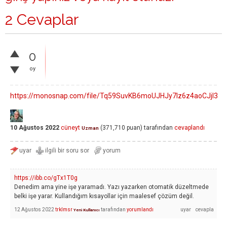
2 Cevaplar
0
oy
https://monosnap.com/file/Tq59SuvKB6moUJHJy7lz6z4aoCJjI3
10 Ağustos 2022
cüneyt
(
371,710
puan)
tarafından
cevaplandı
Uzman
https://ibb.co/gTx1T0g
Denedim ama yine işe yaramadı. Yazı yazarken otomatik düzeltmede
belki işe yarar. Kullandığım kısayollar için maalesef çözüm değil.
12 Ağustos 2022
trklmsr
tarafından
yorumlandı
Yeni Kullanıcı