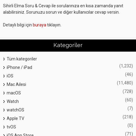
Sihirli Elma Soru & Cevap ile sorularınıza en kısa zamanda yanıt
alabilirsiniz. Sorunuzu sorun ve diğer kullanıcılar cevap versin.
Detaylı bilgi için
buraya
tıklayın.
Kategoriler
Tüm kategoriler
(1,232)
iPhone / iPad
(46)
iOS
(11,480)
Mac Ailesi
(728)
macOS
(60)
Watch
(7)
watchOS
(218)
Apple TV
(0)
tvOS
(71)
iOS App Store