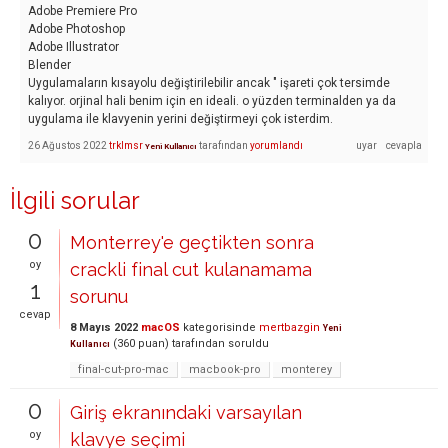
Adobe Premiere Pro
Adobe Photoshop
Adobe Illustrator
Blender
Uygulamaların kısayolu değiştirilebilir ancak " işareti çok tersimde
kalıyor. orjinal hali benim için en ideali. o yüzden terminalden ya da
uygulama ile klavyenin yerini değiştirmeyi çok isterdim.
26 Ağustos 2022
trklmsr
tarafından
yorumlandı
Yeni Kullanıcı
İlgili sorular
0
Monterrey'e geçtikten sonra
oy
crackli final cut kulanamama
1
sorunu
cevap
8 Mayıs 2022
macOS
kategorisinde
mertbazgin
Yeni
(
360
puan)
tarafından
soruldu
Kullanıcı
final-cut-pro-mac
macbook-pro
monterey
0
Giriş ekranındaki varsayılan
oy
klavye seçimi