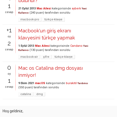
bulunur?
1
21 Eylül 2013
Mac Ailesi
kategorisinde
ayberk
Yeni
cevap
(
240
puan)
tarafından
soruldu
Kullanıcı
macbook-pro
türkçe-klavye
+1
Macbook'un giriş ekranı
oy
klavyesini türkçe yapmak
2
1 Eylül 2013
Mac Ailesi
kategorisinde
Candano
Yeni
cevap
(
130
puan)
tarafından
soruldu
Kullanıcı
macbook-air
şifre
türkçe-klavye
0
Mac os Catalina dmg dosyası
oy
inmiyor!
1
9 Ekim 2021
macOS
kategorisinde
burakitil
Yardımcı
cevap
(
550
puan)
tarafından
soruldu
catalina
dmg
Hoş geldiniz,