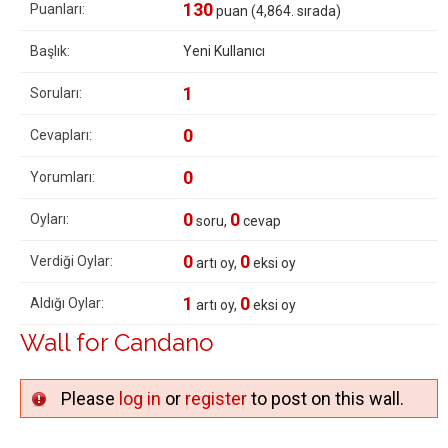
130
Puanları:
puan (
4,864
. sırada)
Başlık:
Yeni Kullanıcı
1
Soruları:
0
Cevapları:
0
Yorumları:
0
0
Oyları:
soru,
cevap
0
0
Verdiği Oylar:
artı oy,
eksi oy
1
0
Aldığı Oylar:
artı oy,
eksi oy
Wall for Candano
Please
log in
or
register
to post on this wall.