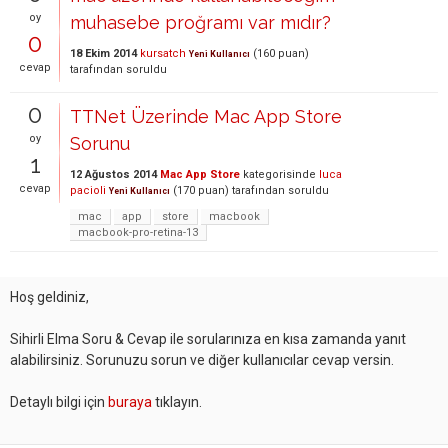
oy
muhasebe proğramı var mıdır?
0
18 Ekim 2014
kursatch
(
160
puan)
Yeni Kullanıcı
cevap
tarafından
soruldu
0
TTNet Üzerinde Mac App Store
oy
Sorunu
1
12 Ağustos 2014
Mac App Store
kategorisinde
luca
cevap
pacioli
(
170
puan)
tarafından
soruldu
Yeni Kullanıcı
mac
app
store
macbook
macbook-pro-retina-13
Hoş geldiniz,
Sihirli Elma Soru & Cevap ile sorularınıza en kısa zamanda yanıt
alabilirsiniz. Sorunuzu sorun ve diğer kullanıcılar cevap versin.
Detaylı bilgi için
buraya
tıklayın.