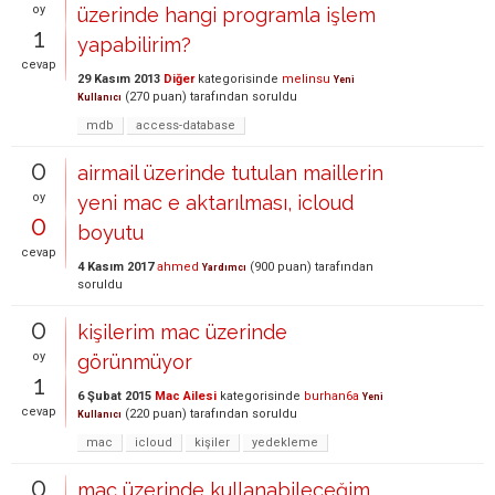
oy
üzerinde hangi programla işlem
1
yapabilirim?
cevap
29 Kasım 2013
Diğer
kategorisinde
melinsu
Yeni
(
270
puan)
tarafından
soruldu
Kullanıcı
mdb
access-database
0
airmail üzerinde tutulan maillerin
oy
yeni mac e aktarılması, icloud
0
boyutu
cevap
4 Kasım 2017
ahmed
(
900
puan)
tarafından
Yardımcı
soruldu
0
kişilerim mac üzerinde
oy
görünmüyor
1
6 Şubat 2015
Mac Ailesi
kategorisinde
burhan6a
Yeni
cevap
(
220
puan)
tarafından
soruldu
Kullanıcı
mac
icloud
kişiler
yedekleme
0
mac üzerinde kullanabileceğim