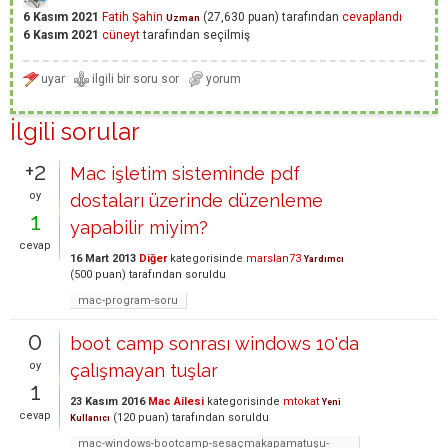
6 Kasım 2021
Fatih Şahin
(
27,630
puan)
tarafından
cevaplandı
Uzman
6 Kasım 2021
cüneyt
tarafından
seçilmiş
İlgili sorular
+2
Mac işletim sisteminde pdf
oy
dostaları üzerinde düzenleme
1
yapabilir miyim?
cevap
16 Mart 2013
Diğer
kategorisinde
marslan73
Yardımcı
(
500
puan)
tarafından
soruldu
mac-program-soru
0
boot camp sonrası windows 10'da
oy
çalışmayan tuşlar
1
23 Kasım 2016
Mac Ailesi
kategorisinde
mtokat
Yeni
cevap
(
120
puan)
tarafından
soruldu
Kullanıcı
mac-windows-bootcamp-sesaçmakapamatuşu-