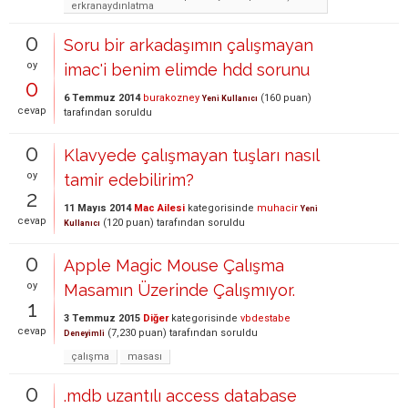
erkranaydınlatma
0
Soru bir arkadaşımın çalışmayan
oy
imac'i benim elimde hdd sorunu
0
6 Temmuz 2014
burakozney
(
160
puan)
Yeni Kullanıcı
cevap
tarafından
soruldu
0
Klavyede çalışmayan tuşları nasıl
oy
tamir edebilirim?
2
11 Mayıs 2014
Mac Ailesi
kategorisinde
muhacir
Yeni
cevap
(
120
puan)
tarafından
soruldu
Kullanıcı
0
Apple Magic Mouse Çalışma
oy
Masamın Üzerinde Çalışmıyor.
1
3 Temmuz 2015
Diğer
kategorisinde
vbdestabe
cevap
(
7,230
puan)
tarafından
soruldu
Deneyimli
çalışma
masası
0
.mdb uzantılı access database