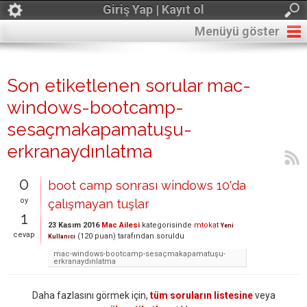
Giriş Yap | Kayıt ol
Menüyü göster
Son etiketlenen sorular mac-
windows-bootcamp-
sesaçmakapamatuşu-
erkranaydınlatma
0
boot camp sonrası windows 10'da
oy
çalışmayan tuşlar
1
23 Kasım 2016
Mac Ailesi
kategorisinde
mtokat
Yeni
cevap
(
120
puan)
tarafından
soruldu
Kullanıcı
mac-windows-bootcamp-sesaçmakapamatuşu-
erkranaydınlatma
Daha fazlasını görmek için,
tüm soruların listesine
veya