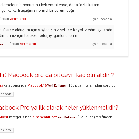
celemelerinin sonucunu beklemektense, daha fazla kafam
çünkü karlılaştığınız normal bir durum değil.
fından
yorumlandı
fikirde olduğum için söylediğiniz şekilde bir yol izledim. Şu anda
ımlarınız için teşekkür eder, iyi günler dilerim.
tarafından
yorumlandı
ıcı
ıfır) Macbook pro da pil devri kaç olmalıdır ?
si
kategorisinde
Macbook16
(
160
puan)
tarafından
soruldu
Yeni Kullanıcı
cbook
acbook Pro ya ilk olarak neler yüklenmelidir?
ilesi
kategorisinde
cihancantunay
(
120
puan)
tarafından
Yeni Kullanıcı
ok-pro