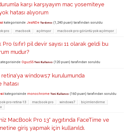
 durumla karşı karşıyayım mac yosemiteye
yok hatası alıyorum
si
kategorisinde
JeaNDe
(
1,240
puan)
tarafından
soruldu
Yardımcı
k-pro
macbook
açılmıyor
macbook-pro-görüntü-yok-açılmıyor
ro (sıfır) pil devir sayısı 11 olarak geldi bu
urum mudur?
ategorisinde
Oguz55
(
120
puan)
tarafından
soruldu
Yeni Kullanıcı
retina'ya windows7 kurulumunda
 hatası
esi
kategorisinde
monochrome
(
160
puan)
tarafından
soruldu
Yeni Kullanıcı
ok-pro-retina-13
macbook-pro
windows7
biçimlendirme
sı
niz MacBook Pro 13" aygıtında FaceTime ve
etine giriş yapmak için kullanıldı.