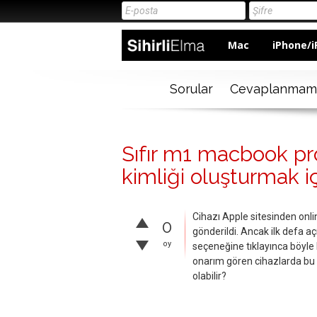
Mac
iPhone/i
Sorular
Cevaplanmam
Sıfır m1 macbook pr
kimliği oluşturmak iç
Cihazı Apple sitesinden onli
0
gönderildi. Ancak ilk defa a
oy
seçeneğine tıklayınca böyle 
onarım gören cihazlarda bu 
olabilir?