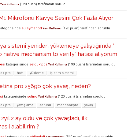
(
120
puan)
tarafından
soruldu
Yeni Kullanıcı
1 Mikrofonu Klavye Sesini Çok Fazla Alıyor
ategorisinde
suleymanbd
(
120
puan)
tarafından
soruldu
Yeni Kullanıcı
a sistemi yeniden yüklemeye çalıştığımda “
 native mechanism to verify” hatası alıyorum
lesi
kategorisinde
selcuktpgz
(
190
puan)
tarafından
soruldu
Yeni Kullanıcı
ok-pro
hata
yükleme
işletim-sistemi
retina pro 256gb çok yavaş, neden?
si
kategorisinde
solino
(
120
puan)
tarafından
soruldu
Yeni Kullanıcı
ok-pro
yavaşlama
sorunu
macbookpro
yavaş
yıl 2 ay oldu ve çok yavaşladı, ilk
sıl alabilirim ?
lesi
kategorisinde
ehlicefali
(
340
puan)
tarafından
soruldu