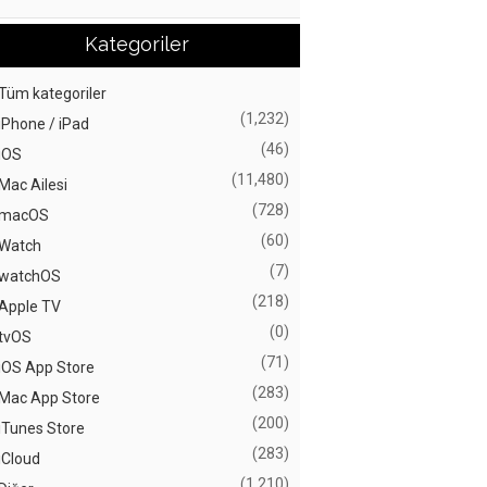
Kategoriler
Tüm kategoriler
(1,232)
iPhone / iPad
(46)
iOS
(11,480)
Mac Ailesi
(728)
macOS
(60)
Watch
(7)
watchOS
(218)
Apple TV
(0)
tvOS
(71)
iOS App Store
(283)
Mac App Store
(200)
iTunes Store
(283)
iCloud
(1,210)