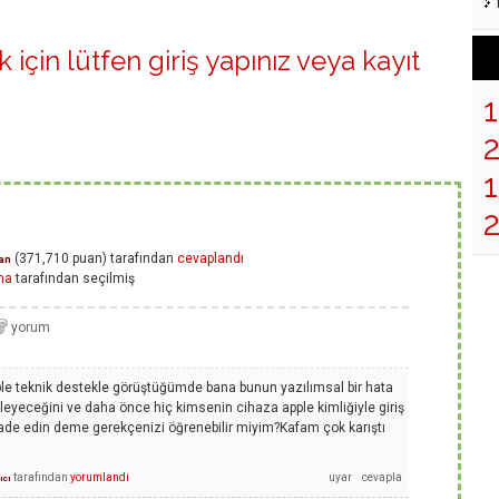
 için lütfen
giriş yapınız
veya
kayıt
1
(
371,710
puan)
tarafından
cevaplandı
an
ma
tarafından
seçilmiş
pple teknik destekle görüştüğümde bana bunun yazılımsal bir hata
eyeceğini ve daha önce hiç kimsenin cihaza apple kimliğiyle giriş
 iade edin deme gerekçenizi öğrenebilir miyim?Kafam çok karıştı
tarafından
yorumlandı
ıcı