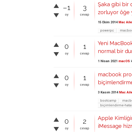
Şaka gibi bir
–1
3
zorluyor öğe 
oy
cevap
15 Ekim 2014
Mac Aile
powerpc
macboo
Yeni MacBook P
0
1
normal bir d
oy
cevap
1 Nisan 2021
macOS
k
macbook pro 
0
1
biçimlendirme
oy
cevap
3 Kasım 2014
Mac Ail
bootcamp
macbo
biçimlendirme-hata
Apple Kimliği
0
2
iMessage hizm
oy
cevap