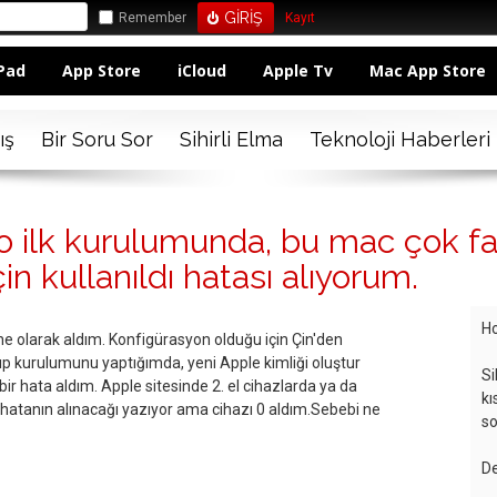
Remember
Kayıt
Pad
App Store
iCloud
Apple Tv
Mac App Store
ış
Bir Soru Sor
Sihirli Elma
Teknoloji Haberleri
o ilk kurulumunda, bu mac çok fa
in kullanıldı hatası alıyorum.
Ho
ne olarak aldım. Konfigürasyon olduğu için Çin'den
çıp kurulumunu yaptığımda, yeni Apple kimliği oluştur
Si
bir hata aldım. Apple sitesinde 2. el cihazlarda ya da
kı
hatanın alınacağı yazıyor ama cihazı 0 aldım.Sebebi ne
so
De