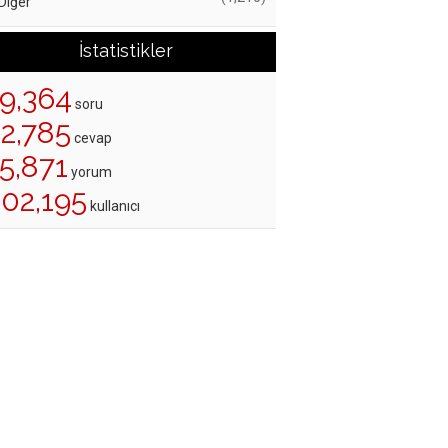
Diğer
İstatistikler
19,364
soru
22,785
cevap
5,871
yorum
202,195
kullanıcı