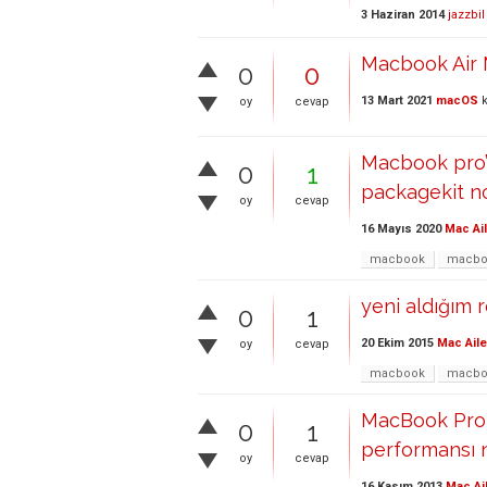
3 Haziran 2014
jazzbil
Macbook Air M
0
0
13 Mart 2021
macOS
k
oy
cevap
Macbook pro’y
0
1
packagekit no
oy
cevap
16 Mayıs 2020
Mac Ai
macbook
macbo
yeni aldığım 
0
1
20 Ekim 2015
Mac Aile
oy
cevap
macbook
macbo
MacBook Pro 2
0
1
performansı na
oy
cevap
16 Kasım 2013
Mac Ai