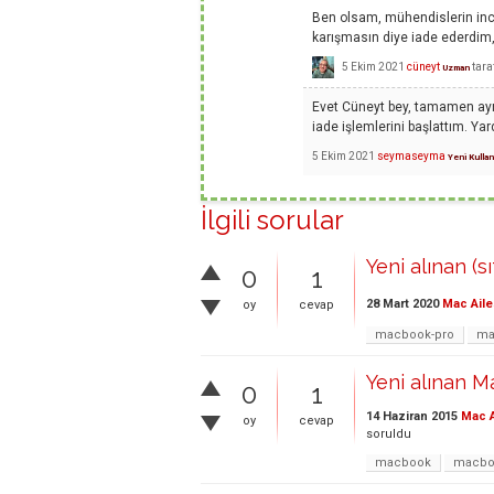
Ben olsam, mühendislerin in
karışmasın diye iade ederdim, 
5 Ekim 2021
cüneyt
tara
Uzman
Evet Cüneyt bey, tamamen aynı 
iade işlemlerini başlattım. Yard
5 Ekim 2021
seymaseyma
Yeni Kullan
İlgili sorular
Yeni alınan (s
0
1
28 Mart 2020
Mac Aile
oy
cevap
macbook-pro
ma
Yeni alınan M
0
1
14 Haziran 2015
Mac A
oy
cevap
soruldu
macbook
macbo