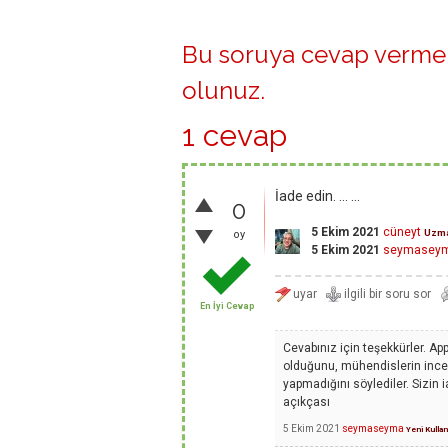
Bu soruya cevap vermek
olunuz
.
1 cevap
İade edin. ... ...
0
5 Ekim 2021
cüneyt
Uzm
oy
5 Ekim 2021
seymasey
En İyi Cevap
Cevabınız için teşekkürler. A
olduğunu, mühendislerin incel
yapmadığını söylediler. Sizin
açıkçası
5 Ekim 2021
seymaseyma
Yeni Kullan