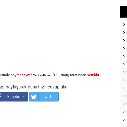
isinde
seymaseyma
(
150
puan)
tarafından
soruldu
Yeni Kullanıcı
u paylaşarak daha hızlı cevap alın
Facebook
Twitter