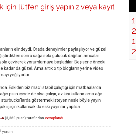
 için lütfen
giriş yapınız
veya
kayıt
1
nların elindeydi. Orada deneyimler paylaşılıyor ve güzel
değiştirdikten sonra sağa sola gülücük dağıtan amcalar
ğa sola çevirerek yorumlamaya başladılar. Beş sene önceki
ne kadar da güzel. Ama artık o tip blogların yerine video
ayı yeğliyorlar.
da. Eskiden biz mac'i stabil çalıştığı için matbaalarda
ın pisin içinde de olsa çalışır, az kişi kullanır ama ağır
i ise sturbucks'larda göstermek isteyen nesle böyle yayın
çok iş için kullansak da eski yayınlar yapılsa.
(
3,360
puan)
tarafından
cevaplandı
mli