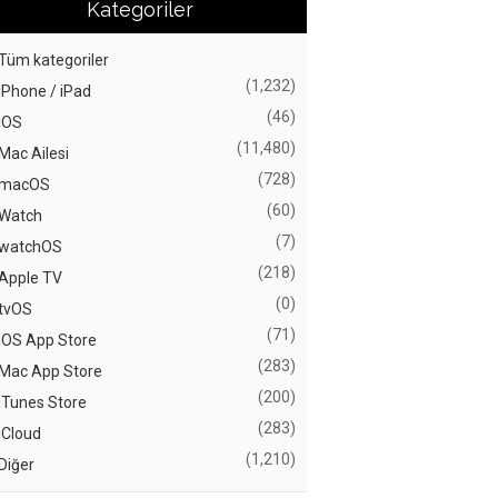
Kategoriler
Tüm kategoriler
(1,232)
iPhone / iPad
(46)
iOS
(11,480)
Mac Ailesi
(728)
macOS
(60)
Watch
(7)
watchOS
(218)
Apple TV
(0)
tvOS
(71)
iOS App Store
(283)
Mac App Store
(200)
iTunes Store
(283)
iCloud
(1,210)
Diğer