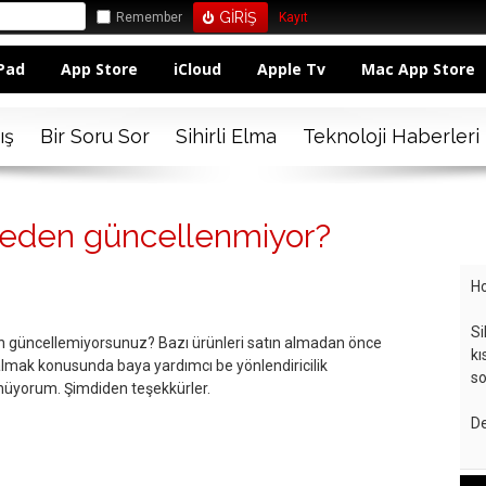
Remember
Kayıt
Pad
App Store
iCloud
Apple Tv
Mac App Store
ış
Bir Soru Sor
Sihirli Elma
Teknoloji Haberleri
neden güncellenmiyor?
Ho
Si
n güncellemiyorsunuz? Bazı ürünleri satın almadan önce
kı
lmak konusunda baya yardımcı be yönlendiricilik
so
nüyorum. Şimdiden teşekkürler.
De