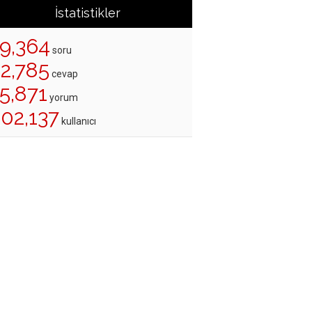
İstatistikler
19,364
soru
22,785
cevap
5,871
yorum
202,137
kullanıcı