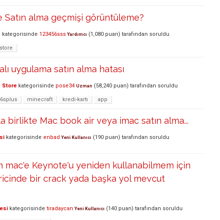
 Satın alma geçmişi görüntüleme?
S
kategorisinde
123456sss
(
1,080
puan)
tarafından
soruldu
Yardımcı
store
lı uygulama satın alma hatası
 Store
kategorisinde
pose34
(
58,240
puan)
tarafından
soruldu
Uzman
6splus
minecraft
kredi-kartı
app
a birlikte Mac book air veya imac satın alma...
si
kategorisinde
enbad
(
190
puan)
tarafından
soruldu
Yeni Kullanıcı
m mac'e Keynote'u yeniden kullanabilmem için
ricinde bir crack yada başka yol mevcut
esi
kategorisinde
tiradaycan
(
140
puan)
tarafından
soruldu
Yeni Kullanıcı