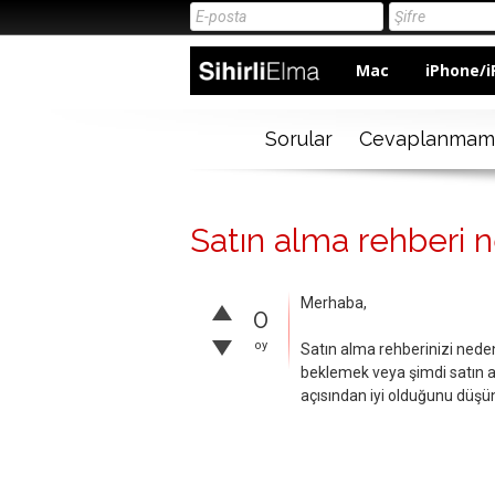
Mac
iPhone/i
Sorular
Cevaplanmam
Satın alma rehberi 
Merhaba,
0
oy
Satın alma rehberinizi nede
beklemek veya şimdi satın a
açısından iyi olduğunu düşü