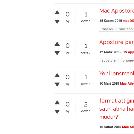
Mac Appstore
0
1
18 Kasım 2018
macO
oy
cevap
macos
mac-app-
Appstore para
0
1
12 Aralık 2015
iOS App
oy
cevap
appstore
iphone-
Yeni lansmanl
0
1
10 Mart 2015
Mac Aile
oy
cevap
format attığı
0
2
satın alma ha
oy
cevap
mudur?
16 Şubat 2015
Mac Ail