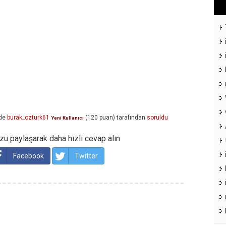
de
burak_ozturk61
(
120
puan)
tarafından
soruldu
Yeni Kullanıcı
u paylaşarak daha hızlı cevap alın
Facebook
Twitter