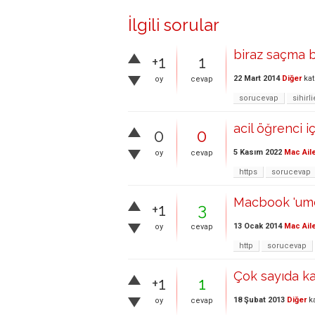
İlgili sorular
biraz saçma bi
+1
1
22 Mart 2014
Diğer
kat
oy
cevap
sorucevap
sihirl
acil öğrenci i
0
0
5 Kasım 2022
Mac Ail
oy
cevap
https
sorucevap
Macbook 'umda
+1
3
13 Ocak 2014
Mac Ail
oy
cevap
http
sorucevap
Çok sayıda kar
+1
1
18 Şubat 2013
Diğer
ka
oy
cevap