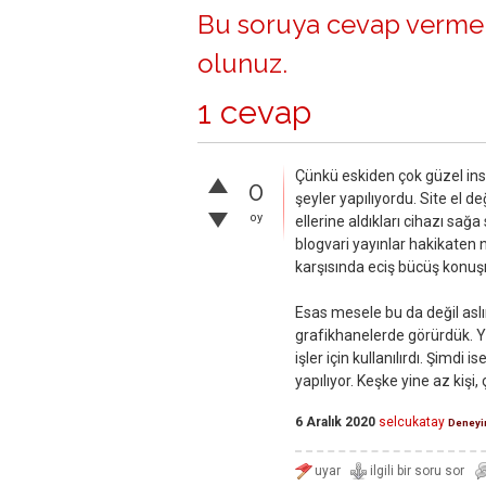
Bu soruya cevap vermek
olunuz
.
1 cevap
Çünkü eskiden çok güzel insa
0
şeyler yapılıyordu. Site el 
oy
ellerine aldıkları cihazı sa
blogvari yayınlar hakikaten 
karşısında eciş bücüş konuşm
Esas mesele bu da değil aslın
grafikhanelerde görürdük. Yağ
işler için kullanılırdı. Şimd
yapılıyor. Keşke yine az kişi, 
6 Aralık 2020
selcukatay
Deneyi