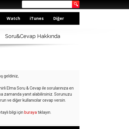
Watch
iTunes
Diğer
Soru&Cevap Hakkında
ş geldiniz,
hirli Elma Soru & Cevap ile sorularınıza en
sa zamanda yanıt alabilirsiniz. Sorunuzu
run ve diğer kullanıcılar cevap versin.
taylı bilgi için
buraya
tıklayın.