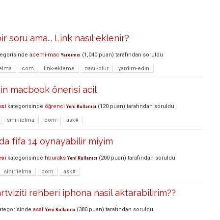
r soru ama... Link nasıl eklenir?
egorisinde
acemi-mac
(
1,040
puan)
tarafından
soruldu
Yardımcı
ielma
com
link-ekleme
nasıl-olur
yardım-edin
çin macbook önerisi acil
esi
kategorisinde
öğrenci
(
120
puan)
tarafından
soruldu
Yeni Kullanıcı
sihirlielma
com
ask#
 fifa 14 oynayabilir miyim
esi
kategorisinde
hburaks
(
200
puan)
tarafından
soruldu
Yeni Kullanıcı
sihirlielma
com
ask#
tviziti rehberi iphona nasil aktarabilirim??
tegorisinde
asaf
(
380
puan)
tarafından
soruldu
Yeni Kullanıcı