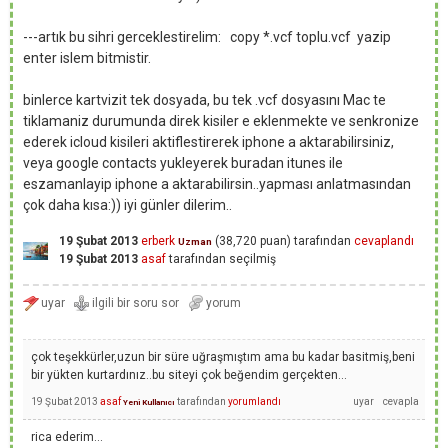
---artık bu sihri gerceklestirelim: copy *.vcf toplu.vcf yazip
enter islem bitmistir.
binlerce kartvizit tek dosyada, bu tek .vcf dosyasını Mac te
tiklamaniz durumunda direk kisiler e eklenmekte ve senkronize
ederek icloud kisileri aktiflestirerek iphone a aktarabilirsiniz,
veya google contacts yukleyerek buradan itunes ile
eszamanlayip iphone a aktarabilirsin..yapması anlatmasından
çok daha kısa:)) iyi günler dilerim..
19 Şubat 2013
erberk
(
38,720
puan)
tarafından
cevaplandı
Uzman
19 Şubat 2013
asaf
tarafından
seçilmiş
çok teşekkürler,uzun bir süre uğraşmıştım ama bu kadar basitmiş,beni
bir yükten kurtardınız..bu siteyi çok beğendim gerçekten...
19 Şubat 2013
asaf
tarafından
yorumlandı
Yeni Kullanıcı
rica ederim...