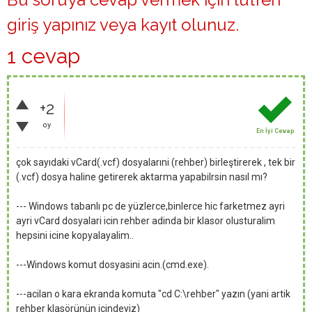
giriş yapınız
veya
kayıt olunuz
.
1 cevap
+2
oy
En İyi Cevap
çok sayıdaki vCard(.vcf) dosyalarıni (rehber) birleştirerek , tek bir
(.vcf) dosya haline getirerek aktarma yapabilrsin nasıl mı?
--- Windows tabanlı pc de yüzlerce,binlerce hic farketmez ayri
ayri vCard dosyalari icin rehber adinda bir klasor olusturalim
hepsini icine kopyalayalim..
---Windows komut dosyasini acin.(cmd.exe).
---acilan o kara ekranda komuta "cd C:\rehber" yazın (yani artik
rehber klasörünün icindeyiz)