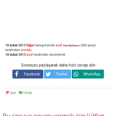
18 Şubat 2013
Diğer
kategorisinde
asaf
(
380
puan)
Yeni Kullanıcı
tarafından
soruldu
18 Şubat 2013
asaf
tarafından
düzenlendi
Sorunuzu paylaşarak daha hızlı cevap alın
Facebook
Twitter
WhatsApp
Bu soruya cevap vermek için lütfen