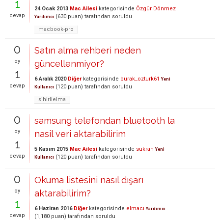
1
24 Ocak 2013
Mac Ailesi
kategorisinde
Özgür Dönmez
cevap
(
630
puan)
tarafından
soruldu
Yardımcı
macbook-pro
0
Satın alma rehberi neden
oy
güncellenmiyor?
1
6 Aralık 2020
Diğer
kategorisinde
burak_ozturk61
Yeni
cevap
(
120
puan)
tarafından
soruldu
Kullanıcı
sihirlielma
0
samsung telefondan bluetooth la
oy
nasil veri aktarabilirim
1
5 Kasım 2015
Mac Ailesi
kategorisinde
sukran
Yeni
cevap
(
120
puan)
tarafından
soruldu
Kullanıcı
0
Okuma listesini nasıl dışarı
oy
aktarabilirim?
1
6 Haziran 2016
Diğer
kategorisinde
elmacı
Yardımcı
cevap
(
1,180
puan)
tarafından
soruldu