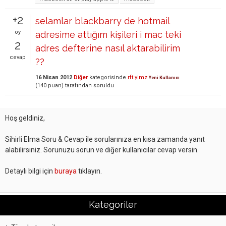
+2
selamlar blackbarry de hotmail
oy
adresime attığım kişileri i mac teki
2
adres defterine nasıl aktarabilirim
cevap
??
16 Nisan 2012
Diğer
kategorisinde
rft.ylmz
Yeni Kullanıcı
(
140
puan)
tarafından
soruldu
Hoş geldiniz,
Sihirli Elma Soru & Cevap ile sorularınıza en kısa zamanda yanıt
alabilirsiniz. Sorunuzu sorun ve diğer kullanıcılar cevap versin.
Detaylı bilgi için
buraya
tıklayın.
Kategoriler