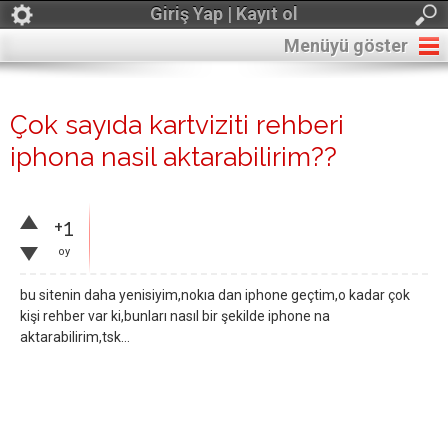
Giriş Yap | Kayıt ol
Menüyü göster
Çok sayıda kartviziti rehberi
iphona nasil aktarabilirim??
+1
oy
bu sitenin daha yenisiyim,nokıa dan iphone geçtim,o kadar çok
kişi rehber var ki,bunları nasıl bir şekilde iphone na
aktarabilirim,tsk…