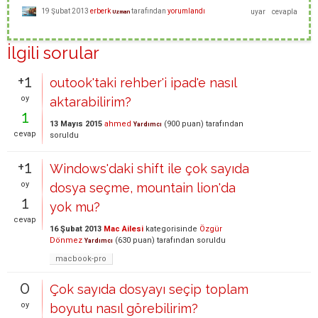
19 Şubat 2013
erberk
tarafından
yorumlandı
Uzman
İlgili sorular
+1
outook'taki rehber'i ipad'e nasıl
oy
aktarabilirim?
1
13 Mayıs 2015
ahmed
(
900
puan)
tarafından
Yardımcı
cevap
soruldu
+1
Windows'daki shift ile çok sayıda
oy
dosya seçme, mountain lion'da
1
yok mu?
cevap
16 Şubat 2013
Mac Ailesi
kategorisinde
Özgür
Dönmez
(
630
puan)
tarafından
soruldu
Yardımcı
macbook-pro
0
Çok sayıda dosyayı seçip toplam
oy
boyutu nasıl görebilirim?