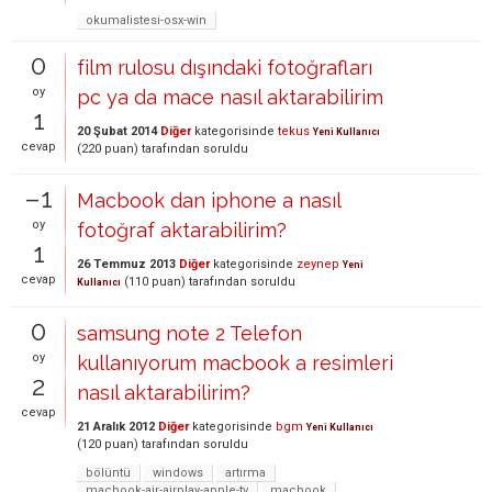
okumalistesi-osx-win
0
film rulosu dışındaki fotoğrafları
oy
pc ya da mace nasıl aktarabilirim
1
20 Şubat 2014
Diğer
kategorisinde
tekus
Yeni Kullanıcı
cevap
(
220
puan)
tarafından
soruldu
–1
Macbook dan iphone a nasıl
oy
fotoğraf aktarabilirim?
1
26 Temmuz 2013
Diğer
kategorisinde
zeynep
Yeni
cevap
(
110
puan)
tarafından
soruldu
Kullanıcı
0
samsung note 2 Telefon
oy
kullanıyorum macbook a resimleri
2
nasıl aktarabilirim?
cevap
21 Aralık 2012
Diğer
kategorisinde
bgm
Yeni Kullanıcı
(
120
puan)
tarafından
soruldu
bölüntü
windows
artırma
macbook-air-airplay-apple-tv
macbook