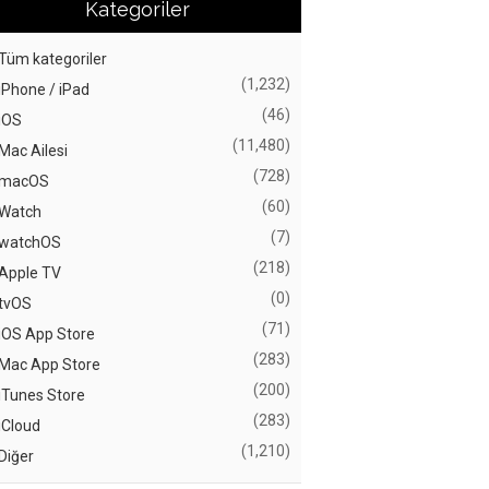
Kategoriler
Tüm kategoriler
(1,232)
iPhone / iPad
(46)
iOS
(11,480)
Mac Ailesi
(728)
macOS
(60)
Watch
(7)
watchOS
(218)
Apple TV
(0)
tvOS
(71)
iOS App Store
(283)
Mac App Store
(200)
iTunes Store
(283)
iCloud
(1,210)
Diğer