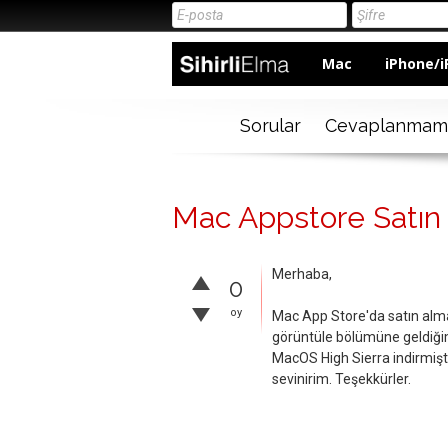
Mac
iPhone/i
Sorular
Cevaplanmam
Mac Appstore Satın
Merhaba,
0
oy
Mac App Store'da satın alm
görüntüle bölümüne geldiğim
MacOS High Sierra indirmişt
sevinirim. Teşekkürler.