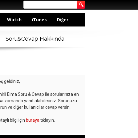
Watch
iTunes
Diğer
Soru&Cevap Hakkında
ş geldiniz,
hirli Elma Soru & Cevap ile sorularınıza en
sa zamanda yanıt alabilirsiniz. Sorunuzu
run ve diğer kullanıcılar cevap versin.
taylı bilgi için
buraya
tıklayın.