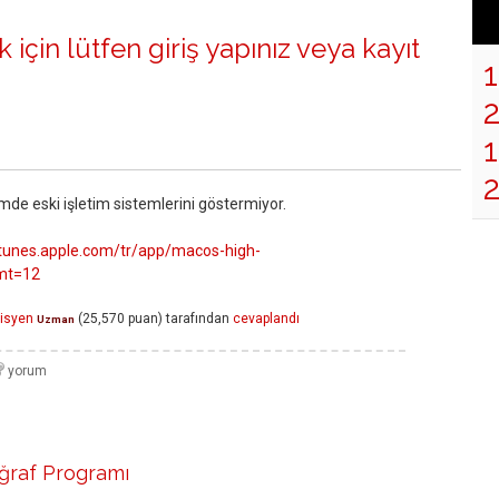
 için lütfen
giriş yapınız
veya
kayıt
1
mde eski işletim sistemlerini göstermiyor.
/itunes.apple.com/tr/app/macos-high-
&mt=12
isyen
(
25,570
puan)
tarafından
cevaplandı
Uzman
ğraf Programı