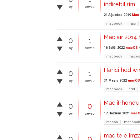
indirebilirim
oy
cevap
21 Ağustos 2019
Mac 
macbook
mac
Mac air 2014
0
1
16 Eylül 2022
macOS
k
oy
cevap
macbook
macos
Harici hdd w
0
1
31 Mayıs 2022
macOS
oy
cevap
macbook
hdd
Mac iPhone'u
0
0
17 Haziran 2021
mac
oy
cevap
macos
macbook
mac te e imz
0
0