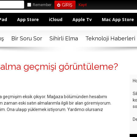
Remember
Kayıt
Pad
App Store
iCloud
Apple Tv
Mac App Store
ış
Bir Soru Sor
Sihirli Elma
Teknoloji Haberleri
 alma geçmişi görüntüleme?
Ho
Si
a geçmişim eksik çıkıyor. Mağaza bölümünden hesabımı
kı
 zaman eski satın almalarımla ilgili bir alan göremiyorum.
so
im. Ona ulaşıp yüklemek istiyorum. Yardımcı olursanız
De