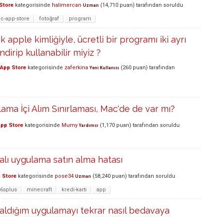
Store
kategorisinde
halimercan
(
14,710
puan)
tarafından
soruldu
Uzman
c-app-store
fotoğraf
program
ek apple kimliğiyle, ücretli bir programı iki ayrı
dirip kullanabilir miyiz ?
App Store
kategorisinde
zaferkina
(
260
puan)
tarafından
Yeni Kullanıcı
lama İçi Alım Sınırlaması, Mac'de de var mı?
pp Store
kategorisinde
Mumy
(
1,170
puan)
tarafından
soruldu
Yardımcı
lı uygulama satın alma hatası
 Store
kategorisinde
pose34
(
58,240
puan)
tarafından
soruldu
Uzman
6splus
minecraft
kredi-kartı
app
 aldığım uygulamayı tekrar nasıl bedavaya