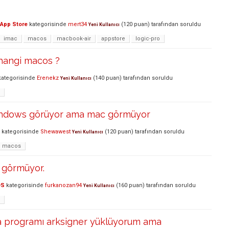
App Store
kategorisinde
mert34
(
120
puan)
tarafından
soruldu
Yeni Kullanıcı
imac
macos
macbook-air
appstore
logic-pro
 hangi macos ?
ategorisinde
Erenekz
(
140
puan)
tarafından
soruldu
Yeni Kullanıcı
indows görüyor ama mac görmüyor
kategorisinde
Shewawest
(
120
puan)
tarafından
soruldu
Yeni Kullanıcı
macos
 görmüyor.
OS
kategorisinde
furkanozan94
(
160
puan)
tarafından
soruldu
Yeni Kullanıcı
a programı arksigner yüklüyorum ama