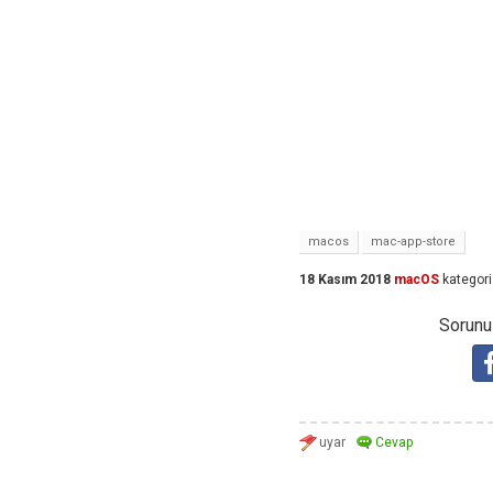
macos
mac-app-store
18 Kasım 2018
macOS
kategori
Sorunuz