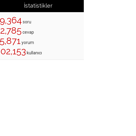
İstatistikler
19,364
soru
22,785
cevap
5,871
yorum
202,153
kullanıcı