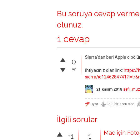
Bu soruya cevap vermek
olunuz
.
1 cevap
Sierra'dan beri Apple o bölü
0
oy
İhtiyacınız olan link:
https:/
sierra/id1246284741?l=tr
21 Kasım 2018
sefil_muz
İlgili sorular
Mac için Foto
+1
1