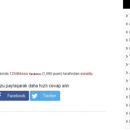
sinde
123456sss
(
1,080
puan)
tarafından
soruldu
Yardımcı
u paylaşarak daha hızlı cevap alın
Facebook
Twitter