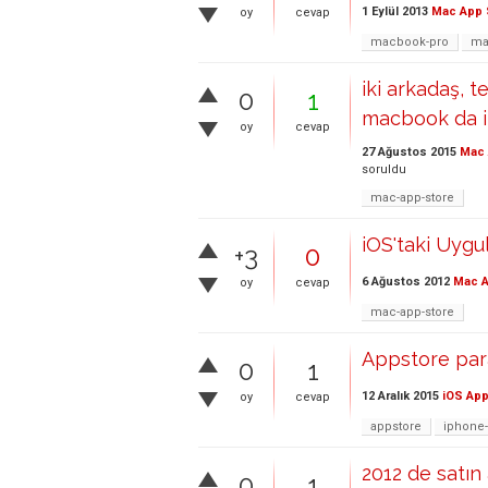
1 Eylül 2013
Mac App 
oy
cevap
macbook-pro
ma
iki arkadaş, t
0
1
macbook da in
oy
cevap
27 Ağustos 2015
Mac 
soruldu
mac-app-store
iOS'taki Uygu
+3
0
6 Ağustos 2012
Mac A
oy
cevap
mac-app-store
Appstore para
0
1
12 Aralık 2015
iOS App
oy
cevap
appstore
iphone-
2012 de satın
0
1