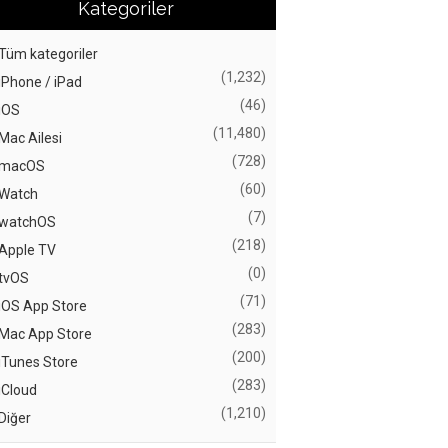
Kategoriler
Tüm kategoriler
(1,232)
iPhone / iPad
(46)
iOS
(11,480)
Mac Ailesi
(728)
macOS
(60)
Watch
(7)
watchOS
(218)
Apple TV
(0)
tvOS
(71)
iOS App Store
(283)
Mac App Store
(200)
iTunes Store
(283)
iCloud
(1,210)
Diğer