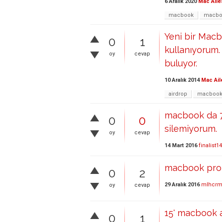
6 Aralık 2020
Mac Aile
macbook
macbo
Yeni bir Macb
0
1
kullanıyorum
oy
cevap
buluyor.
10 Aralık 2014
Mac Ail
airdrop
macboo
macbook da 7
0
0
silemiyorum.
oy
cevap
14 Mart 2016
finalist1
macbook pro 
0
2
29 Aralık 2016
mlhcr
oy
cevap
15' macbook a
0
1