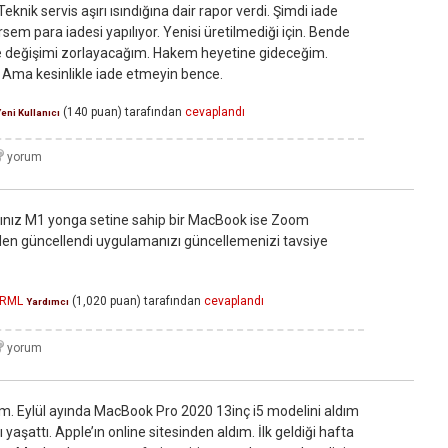
knik servis aşırı ısındığına dair rapor verdi. Şimdi iade
sem para iadesi yapılıyor. Yenisi üretilmediği için. Bende
ile değişimi zorlayacağım. Hakem heyetine gideceğim.
 Ama kesinlikle iade etmeyin bence.
(
140
puan)
tarafından
cevaplandı
eni Kullanıcı
nız M1 yonga setine sahip bir MacBook ise Zoom
den güncellendi uygulamanızı güncellemenizi tavsiye
SRML
(
1,020
puan)
tarafından
cevaplandı
Yardımcı
m. Eylül ayında MacBook Pro 2020 13inç i5 modelini aldım
yaşattı. Apple’ın online sitesinden aldım. İlk geldiği hafta