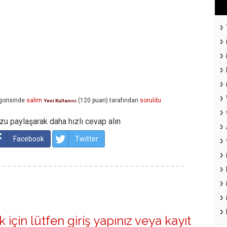
gorisinde
salim
(
120
puan)
tarafından
soruldu
Yeni Kullanıcı
u paylaşarak daha hızlı cevap alın
Facebook
Twitter
 için lütfen
giriş yapınız
veya
kayıt