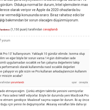
gördüm. Oldukça normal bir durum, Intel işlemcilerin max
 derece olarak veriyor ve Apple da 2020 cihazlarda bu
ar vermediği konusunda ısrarcı. Biraz rahatsız edici bir
ğlığı bakımından bir sorun olacağını düşünmüyorum.
(
1,150
puan)
tarafından
cevaplandı
Yardımcı
 Pro 13' kullanıyorum. Yaklaşık 10 gündür elimde. Isınma olup
lim ve eğer böyle bir sorun varsa 14 gün dolmadan iade
imli uygulamadan sıcaklık ve fan çalışma değerlerini takip
performanslı olarak kullanımda nasıl sıcaklık değerleri
 çalışıyor vs gibi sizin ve Pro kullanan arkadaşlarınızın kullanım
r misizin acaba?
arafından
yorumlandı
ade etmeyeceğim. Çünkü ettiğim taktirde yenisini vermiyorlar.
. Para iadesi teklif ediyorlar. Böyle bir durumda yeni MacBook Pro
lave etmem gerekiyor. Maalesef saçma sapan bir durum. İki ay önce
rduğu için yenisi ile değişmiyorlar. Aksaray esnafları bile daha iyi