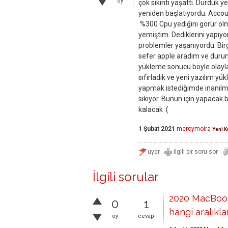
oy
çok sıkıntı yaşattı. Durduk 
yeniden başlatıyordu. Accou
%300 Cpu yediğini görür olm
yemiştim. Dediklerini yapıy
problemler yaşanıyordu. Bir
sefer apple aradım ve durumu
yükleme sonucu böyle olayla
sıfırladık ve yeni yazılım y
yapmak istediğimde inanılmaz
sıkıyor. Bunun için yapacak 
kalacak :(
1 Şubat 2021
mercymoira
Yeni K
İlgili sorular
2020 MacBook 
0
1
hangi aralıkla
oy
cevap