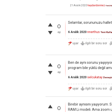
21 Aralık 2020
haydardonmez
Yeni Ku
Selamlar, sorununuzu hallett
0
6 Aralık 2020
nnerthus
oy
Yeni Kull
Ben de aynı sorunu yaşıyıyo
0
program bile yüklü değil ama d
oy
6 Aralık 2020
selcukatay
Deneyi
Birebir aynısını yaşıyorum. 
0
RAM Li modeli. Ama zoom uyg