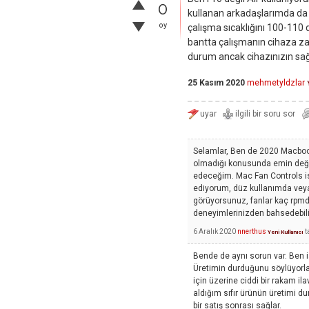
0
kullanan arkadaşlarımda da 
oy
çalışma sıcaklığını 100-110
bantta çalışmanın cihaza zar
durum ancak cihazınızın sa
25 Kasım 2020
mehmetyldzlar
Selamlar, Ben de 2020 Macbook
olmadığı konusunda emin deği
edeceğim. Mac Fan Controls is
ediyorum, düz kullanımda veya 
görüyorsunuz, fanlar kaç rpmde
deneyimlerinizden bahsedebili
6 Aralık 2020
nnerthus
t
Yeni Kullanıcı
Bende de aynı sorun var. Ben i
Üretimin durduğunu söylüyorlar
için üzerine ciddi bir rakam i
aldığım sıfır ürünün üretimi du
bir satış sonrası sağlar.