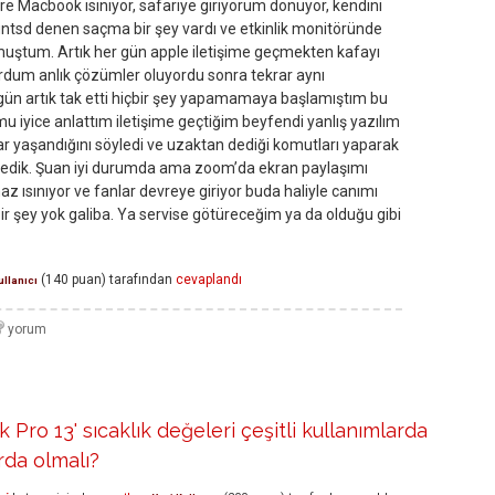
yere Macbook ısınıyor, safariye giriyorum donuyor, kendini
ntsd denen saçma bir şey vardı ve etkinlik monitöründe
uştum. Artık her gün apple iletişime geçmekten kafayı
ordum anlık çözümler oluyordu sonra tekrar aynı
gün artık tak etti hiçbir şey yapamamaya başlamıştım bu
 iyice anlattım iletişime geçtiğim beyfendi yanlış yazılım
r yaşandığını söyledi ve uzaktan dediği komutları yaparak
ükledik. Şuan iyi durumda ama zoom’da ekran paylaşımı
 ısınıyor ve fanlar devreye giriyor buda haliyle canımı
bir şey yok galiba. Ya servise götüreceğim ya da olduğu gibi
(
140
puan)
tarafından
cevaplandı
ullanıcı
Pro 13' sıcaklık değeleri çeşitli kullanımlarda
rda olmalı?