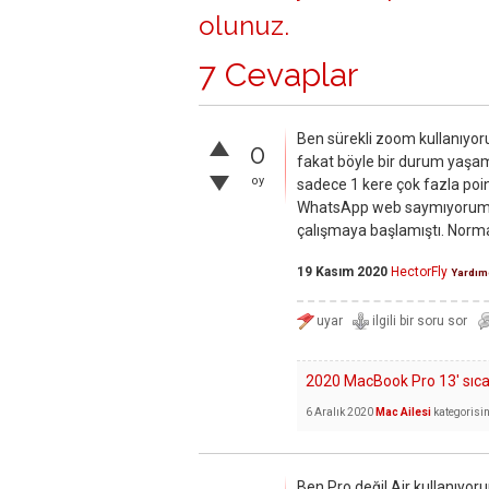
olunuz
.
7 Cevaplar
Ben sürekli zoom kullanıyor
0
fakat böyle bir durum yaşa
oy
sadece 1 kere çok fazla poi
WhatsApp web saymıyorum) 
çalışmaya başlamıştı. Normal 
19 Kasım 2020
HectorFly
Yardım
2020 MacBook Pro 13' sıcakl
6 Aralık 2020
Mac Ailesi
kategorisi
Ben Pro değil Air kullanıyor