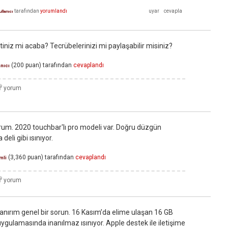
tarafından
yorumlandı
llanıcı
iniz mi acaba? Tecrübelerinizi mi paylaşabilir misiniz?
(
200
puan)
tarafından
cevaplandı
anıcı
rum. 2020 touchbar'lı pro modeli var. Doğru düzgün
eli gibi ısınıyor.
(
3,360
puan)
tarafından
cevaplandı
mli
Sanırım genel bir sorun. 16 Kasım’da elime ulaşan 16 GB
ulamasında inanılmaz ısınıyor. Apple destek ile iletişime