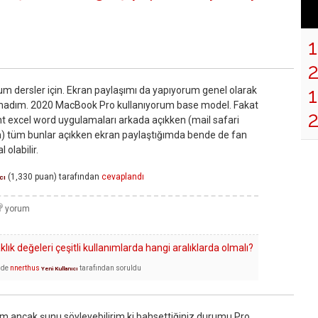
1
um dersler için. Ekran paylaşımı da yapıyorum genel olarak
madım. 2020 MacBook Pro kullanıyorum base model. Fakat
nt excel word uygulamaları arkada açıkken (mail safari
tüm bunlar açıkken ekran paylaştığımda bende de fan
olabilir.
(
1,330
puan)
tarafından
cevaplandı
cı
ık değeleri çeşitli kullanımlarda hangi aralıklarda olmalı?
nde
nnerthus
tarafından
soruldu
Yeni Kullanıcı
um ancak şunu söyleyebilirim ki bahsettiğiniz durumu Pro