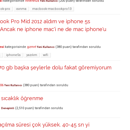
si
kategorisinde
nnerthus
(
200
puan)
tarafından
soruldu
Yeni Kullanıcı
ok-pro
ısınma
macbook-macbookpro13
ook Pro Mid 2012 aldım ve iphone 5s
. Ancak ne iphone mac'i ne de mac iphone'u
esi
kategorisinde
gzmrt
(
380
puan)
tarafından
soruldu
Yeni Kullanıcı
k
iphone5s
yazılım
wifi
0 gb başka şeylerle dolu fakat göremiyorum
406
(
380
puan)
tarafından
soruldu
Yeni Kullanıcı
sıcaklık öğrenme
m
(
2,510
puan)
tarafından
soruldu
Deneyimli
çılma süresi çok yüksek. 40-45 sn yi