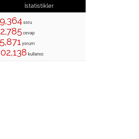
İstatistikler
19,364
soru
22,785
cevap
5,871
yorum
202,138
kullanıcı