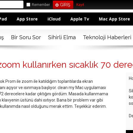
Remember
Kayıt
Pad
App Store
iCloud
Apple Tv
Mac App Store
ış
Bir Soru Sor
Sihirli Elma
Teknoloji Haberleri
om kullanırken sıcaklık 70 dere
Ho
 Prom ile zoom ile katıldığım toplantılarda ekran
nı açıyor ve ısınmaya başlıyor. clean my Mac uygulaması
Si
e 72 derecelere kadar çıktığını gördüm. Masada kullanmama
kı
 klavyenin üstünü dahi ısıtıyor. Bana bir problem var gibi
so
ir kullanımda nasıl olduğunu merak ettim. Teşekkür ederim.
De