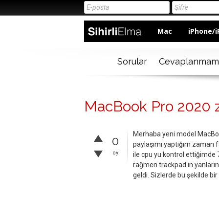
Mac
iPhone/i
Sorular
Cevaplanmam
MacBook Pro 2020 zo
Merhaba yeni model MacBook
0
paylaşımı yaptığım zaman fa
oy
ile cpu yu kontrol ettiğimd
rağmen trackpad in yanlarını
geldi. Sizlerde bu şekilde b