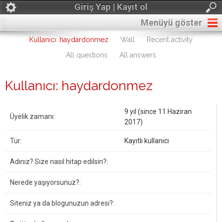
Giriş Yap | Kayıt ol
Menüyü göster
Kullanıcı: haydardonmez
Wall
Recent activity
All questions
All answers
Kullanıcı: haydardonmez
9 yıl (since 11 Haziran
Üyelik zamanı:
2017)
Tür:
Kayıtlı kullanıcı
Adınız? Size nasıl hitap edilsin?:
Nerede yaşıyorsunuz?:
Siteniz ya da blogunuzun adresi?: