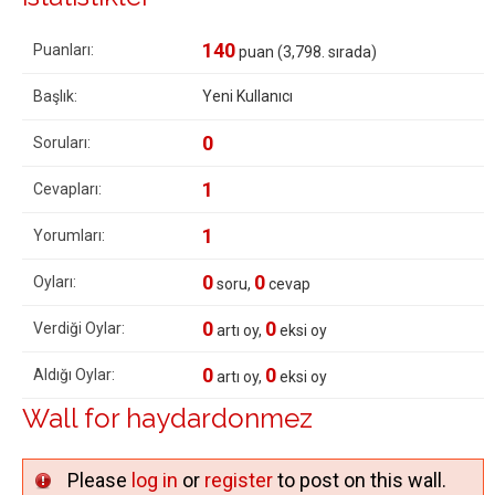
140
Puanları:
puan (
3,798
. sırada)
Başlık:
Yeni Kullanıcı
0
Soruları:
1
Cevapları:
1
Yorumları:
0
0
Oyları:
soru,
cevap
0
0
Verdiği Oylar:
artı oy,
eksi oy
0
0
Aldığı Oylar:
artı oy,
eksi oy
Wall for haydardonmez
Please
log in
or
register
to post on this wall.