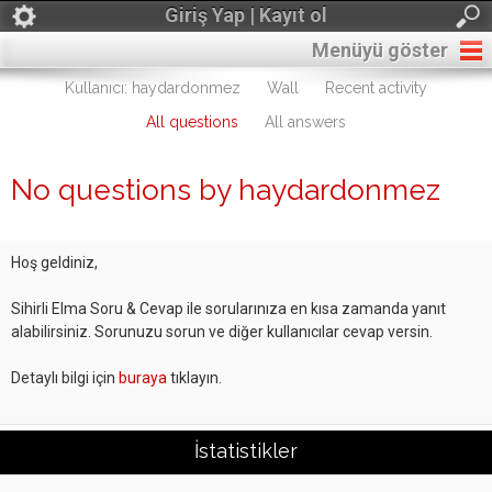
Giriş Yap | Kayıt ol
Menüyü göster
Kullanıcı: haydardonmez
Wall
Recent activity
All questions
All answers
No questions by haydardonmez
Hoş geldiniz,
Sihirli Elma Soru & Cevap ile sorularınıza en kısa zamanda yanıt
alabilirsiniz. Sorunuzu sorun ve diğer kullanıcılar cevap versin.
Detaylı bilgi için
buraya
tıklayın.
İstatistikler