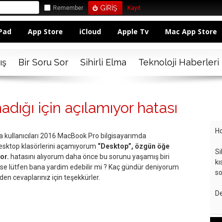
Remember
Kayıt
Pad
App Store
iCloud
Apple Tv
Mac App Store
ış
Bir Soru Sor
Sihirli Elma
Teknoloji Haberleri
ığı için açılamıyor hatası
Ho
ma kullanıcıları 2016 MacBook Pro bilgisayarımda
sktop klasörlerini açamıyorum
“Desktop”, özgün öğe
Si
yor.
hatasını alıyorum daha önce bu sorunu yaşamış biri
kı
ar ise lütfen bana yardim edebilir mi ? Kaç gündür deniyorum
so
 cevaplarınız için teşekkürler.
De