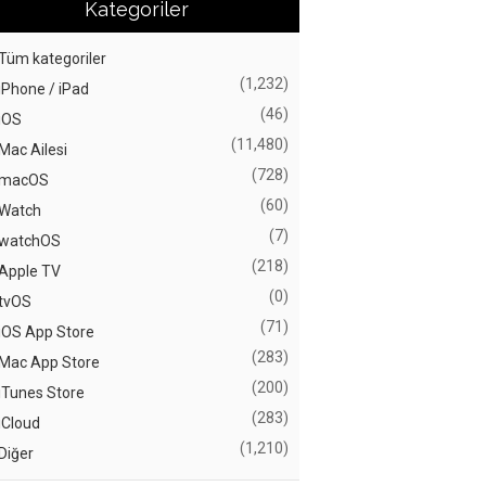
Kategoriler
Tüm kategoriler
(1,232)
iPhone / iPad
(46)
iOS
(11,480)
Mac Ailesi
(728)
macOS
(60)
Watch
(7)
watchOS
(218)
Apple TV
(0)
tvOS
(71)
iOS App Store
(283)
Mac App Store
(200)
iTunes Store
(283)
iCloud
(1,210)
Diğer