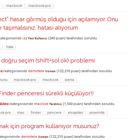
macbook
macbook-pro
ect” hasar görmüş olduğu için açılamıyor. Onu
 taşımalısınız. hatası alıyorum
ategorisinde
izz
(
240
puan)
tarafından
soruldu
Yeni Kullanıcı
hata
a doğru seçim (shift+sol ok) problemi
si
kategorisinde
demirtele
(
122,210
puan)
tarafından
soruldu
Uzman
orunu
macbook-pro
macbook
sierra
nder penceresi sürekli küçülüyor!!
Ailesi
kategorisinde
maclove
(
1,540
puan)
tarafından
soruldu
Yardımcı
ok-pro
mac
finder
pencere
elcapitan
yosemite
k için program kullanıyor musunuz?
tegorisinde
demirtele
(
122,210
puan)
tarafından
soruldu
Uzman