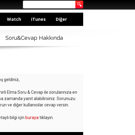
Watch
iTunes
Diğer
Soru&Cevap Hakkında
ş geldiniz,
hirli Elma Soru & Cevap ile sorularınıza en
sa zamanda yanıt alabilirsiniz. Sorunuzu
run ve diğer kullanıcılar cevap versin.
taylı bilgi için
buraya
tıklayın.