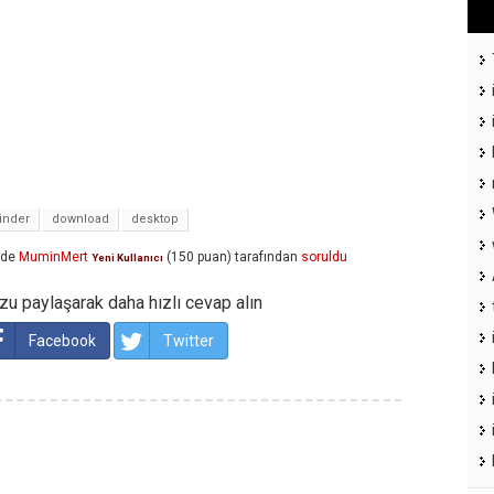
finder
download
desktop
nde
MuminMert
(
150
puan)
tarafından
soruldu
Yeni Kullanıcı
u paylaşarak daha hızlı cevap alın
Facebook
Twitter