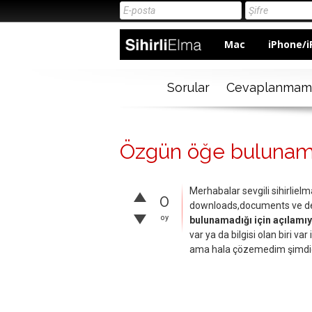
Mac
iPhone/i
Sorular
Cevaplanmam
Özgün öğe bulunamad
Merhabalar sevgili sihirliel
0
downloads,documents ve de
oy
bulunamadığı için açılamı
var ya da bilgisi olan biri v
ama hala çözemedim şimdiden