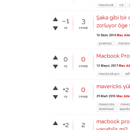
macbook
cd
Şaka gibi bir
–1
3
zorluyor öğe 
oy
cevap
15 Ekim 2014
Mac Aile
powerpc
macboo
Macbook Pro
0
0
12 Mayıs 2017
Mac Ai
oy
cevap
macbook-pro
wif
mavericks y
+2
0
29 Mart 2015
Mac Aile
oy
cevap
mavericks
maver
download
appsto
macbook pro 
+2
2
yapabilir mi?