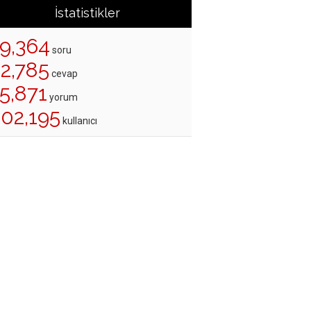
İstatistikler
19,364
soru
22,785
cevap
5,871
yorum
202,195
kullanıcı