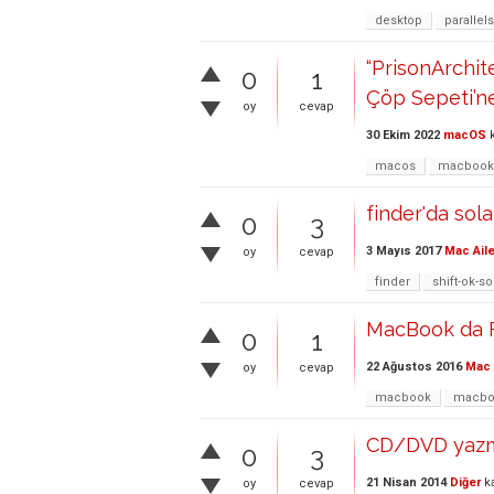
desktop
parallels
“PrisonArchit
0
1
Çöp Sepeti’ne
oy
cevap
30 Ekim 2022
macOS
k
macos
macbook
finder'da sol
0
3
3 Mayıs 2017
Mac Aile
oy
cevap
finder
shift-ok-s
MacBook da Fi
0
1
22 Ağustos 2016
Mac 
oy
cevap
macbook
macbo
CD/DVD yazma
0
3
21 Nisan 2014
Diğer
ka
oy
cevap