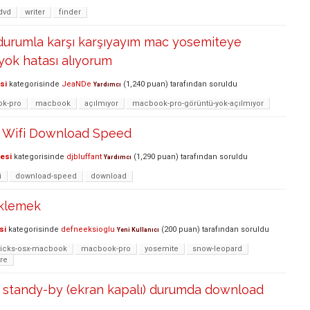
dvd
writer
finder
 durumla karşı karşıyayım mac yosemiteye
yok hatası alıyorum
si
kategorisinde
JeaNDe
(
1,240
puan)
tarafından
soruldu
Yardımcı
k-pro
macbook
açılmıyor
macbook-pro-görüntü-yok-açılmıyor
 Wifi Download Speed
lesi
kategorisinde
djbluffant
(
1,290
puan)
tarafından
soruldu
Yardımcı
i
download-speed
download
üklemek
si
kategorisinde
defneeksioglu
(
200
puan)
tarafından
soruldu
Yeni Kullanıcı
icks-osx-macbook
macbook-pro
yosemite
snow-leopard
re
standy-by (ekran kapalı) durumda download