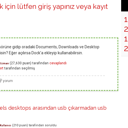
 için lütfen
giriş yapınız
veya
kayıt
1
klasörüne gidip oradaki Documents, Downloads ve Desktop
in? Eğer açılırsa Dock’a ekleyip kullanabilirsin.
(
27,630
puan)
tarafından
cevaplandı
Uzman
rt
tarafından
seçilmiş
lels desktops arasından usb çıkarmadan usb
(
210
puan)
tarafından
soruldu
Kullanıcı