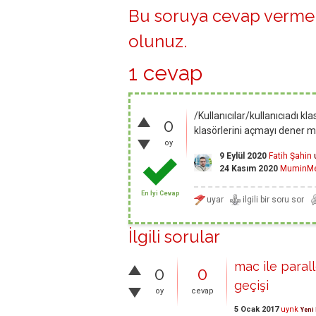
Bu soruya cevap vermek
olunuz
.
1 cevap
/Kullanıcılar/kullanıcıadı 
0
klasörlerini açmayı dener mis
oy
9 Eylül 2020
Fatih Şahin
24 Kasım 2020
MuminMe
En İyi Cevap
İlgili sorular
mac ile paral
0
0
geçişi
oy
cevap
5 Ocak 2017
uynk
Yeni 