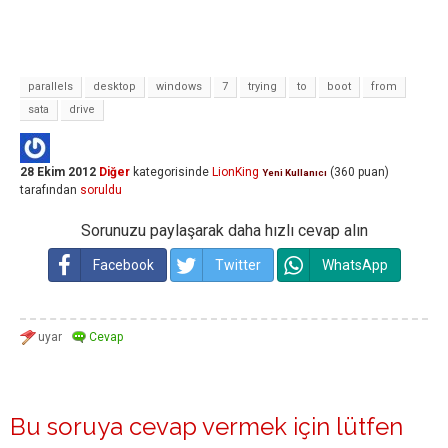
parallels
desktop
windows
7
trying
to
boot
from
sata
drive
28 Ekim 2012
Diğer
kategorisinde
LionKing
(
360
puan)
Yeni Kullanıcı
tarafından
soruldu
Sorunuzu paylaşarak daha hızlı cevap alın
Facebook
Twitter
WhatsApp
Bu soruya cevap vermek için lütfen