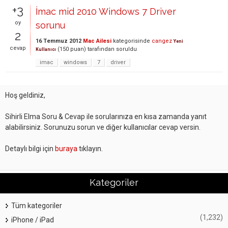
+3
İmac mid 2010 Windows 7 Driver
oy
sorunu
2
16 Temmuz 2012
Mac Ailesi
kategorisinde
cangez
Yeni
cevap
(
150
puan)
tarafından
soruldu
Kullanıcı
imac
windows
7
driver
Hoş geldiniz,
Sihirli Elma Soru & Cevap ile sorularınıza en kısa zamanda yanıt
alabilirsiniz. Sorunuzu sorun ve diğer kullanıcılar cevap versin.
Detaylı bilgi için
buraya
tıklayın.
Kategoriler
Tüm kategoriler
(1,232)
iPhone / iPad