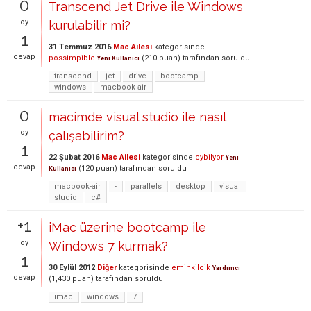
0
Transcend Jet Drive ile Windows
oy
kurulabilir mi?
1
31 Temmuz 2016
Mac Ailesi
kategorisinde
cevap
possimpible
(
210
puan)
tarafından
soruldu
Yeni Kullanıcı
transcend
jet
drive
bootcamp
windows
macbook-air
0
macimde visual studio ile nasıl
oy
çalışabilirim?
1
22 Şubat 2016
Mac Ailesi
kategorisinde
cybilyor
Yeni
cevap
(
120
puan)
tarafından
soruldu
Kullanıcı
macbook-air
-
parallels
desktop
visual
studio
c#
+1
iMac üzerine bootcamp ile
oy
Windows 7 kurmak?
1
30 Eylül 2012
Diğer
kategorisinde
eminkilcik
Yardımcı
cevap
(
1,430
puan)
tarafından
soruldu
imac
windows
7