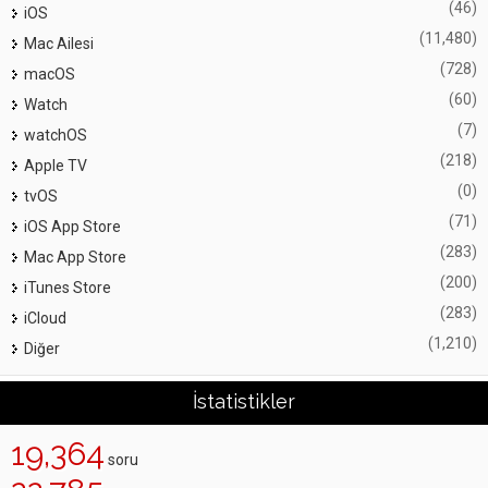
(46)
iOS
(11,480)
Mac Ailesi
(728)
macOS
(60)
Watch
(7)
watchOS
(218)
Apple TV
(0)
tvOS
(71)
iOS App Store
(283)
Mac App Store
(200)
iTunes Store
(283)
iCloud
(1,210)
Diğer
İstatistikler
19,364
soru