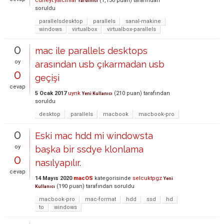
cuneyt.yalcinlar
(
1,130
puan)
tarafından
Yardımcı
soruldu
parallelsdesktop
parallels
sanal-makine
windows
virtualbox
virtualbox-parallels
0
mac ile parallels desktops
oy
arasından usb çıkarmadan usb
0
geçişi
cevap
5 Ocak 2017
uynk
(
210
puan)
tarafından
Yeni Kullanıcı
soruldu
desktop
parallels
macbook
macbook-pro
0
Eski mac hdd mi windowsta
oy
başka bir ssdye klonlama
0
nasılyapılır.
cevap
14 Mayıs 2020
macOS
kategorisinde
selcuktpgz
Yeni
(
190
puan)
tarafından
soruldu
Kullanıcı
macbook-pro
mac-format
hdd
ssd
hd
to
windows