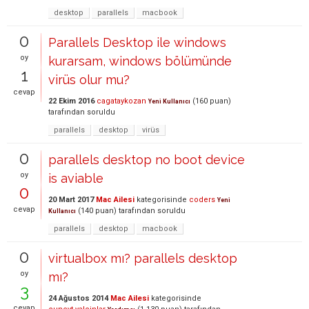
desktop
parallels
macbook
0
Parallels Desktop ile windows
oy
kurarsam, windows bölümünde
1
virüs olur mu?
cevap
22 Ekim 2016
cagataykozan
(
160
puan)
Yeni Kullanıcı
tarafından
soruldu
parallels
desktop
virüs
0
parallels desktop no boot device
oy
is aviable
0
20 Mart 2017
Mac Ailesi
kategorisinde
coders
Yeni
cevap
(
140
puan)
tarafından
soruldu
Kullanıcı
parallels
desktop
macbook
0
virtualbox mı? parallels desktop
oy
mı?
3
24 Ağustos 2014
Mac Ailesi
kategorisinde
cevap