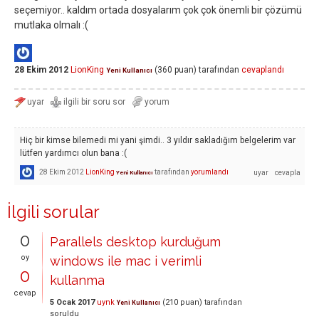
seçemiyor.. kaldım ortada dosyalarım çok çok önemli bir çözümü
mutlaka olmalı :(
28 Ekim 2012
LionKing
(
360
puan)
tarafından
cevaplandı
Yeni Kullanıcı
Hiç bir kimse bilemedi mi yani şimdi.. 3 yıldır sakladığım belgelerim var
lütfen yardımcı olun bana :(
28 Ekim 2012
LionKing
tarafından
yorumlandı
Yeni Kullanıcı
İlgili sorular
0
Parallels desktop kurduğum
oy
windows ile mac i verimli
0
kullanma
cevap
5 Ocak 2017
uynk
(
210
puan)
tarafından
Yeni Kullanıcı
soruldu