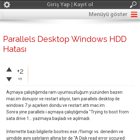
Giriş Yap | Kayıt ol
Menüyü göster
Parallels Desktop Windows HDD
Hatası
+2
oy
Açmaya çalıştığımda ram uyumsuzluğum yüzünden bazen
mac.im donuyor ve restart atıyor, tam parallels desktop ile
windows 7 yi açarken dondu ve restart attı mac.im .
Sonra yine parallels i açmaya çalıştığımda "Trying to boot from
sata drive 1... yazmaya başladı ve açılmadı.
İnternette bazı bilgilerle bootrec.exe /fixmgr vs. denedim ve
şimdide aynı satırların altına bir de "A Disk read error occured