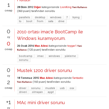
1
28 Ekim 2012
Diğer
kategorisinde
LionKing
Yeni Kullanıcı
cevap
(
360
puan)
tarafından
soruldu
parallels
desktop
windows
7
trying
to
boot
from
sata
drive
0
2010 ortası imac'e BootCamp ile
oy
Windows kuramıyorum.
0
26 Ocak 2016
Mac Ailesi
kategorisinde
toygar1
Yeni
cevap
(
120
puan)
tarafından
soruldu
Kullanıcı
bootcamp
imac
windows
yükleme
sorunu
0
Mustek 1200 driver sorunu
oy
18 Temmuz 2015
Mac Ailesi
kategorisinde
fantastic
2
(
160
puan)
tarafından
soruldu
Yeni Kullanıcı
cevap
driver
sorunu
mustek
usb
osx
driveri
olmayan
aygıt
+1
MAc mini driver sorunu
oy