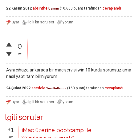
22 Kasım 2012
absinthe
(
10,600
puan)
tarafından
cevaplandı
Uzman
0
oy
Aynı cihaza ankarada bir mac servisi win 10 kurdu sorunsuz.ama
nasıl yaptı tam bilmiyorum
24 Şubat 2022
esedele
(
160
puan)
tarafından
cevaplandı
Yeni Kullanıcı
İlgili sorular
+1
iMac üzerine bootcamp ile
oy