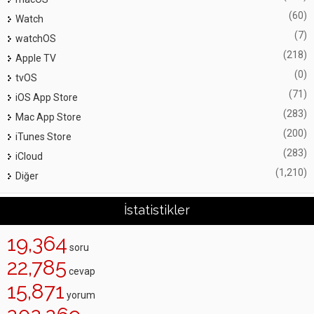
(60)
Watch
(7)
watchOS
(218)
Apple TV
(0)
tvOS
(71)
iOS App Store
(283)
Mac App Store
(200)
iTunes Store
(283)
iCloud
(1,210)
Diğer
İstatistikler
19,364
soru
22,785
cevap
15,871
yorum