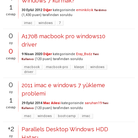
Windows 7 kurmak?
1
30 Eylül 2012
Diğer
kategorisinde
eminkilcik
Yardımcı
cevap
(
1,430
puan)
tarafından
soruldu
imac
windows
7
0
A1708 macbook pro windows10
oy
driver
0
9 Nisan 2020
Diğer
kategorisinde
Eray_Bsdz
Yeni
cevap
(
120
puan)
tarafından
soruldu
Kullanıcı
macbook
macbook-pro
klavye
windows
driver
0
2011 imac e windows 7 yükleme
oy
problemi
1
29 Eylül 2014
Mac Ailesi
kategorisinde
saruhan19
Yeni
cevap
(
120
puan)
tarafından
soruldu
Kullanıcı
mac
windows
boot-camp
imac
+2
Parallels Desktop Windows HDD
oy
Hatası