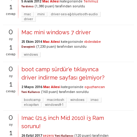
5 Aralık 2012
Mac Ailesi
kategorisinde
Temmuz
1
(
1,380
puan)
tarafından
soruldu
Yardımcı
cevap
mac
mini
driver-ses-ağ-bluetooth-audio
driver
0
Mac mini windows 7 driver
oy
25 Ekim 2014
Mac Ailesi
kategorisinde
vbdestabe
1
(
7,230
puan)
tarafından
soruldu
Deneyimli
cevap
windows
0
boot camp sürdür'e tıklayınca
oy
driver indirme sayfası gelmiyor?
1
2 Mayıs 2016
Mac Ailesi
kategorisinde
oguzhancan
cevap
(
160
puan)
tarafından
soruldu
Yeni Kullanıcı
bootcamp
macintosh
windows
imac
elcapitan
windows8-1
0
Imac (21,5 inch Mid 2010) i3 Ram
oy
sorunu!
1
26 Eylül 2017
sezers
(
120
puan)
tarafından
Yeni Kullanıcı