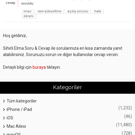
cevap
soruldu
imac
ram-yükseltme
açılış-sorunu
hata
ekranı
Hoş geldiniz,
Sihirli Elma Soru & Cevap ile sorularınıza en kısa zamanda yanıt
alabilirsiniz. Sorunuzu sorun ve diğer kullanıcılar cevap versin.
Detaylı bilgi için
buraya
tıklayın.
Kategoriler
Tüm kategoriler
(1,232)
iPhone / iPad
(46)
iOS
(11,480)
Mac Ailesi
(728)
macOS