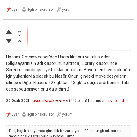
0
oy
Hocam, Omnisweeper'dan Users klasörü ve takip eden
(bilgisayarınızın adı klasörünün altında) Library klasöründe
Screen recordings diye bir klasör olacak. Boyutu en büyük olduğu
için yukarılarda olacak bu klasör. Onun içindeki move dosyalarını
silince o Diğer klasörü 123 gb'tan, 13 gb'ta düşüverdi benim. Tabi
çöp sepeti şişiyor, onu da sildim :)
20 Ocak 2021
husseinkavak
(
420
puan)
tarafından
cevaplandı
Yardımcı
Tabi, hiçbir dosyamda şimdilik bir zarar yok. 100 küsur gb sık screen
recordings klasörü vardı kayboldu şimdi