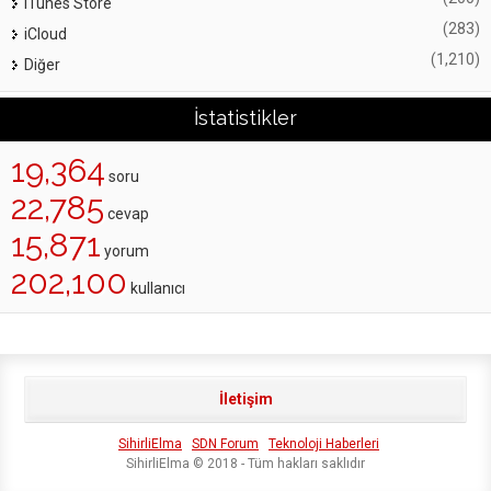
iTunes Store
(283)
iCloud
(1,210)
Diğer
İstatistikler
19,364
soru
22,785
cevap
15,871
yorum
202,100
kullanıcı
İletişim
SihirliElma
SDN Forum
Teknoloji Haberleri
SihirliElma © 2018 - Tüm hakları saklıdır