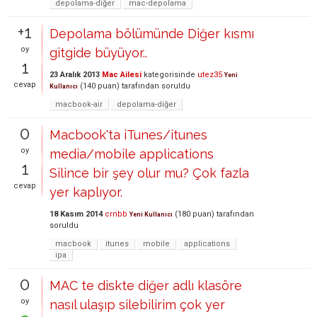
depolama-diğer
mac-depolama
+1
Depolama bölümünde Diğer kısmı
oy
gitgide büyüyor..
1
23 Aralık 2013
Mac Ailesi
kategorisinde
utez35
Yeni
cevap
(
140
puan)
tarafından
soruldu
Kullanıcı
macbook-air
depolama-diğer
0
Macbook'ta iTunes/itunes
oy
media/mobile applications
1
Silince bir şey olur mu? Çok fazla
cevap
yer kaplıyor.
18 Kasım 2014
crnbb
(
180
puan)
tarafından
Yeni Kullanıcı
soruldu
macbook
itunes
mobile
applications
ipa
0
MAC te diskte diğer adlı klasöre
oy
nasıl ulaşıp silebilirim çok yer