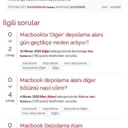
20 Ocak 2021
husseinkavak
tarafından
yorumlandı
Yardımcı
İlgili sorular
0
Macbookta 'Diğer' depolama alanı
oy
gün geçtikçe neden artıyor?
2
23 Nisan 2020
Diğer
kategorisinde
keremiga
Yeni
cevap
(
180
puan)
tarafından
soruldu
Kullanıcı
macbook
depolama
mac-depolama
depolama-diğer
diğer
0
Macbook depolama alanı diğer
oy
bölümü nasıl silinir?
4
6 Nisan 2020
Mac Ailesi
kategorisinde
Nature
Yeni
cevap
(
120
puan)
tarafından
soruldu
Kullanıcı
macbook
depolama
depolama-diğer
mac-depolama
diğer
0
Macbook Depolama Alanı