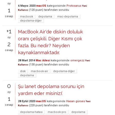
oy
6 Mayıs 2020
macOS
kategorisinde
Protosarus
Yeni
1
(
120
puan)
tarafından
soruldu
Kullanıcı
cevap
macbook
depolama
mac-depolama
depolama-diğer
+1
MacBook Air'de diskin doluluk
oy
oranı çelişkili. Diğer Kısmı çok
2
fazla. Bu nedir? Neyden
cevap
kaynaklanmaktadır.
28 Mart 2014
Mac Ailesi
kategorisinde
omergezz
Yeni
(
130
puan)
tarafından
soruldu
Kullanıcı
disk
macbook-air
depolama-diğer
depolama
0
Şu lanet depolama sorunu için
oy
yardım eder misiniz:(
1
28 Eylül 2020
macOS
kategorisinde
Hasan gürses
Yeni
cevap
(
220
puan)
tarafından
soruldu
Kullanıcı
depolama-hatası
macbook-pro
depolama