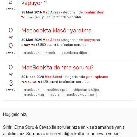
2
kaplıyor ?
cevap
28 Mart 2016
Mac Ailesi
kategorisinde
ibrahimstein
(
450
puan)
tarafından
soruldu
Yardımcı
0
Macbookta klasör yaratma
oy
30 Mart 2024
Mac Ailesi
kategorisinde
bodycann
0
(
5,880
puan)
tarafından
soruldu
Deneyimli
cevap
macbook
klasör
depolama-diğer
0
MacBook'ta donma sorunu?
oy
30 Nisan 2020
Mac Ailesi
kategorisinde
yardımplease
3
(
120
puan)
tarafından
soruldu
Yeni Kullanıcı
cevap
macbook
macbook-pro
depolama-diğer
macbook-air
apple
macbook-donma
Hoş geldiniz,
Sihirli Elma Soru & Cevap ile sorularınıza en kısa zamanda yanıt
alabilirsiniz. Sorunuzu sorun ve diğer kullanıcılar cevap versin.