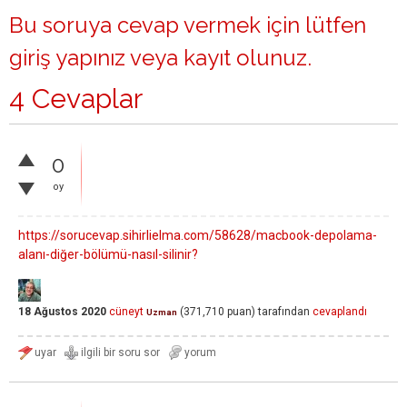
Bu soruya cevap vermek için lütfen
giriş yapınız
veya
kayıt olunuz
.
4 Cevaplar
0
oy
https://sorucevap.sihirlielma.com/58628/macbook-depolama-
alanı-diğer-bölümü-nasıl-silinir?
18 Ağustos 2020
cüneyt
(
371,710
puan)
tarafından
cevaplandı
Uzman